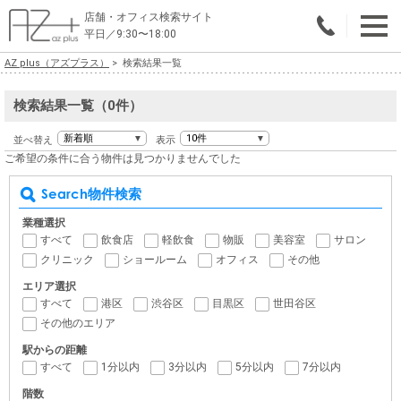
店舗・オフィス検索サイト
平日／9:30〜18:00
AZ plus（アズプラス）
検索結果一覧
物件総合検索
検索結果一覧（0件）
エリアで探す
並べ替え
表示
業種で探す
ご希望の条件に合う物件は見つかりませんでした
広さで探す
Search
物件検索
業種選択
賃料から探す
すべて
飲食店
軽飲食
物販
美容室
サロン
クリニック
ショールーム
オフィス
その他
こだわりで探す
エリア選択
すべて
港区
渋谷区
目黒区
世田谷区
店舗・オフィス物件を探す
その他のエリア
テナントビルオーナー様へ
駅からの距離
すべて
1分以内
3分以内
5分以内
7分以内
店舗・オフィスの内装会社を探す
階数