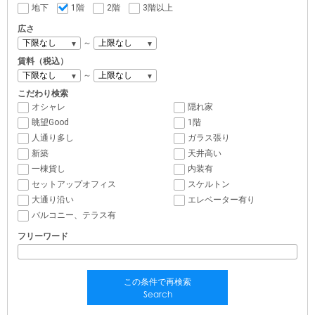
地下
1階
2階
3階以上
広さ
～
賃料（税込）
～
こだわり検索
オシャレ
隠れ家
眺望Good
1階
人通り多し
ガラス張り
新築
天井高い
一棟貨し
内装有
セットアップオフィス
スケルトン
大通り沿い
エレベーター有り
バルコニー、テラス有
フリーワード
この条件で再検索
Search