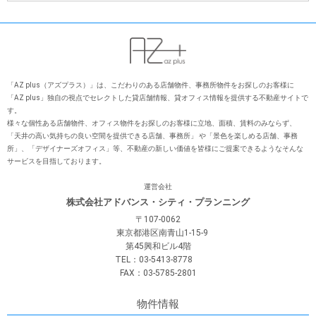
「AZ plus（アズプラス）」は、こだわりのある店舗物件、事務所物件をお探しのお客様に
「AZ plus」独⾃の視点でセレクトした貸店舗情報、貸オフィス情報を提供する不動産サイトで
す。
様々な個性ある店舗物件、オフィス物件をお探しのお客様に⽴地、⾯積、賃料のみならず、
「天井の⾼い気持ちの良い空間を提供できる店舗、事務所」 や「景⾊を楽しめる店舗、事務
所」、「デザイナーズオフィス」等、不動産の新しい価値を皆様にご提案できるようなそんな
サービスを⽬指しております。
運営会社
株式会社アドバンス・シティ・プランニング
〒107-0062
東京都港区南青山1-15-9
第45興和ビル4階
TEL：03-5413-8778
FAX：03-5785-2801
物件情報