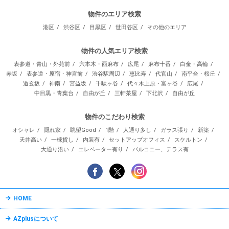
物件のエリア検索
港区
渋谷区
目黒区
世田谷区
その他のエリア
物件の人気エリア検索
表参道・青山・外苑前
六本木・西麻布
広尾
麻布十番
白金・高輪
赤坂
表参道・原宿・神宮前
渋谷駅周辺
恵比寿
代官山
南平台・桜丘
道玄坂
神南
宮益坂
千駄ヶ谷
代々木上原・富ヶ谷
広尾
中目黒・青葉台
自由が丘
三軒茶屋
下北沢
自由が丘
物件のこだわり検索
オシャレ
隠れ家
眺望Good
1階
人通り多し
ガラス張り
新築
天井高い
一棟貨し
内装有
セットアップオフィス
スケルトン
大通り沿い
エレベーター有り
バルコニー、テラス有
HOME
AZplusについて