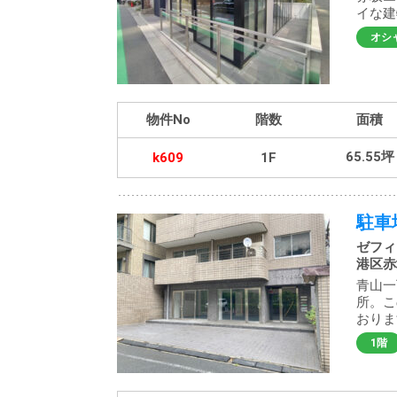
イな建
オシ
物件No
階数
面積
65.55坪
k609
1F
駐車
ゼフィ
港区赤坂
青山一
所。こ
おりま
1階