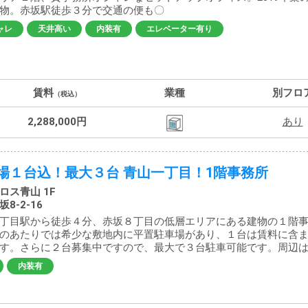
物。赤坂駅徒歩３分で交通の便も〇
ャレ
天井高い
内装有
エレベーター有り
賃料
業種
別フロ
（税込）
2,288,000円
あり
場１台込！最大３台 青山一丁目！1階事務所
ロス青山 1F
8-2-16
丁目駅から徒歩４分、赤坂８丁目の低層エリアにある建物の１階
のあたりでは希少な敷地内に平置駐車場があり、１台は賃料に含
す。さらに２台募集中ですので、最大で３台駐車可能です。周辺は..
内装有