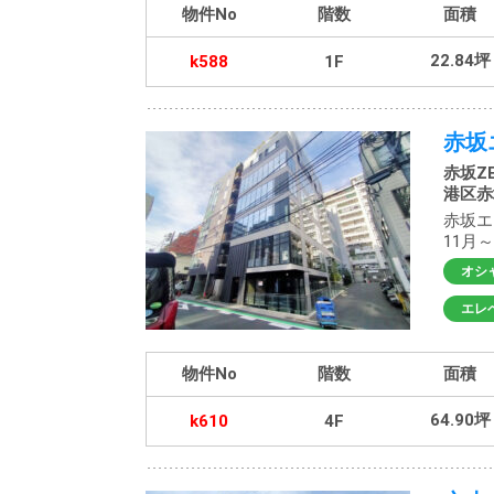
物件No
階数
面積
22.84坪
k588
1F
赤坂
赤坂ZE
港区赤坂
赤坂エ
11月
オシ
エレ
物件No
階数
面積
64.90坪
k610
4F