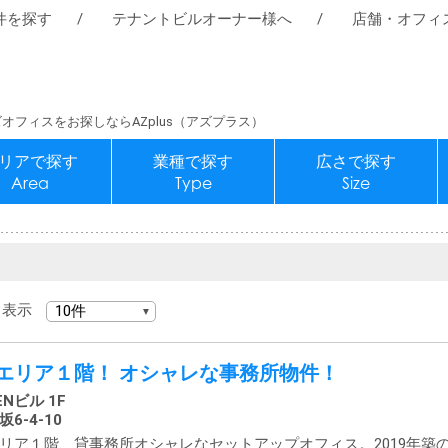
件を探す
テナントビルオーナー様へ
店舗・オフィ
オフィスをお探しならAZplus（アズプラス）
リアで探す
業種で探す
広さで探す
Area
Type
Size
表示
エリア１階！ オシャレな事務所物件！
Nビル 1F
6-4-10
リア１階、貸事務所オシャレなセットアップオフィス。2019年築