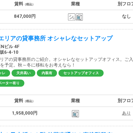
賃料
業種
別フロ
（税込）
847,000円
なし
エリアの貸事務所 オシャレなセットアップ
Nビル 4F
6-4-10
リアの貸事務所のご紹介。オシャレなセットアップオフィス。ご
～を予定。秋～冬に移転をお考えなら！
ャレ
天井高い
内装有
セットアップオフィス
ベーター有り
賃料
業種
別フロ
（税込）
1,958,000円
あり