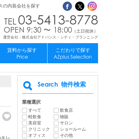
スの内装会社を探す
03-5413-8778
OPEN 9:30 〜 18:00
（土日祝休）
運営会社：株式会社アドバンス・シティ・プランニング
賃料から探す
こだわりで探す
Price
AZplus Selection
Search
物件検索
業種選択
すべて
飲食店
軽飲食
物販
美容室
サロン
クリニック
ショールーム
オフィス
その他
のキレ