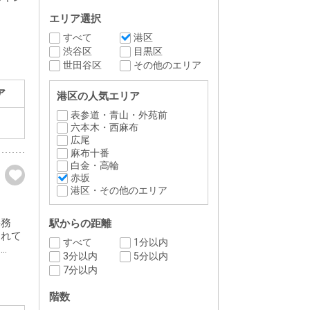
エリア選択
すべて
港区
渋谷区
目黒区
世田谷区
その他のエリア
ア
港区の人気エリア
表参道・青山・外苑前
六本木・西麻布
広尾
麻布十番
白金・高輪
赤坂
港区・その他のエリア
事務
駅からの距離
まれて
すべて
1分以内
.
3分以内
5分以内
7分以内
階数