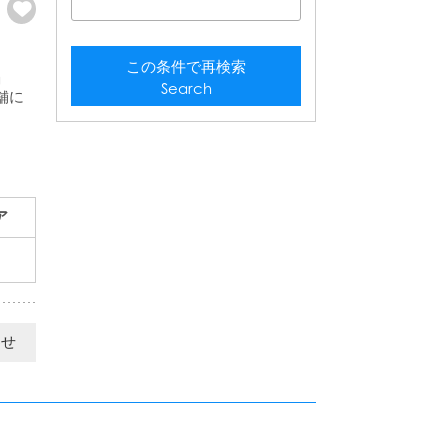
この条件で再検索
」
Search
舗に
ア
わせ