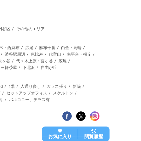
田谷区
その他のエリア
木・西麻布
広尾
麻布十番
白金・高輪
渋谷駅周辺
恵比寿
代官山
南平台・桜丘
駄ヶ谷
代々木上原・富ヶ谷
広尾
三軒茶屋
下北沢
自由が丘
d
1階
人通り多し
ガラス張り
新築
有
セットアップオフィス
スケルトン
り
バルコニー、テラス有
お気に入り
閲覧履歴