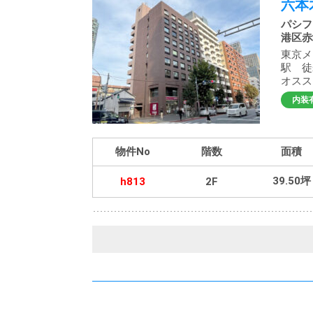
六本
パシフ
港区赤坂
東京メ
駅 徒
オスス
内装
物件No
階数
面積
39.50坪
h813
2F