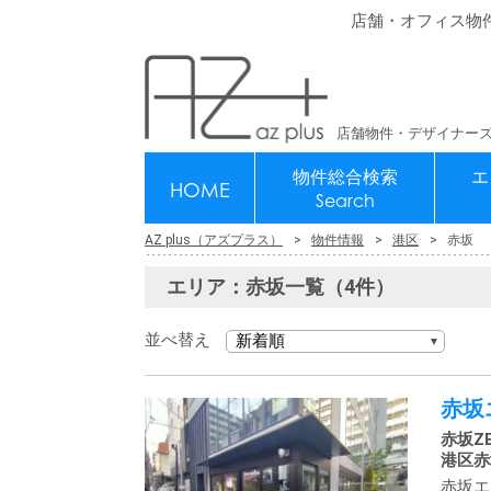
店舗・オフィス物
店舗物件・デザイナーズ
物件総合検索
エ
HOME
Search
AZ plus（アズプラス）
物件情報
港区
赤坂
エリア：赤坂一覧（4件）
並べ替え
赤坂
赤坂ZE
港区赤坂
赤坂エ