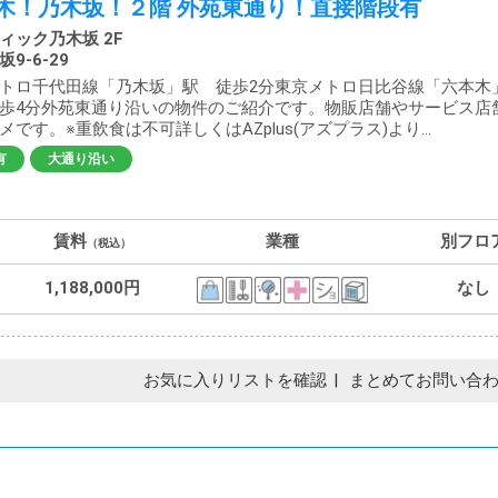
木！乃木坂！２階 外苑東通り！直接階段有
ィック乃木坂 2F
9-6-29
トロ千代田線「乃木坂」駅 徒歩2分東京メトロ日比谷線「六本木
歩4分外苑東通り沿いの物件のご紹介です。物販店舗やサービス店
メです。※重飲食は不可詳しくはAZplus(アズプラス)より...
有
大通り沿い
賃料
業種
別フロ
（税込）
1,188,000円
なし
お気に入りリストを確認
まとめてお問い合