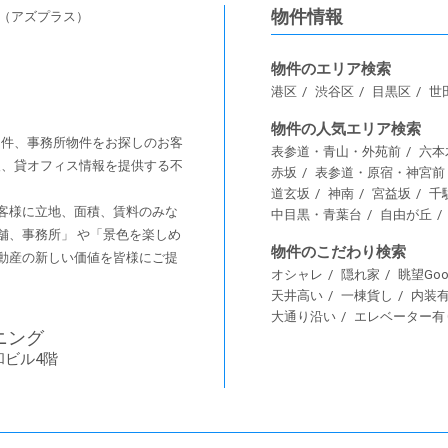
物件情報
s（アズプラス）
物件のエリア検索
港区
渋谷区
目黒区
世
物件の人気エリア検索
舗物件、事務所物件をお探しのお客
表参道・青山・外苑前
六本
情報、貸オフィス情報を提供する不
赤坂
表参道・原宿・神宮前
道玄坂
神南
宮益坂
千
客様に⽴地、⾯積、賃料のみな
中目黒・青葉台
自由が丘
舗、事務所」 や「景⾊を楽しめ
物件のこだわり検索
動産の新しい価値を皆様にご提
オシャレ
隠れ家
眺望Goo
天井高い
一棟貨し
内装
大通り沿い
エレベーター有
ニング
和ビル4階