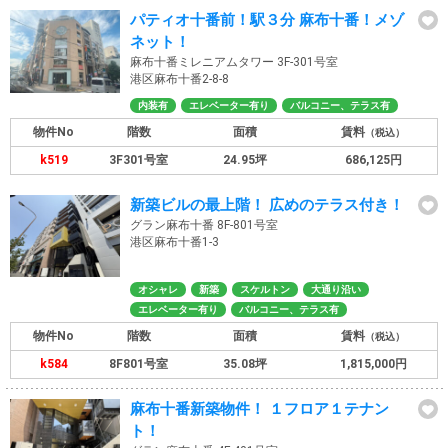
パティオ十番前！駅３分 麻布十番！メゾ
ネット！
麻布十番ミレニアムタワー 3F-301号室
港区麻布十番2-8-8
内装有
エレベーター有り
バルコニー、テラス有
物件No
階数
面積
賃料
（税込）
k519
3F301号室
24.95坪
686,125円
新築ビルの最上階！ 広めのテラス付き！
グラン麻布十番 8F-801号室
港区麻布十番1-3
オシャレ
新築
スケルトン
大通り沿い
エレベーター有り
バルコニー、テラス有
物件No
階数
面積
賃料
（税込）
k584
8F801号室
35.08坪
1,815,000円
麻布十番新築物件！ １フロア１テナン
ト！