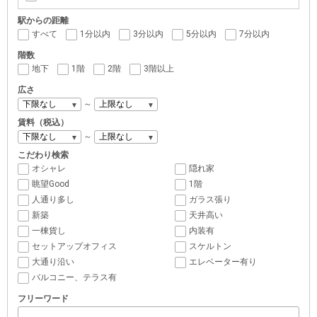
駅からの距離
すべて
1分以内
3分以内
5分以内
7分以内
階数
地下
1階
2階
3階以上
広さ
～
賃料（税込）
～
こだわり検索
オシャレ
隠れ家
眺望Good
1階
人通り多し
ガラス張り
新築
天井高い
一棟貨し
内装有
セットアップオフィス
スケルトン
大通り沿い
エレベーター有り
バルコニー、テラス有
フリーワード