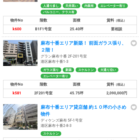
人通り多し
天井高い
内装有
エレベーター有り
バルコニー、テラス有
物件No
階数
面積
賃料
（税込）
k600
B1F1号室
25.40坪
要相談
麻布十番エリア新築！ 前面ガラス張り、
２階！
グラン麻布十番 2F-201号室
港区麻布十番1-3
ガラス張り
新築
スケルトン
大通り沿い
エレベーター有り
物件No
階数
面積
賃料
（税込）
k581
2F201号室
45.75坪
2,090,000円
麻布十番エリア貸店舗 約１０坪の小さめ
物件
ディケンズ麻布 5F-1号室
港区麻布十番2-8-3
スケルトン