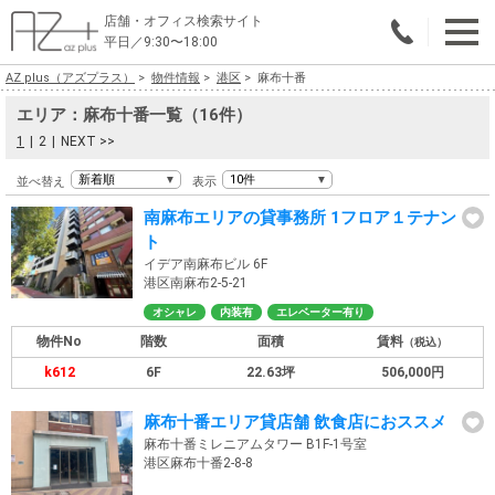
店舗・オフィス検索サイト
平日／9:30〜18:00
AZ plus（アズプラス）
物件情報
港区
麻布十番
物件総合検索
エリア：麻布十番一覧（16件）
エリアで探す
1
2
NEXT >>
並べ替え
表示
業種で探す
南麻布エリアの貸事務所 1フロア１テナン
広さで探す
ト
イデア南麻布ビル 6F
港区南麻布2-5-21
賃料から探す
オシャレ
内装有
エレベーター有り
こだわりで探す
物件No
階数
面積
賃料
（税込）
k612
6F
22.63坪
506,000円
店舗・オフィス物件を探す
麻布十番エリア貸店舗 飲食店におススメ
テナントビルオーナー様へ
麻布十番ミレニアムタワー B1F-1号室
港区麻布十番2-8-8
店舗・オフィスの内装会社を探す