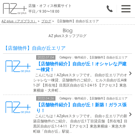
店舗・オフィス検索サイト
平日／9:30〜18:00
AZ plus（アズプラス）
ブログ
【店舗物件】自由が丘エリア
物件総合検索
Blog
AZ plusスタッフブログ
エリアで探す
【店舗物件】自由が丘エリア
業種で探す
2022.07.04
Category：物件紹介 , 【店舗物件】自由が丘エリア
【店舗物件紹介】自由が丘！オシャレな戸建
広さで探す
一棟貸！
こんにちは！AZplusスタッフです。 自由が丘エリアのオ
賃料から探す
シャレな一棟貸、店舗物件のご紹介。 ヒルス自由が丘A棟
1-2F 【所在地】目黒区自由が丘1-24-15 【アクセス】東急
東横線・大井町…
こだわりで探す
2022.04.26
Category：物件紹介 , 【店舗物件】自由が丘エリア
【店舗物件紹介】自由が丘！新築！ガラス張
店舗・オフィス物件を探す
り！
こんにちは！AZplusスタッフです。 自由ヶ丘エリアの新
テナントビルオーナー様へ
築店舗物件のご紹介。 自由が丘1丁目貸店舗 【所在地】目
黒区自由が丘1-14-11 【アクセス】東急東横線・東急大井
店舗・オフィスの内装会社を探す
町線「自由が丘」駅徒…