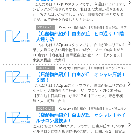
こんにちは！AZplusスタッフです。 今週はいよいよオリ
ンピックが開催されますね。 私はまだ実感が湧きません
が、皆さんはいかがでしょうか。 無観客の開催となりま
すが、家で選手を応援したいと思い…
2021.06.30
Category：物件紹介 , 【店舗物件】自由が丘エリア
【店舗物件紹介】自由が丘！ヒロ通り！1階
人通り◎
こんにちは！AZplusスタッフです。 自由が丘エリアの1
階、人通りが多い店舗物件のご紹介。 ノーブル自由が丘
1F-店舗B 【所在地】目黒区自由が丘2-15-9 【アクセス】
東急東横線・大井町…
2021.05.17
Category：物件紹介 , 【店舗物件】自由が丘エリア
【店舗物件紹介】自由が丘！オシャレ店舗！
２階！
こんにちは！AZplusスタッフです。 自由が丘エリアのオ
シャレな店舗物件のご紹介。 ザ・フロント 2F-201号室
【所在地】目黒区自由が丘2-17-6 【アクセス】東急東横
線・大井町線「自由…
2021.03.01
Category：物件紹介 , 【店舗物件】自由が丘エリア
【店舗物件紹介】自由が丘！オシャレ！ネイ
ルサロン居抜き！
こんにちは！AZplusスタッフです。 自由が丘エリアのネ
イルサロン居抜き店舗物件のご紹介。 自由が丘2丁目貸店