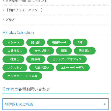
出店準備・物件探しポイント
【物件ビフォーアフター】
グルメ
AZ plus Selection
オシャレ
隠れ家
眺望Good
1階
人通り多し
ガラス張り
新築
天井高い
一棟貨し
内装有
セットアップオフィス
スケルトン
大通り沿い
エレベーター有り
バルコニー、テラス有
Contact
各種お問い合わせ
物件探しのご相談