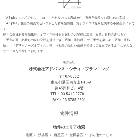
「AZ plus（アズプラス）」は、こだわりのある店舗物件、事務所物件をお探しのお客様に
「AZ plus」独⾃の視点でセレクトした貸店舗情報、貸オフィス情報を提供する不動産サイトで
す。
様々な個性ある店舗物件、オフィス物件をお探しのお客様に⽴地、⾯積、賃料のみならず、
「天井の⾼い気持ちの良い空間を提供できる店舗、事務所」 や「景⾊を楽しめる店舗、事務
所」、「デザイナーズオフィス」等、不動産の新しい価値を皆様にご提案できるようなそんな
サービスを⽬指しております。
運営会社
株式会社アドバンス・シティ・プランニング
〒107-0062
東京都港区南青山1-15-9
第45興和ビル4階
TEL：03-5413-8778
FAX：03-5785-2801
物件情報
物件のエリア検索
港区
渋谷区
目黒区
世田谷区
その他のエリア