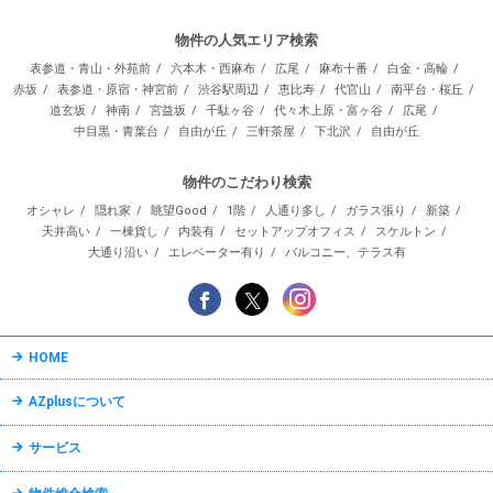
物件の人気エリア検索
表参道・青山・外苑前
六本木・西麻布
広尾
麻布十番
白金・高輪
赤坂
表参道・原宿・神宮前
渋谷駅周辺
恵比寿
代官山
南平台・桜丘
道玄坂
神南
宮益坂
千駄ヶ谷
代々木上原・富ヶ谷
広尾
中目黒・青葉台
自由が丘
三軒茶屋
下北沢
自由が丘
物件のこだわり検索
オシャレ
隠れ家
眺望Good
1階
人通り多し
ガラス張り
新築
天井高い
一棟貨し
内装有
セットアップオフィス
スケルトン
大通り沿い
エレベーター有り
バルコニー、テラス有
HOME
AZplusについて
サービス