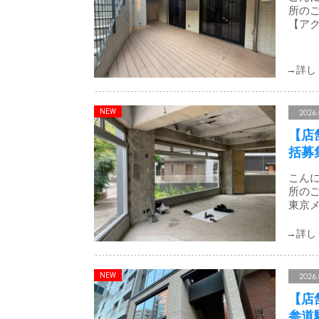
所のご
【アク
2026.
【店
括募
こんに
所のご
東京メ
2026.
【店
参道