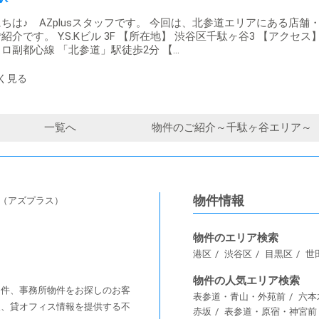
ちは♪ AZplusスタッフです。 今回は、北参道エリアにある店舗
紹介です。 Y.S.Kビル 3F 【所在地】 渋谷区千駄ヶ谷3 【アクセス】
ロ副都心線 「北参道」駅徒歩2分 【…
一覧へ
物件のご紹介～千駄ヶ谷エリア～
物件情報
s（アズプラス）
物件のエリア検索
港区
渋谷区
目黒区
世
物件の人気エリア検索
舗物件、事務所物件をお探しのお客
表参道・青山・外苑前
六本
情報、貸オフィス情報を提供する不
赤坂
表参道・原宿・神宮前