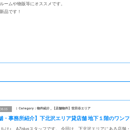
ルームや物販等にオススメです。
新品です！
Category：物件紹介 , 【店舗物件】世田谷エリア
08.05
舗・事務所紹介】下北沢エリア貸店舗 地下１階のワンフ
ちは♪ AZplusスタッフです。 今回は、下北沢エリアにある店舗