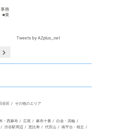
・事務
 ■東
Tweets by AZplus_net
田谷区
その他のエリア
木・西麻布
広尾
麻布十番
白金・高輪
渋谷駅周辺
恵比寿
代官山
南平台・桜丘