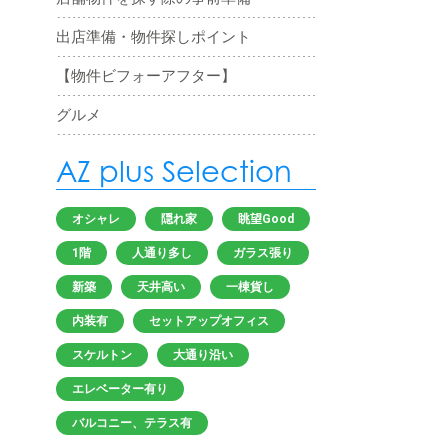
出店準備・物件探しポイント
【物件ビフォーアフター】
グルメ
AZ plus Selection
オシャレ
隠れ家
眺望Good
1階
人通り多し
ガラス張り
新築
天井高い
一棟貨し
内装有
セットアップオフィス
スケルトン
大通り沿い
エレベーター有り
バルコニー、テラス有