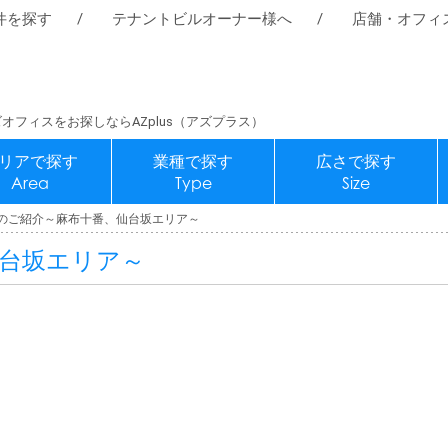
件を探す
テナントビルオーナー様へ
店舗・オフィ
オフィスをお探しならAZplus（アズプラス）
リアで探す
業種で探す
広さで探す
Area
Type
Size
のご紹介～麻布十番、仙台坂エリア～
台坂エリア～