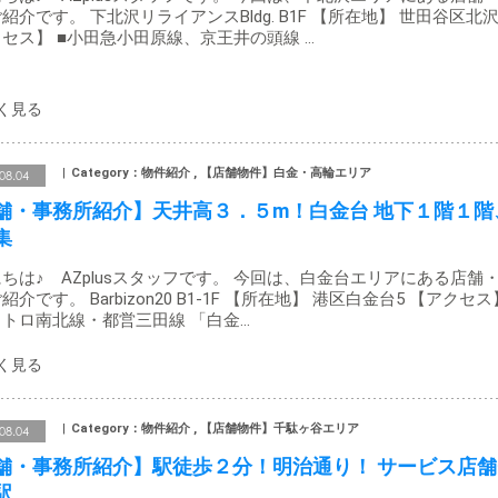
紹介です。 下北沢リライアンスBldg. B1F 【所在地】 世田谷区北沢
セス】 ■小田急小田原線、京王井の頭線 …
Category：物件紹介 , 【店舗物件】白金・高輪エリア
08.04
舗・事務所紹介】天井高３．５m！白金台 地下１階１階
集
ちは♪ AZplusスタッフです。 今回は、白金台エリアにある店舗
紹介です。 Barbizon20 B1-1F 【所在地】 港区白金台5 【アクセス
トロ南北線・都営三田線 「白金…
Category：物件紹介 , 【店舗物件】千駄ヶ谷エリア
08.04
舗・事務所紹介】駅徒歩２分！明治通り！ サービス店舗
駅