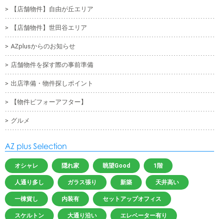
【店舗物件】自由が丘エリア
【店舗物件】世田谷エリア
AZplusからのお知らせ
店舗物件を探す際の事前準備
出店準備・物件探しポイント
【物件ビフォーアフター】
グルメ
AZ plus Selection
オシャレ
隠れ家
眺望Good
1階
人通り多し
ガラス張り
新築
天井高い
一棟貨し
内装有
セットアップオフィス
スケルトン
大通り沿い
エレベーター有り