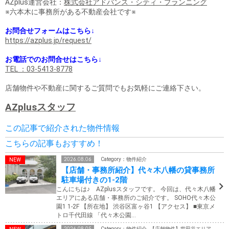
AZplus運営会社：
株式会社アドバンス・シティ・プランニング
※六本木に事務所がある不動産会社です※
お問合せフォームはこちら↓
https://azplus.jp/request/
お電話でのお問合せはこちら↓
TEL ：03-5413-8778
店舗物件や不動産に関するご質問でもお気軽にご連絡下さい。
AZplusスタッフ
この記事で紹介された物件情報
こちらの記事もおすすめ！
2026.08.06
Category：物件紹介
【店舗・事務所紹介】代々木八幡の貸事務所
駐車場付きの1-2階
こんにちは♪ AZplusスタッフです。 今回は、代々木八幡
エリアにある店舗・事務所のご紹介です。 SOHO代々木公
園1 1-2F 【所在地】 渋谷区富ヶ谷1 【アクセス】 ■東京メ
トロ千代田線 「代々木公園…
2026.08.05
Category：物件紹介 , 【店舗物件】世田谷エリア