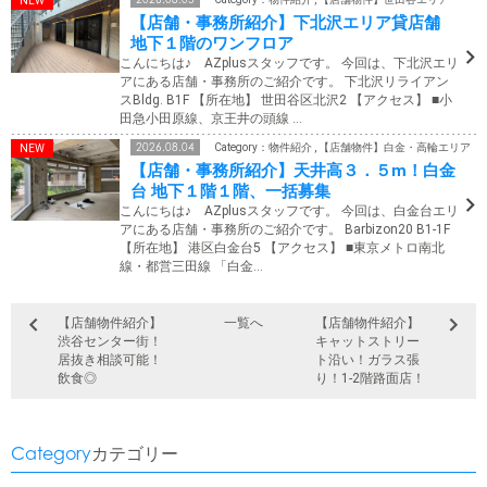
【店舗・事務所紹介】下北沢エリア貸店舗
地下１階のワンフロア
こんにちは♪ AZplusスタッフです。 今回は、下北沢エリ
アにある店舗・事務所のご紹介です。 下北沢リライアン
スBldg. B1F 【所在地】 世田谷区北沢2 【アクセス】 ■小
田急小田原線、京王井の頭線 …
2026.08.04
Category：物件紹介 , 【店舗物件】白金・高輪エリア
【店舗・事務所紹介】天井高３．５m！白金
台 地下１階１階、一括募集
こんにちは♪ AZplusスタッフです。 今回は、白金台エリ
アにある店舗・事務所のご紹介です。 Barbizon20 B1-1F
【所在地】 港区白金台5 【アクセス】 ■東京メトロ南北
線・都営三田線 「白金…
【店舗物件紹介】
一覧へ
【店舗物件紹介】
渋谷センター街！
キャットストリー
居抜き相談可能！
ト沿い！ガラス張
飲食◎
り！1-2階路面店！
Category
カテゴリー