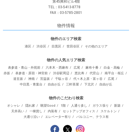
第45興和ビル4階
TEL：03-5413-8778
FAX：03-5785-2801
物件情報
物件のエリア検索
港区
渋谷区
目黒区
世田谷区
その他のエリア
物件の人気エリア検索
表参道・青山・外苑前
六本木・西麻布
広尾
麻布十番
白金・高輪
赤坂
表参道・原宿・神宮前
渋谷駅周辺
恵比寿
代官山
南平台・桜丘
道玄坂
神南
宮益坂
千駄ヶ谷
代々木上原・富ヶ谷
広尾
中目黒・青葉台
自由が丘
三軒茶屋
下北沢
自由が丘
物件のこだわり検索
オシャレ
隠れ家
眺望Good
1階
人通り多し
ガラス張り
新築
天井高い
一棟貨し
内装有
セットアップオフィス
スケルトン
大通り沿い
エレベーター有り
バルコニー、テラス有