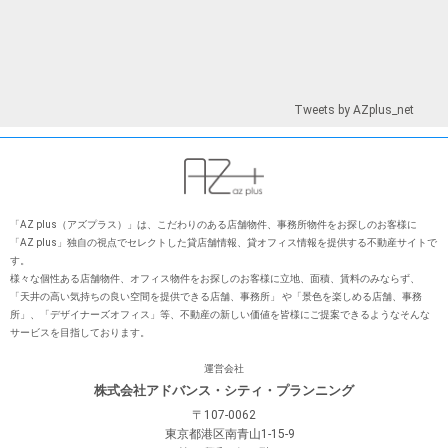
Tweets by AZplus_net
「AZ plus（アズプラス）」は、こだわりのある店舗物件、事務所物件をお探しのお客様に
「AZ plus」独⾃の視点でセレクトした貸店舗情報、貸オフィス情報を提供する不動産サイトで
す。
様々な個性ある店舗物件、オフィス物件をお探しのお客様に⽴地、⾯積、賃料のみならず、
「天井の⾼い気持ちの良い空間を提供できる店舗、事務所」 や「景⾊を楽しめる店舗、事務
所」、「デザイナーズオフィス」等、不動産の新しい価値を皆様にご提案できるようなそんな
サービスを⽬指しております。
運営会社
株式会社アドバンス・シティ・プランニング
〒107-0062
東京都港区南青山1-15-9