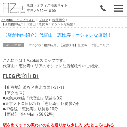
店舗・オフィス検索サイト
平日／9:30〜18:00
AZ plus（アズプラス）
ブログ
物件紹介
物件総合検索
【店舗物件紹介】代官山！恵比寿！オシャレな店舗！
【店舗物件紹介】代官山！恵比寿！オシャレな店舗！
エリアで探す
2019.12.10
Category：物件紹介 , 【店舗物件】恵比寿・代官山エリア
業種で探す
こんにちは！
AZplus
スタッフです。
広さで探す
代官山・恵比寿エリアのオシャレな店舗物件のご紹介。
賃料から探す
FLEG代官山 B1
こだわりで探す
【所在地】渋谷区恵比寿西1-31-11
【アクセス】
■東急東横線「代官山」駅徒歩3分
店舗・オフィス物件を探す
■東京メトロ日比谷線「恵比寿」駅徒歩7分
■JR各線「恵比寿」駅徒歩10分
テナントビルオーナー様へ
【面積】194.44㎡（58.82坪）
店舗・オフィスの内装会社を探す
駅を出てすぐの賑わいのある通りから少し入ったところにある