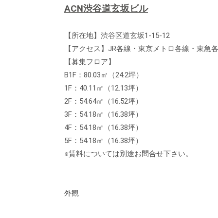
ACN渋谷道玄坂ビル
【所在地】渋谷区道玄坂1-15-12
【アクセス】JR各線・東京メトロ各線・東急
【募集フロア】
B1F：80.03㎡（24.2坪）
1F：40.11㎡（12.13坪）
2F：54.64㎡（16.52坪）
3F：54.18㎡（16.38坪）
4F：54.18㎡（16.38坪）
5F：54.18㎡（16.38坪）
※賃料については別途お問合せ下さい。
外観