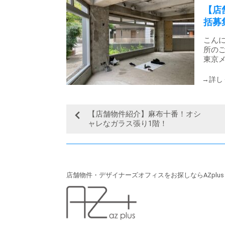
【店
括募
こんに
所のご
東京メ
【店舗物件紹介】麻布十番！オシ
ャレなガラス張り1階！
店舗物件・デザイナーズオフィスをお探しならAZplu