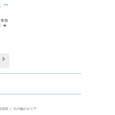
、一
・事務
】 ■
田谷区
その他のエリア