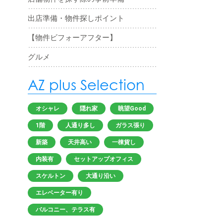
出店準備・物件探しポイント
【物件ビフォーアフター】
グルメ
AZ plus Selection
オシャレ
隠れ家
眺望Good
1階
人通り多し
ガラス張り
新築
天井高い
一棟貨し
内装有
セットアップオフィス
スケルトン
大通り沿い
エレベーター有り
バルコニー、テラス有