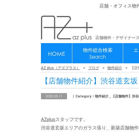
店舗・オフィス物
店舗物件・デザイナーズ
物件総合検索
エ
HOME
Search
AZ plus（アズプラス）
ブログ
物件紹介
【店
【店舗物件紹介】渋谷道玄坂
2020.05.11
Category：物件紹介 , 【店舗物件】渋
AZplus
スタッフです。
渋谷道玄坂エリアのガラス張り、新築店舗物件