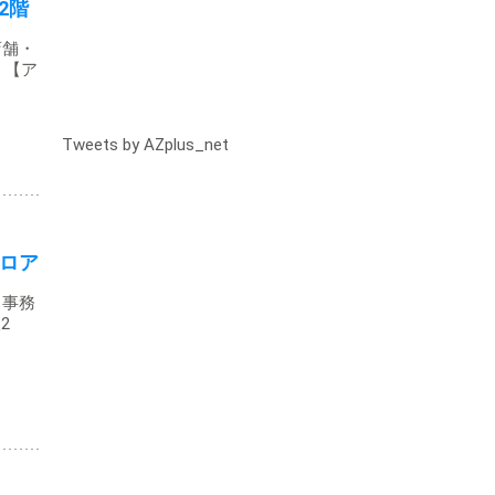
2階
店舗・
 【ア
Tweets by AZplus_net
ロア
・事務
2