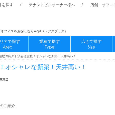
件を探す
テナントビルオーナー様へ
店舗・オフィ
オフィスをお探しならAZplus（アズプラス）
リアで探す
業種で探す
広さで探す
Area
Type
Size
舗物件紹介】渋谷道玄坂！オシャレな新築！天井高い！
！オシャレな新築！天井高い！
谷駅周辺
のご紹介。