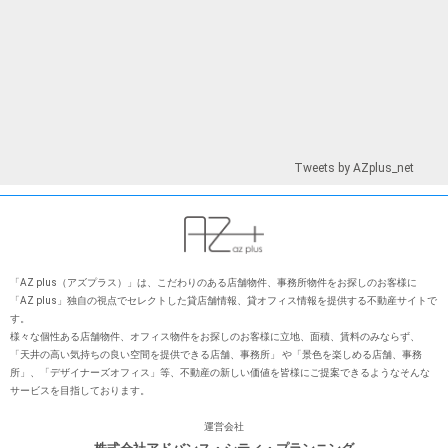
Tweets by AZplus_net
「AZ plus（アズプラス）」は、こだわりのある店舗物件、事務所物件をお探しのお客様に
「AZ plus」独⾃の視点でセレクトした貸店舗情報、貸オフィス情報を提供する不動産サイトで
す。
様々な個性ある店舗物件、オフィス物件をお探しのお客様に⽴地、⾯積、賃料のみならず、
「天井の⾼い気持ちの良い空間を提供できる店舗、事務所」 や「景⾊を楽しめる店舗、事務
所」、「デザイナーズオフィス」等、不動産の新しい価値を皆様にご提案できるようなそんな
サービスを⽬指しております。
運営会社