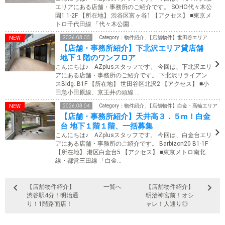
エリアにある店舗・事務所のご紹介です。 SOHO代々木公
園1 1-2F 【所在地】 渋谷区富ヶ谷1 【アクセス】 ■東京メ
トロ千代田線 「代々木公園…
2026.08.05
Category：物件紹介 , 【店舗物件】世田谷エリア
【店舗・事務所紹介】下北沢エリア貸店舗
地下１階のワンフロア
こんにちは♪ AZplusスタッフです。 今回は、下北沢エリ
アにある店舗・事務所のご紹介です。 下北沢リライアン
スBldg. B1F 【所在地】 世田谷区北沢2 【アクセス】 ■小
田急小田原線、京王井の頭線 …
2026.08.04
Category：物件紹介 , 【店舗物件】白金・高輪エリア
【店舗・事務所紹介】天井高３．５m！白金
台 地下１階１階、一括募集
こんにちは♪ AZplusスタッフです。 今回は、白金台エリ
アにある店舗・事務所のご紹介です。 Barbizon20 B1-1F
【所在地】 港区白金台5 【アクセス】 ■東京メトロ南北
線・都営三田線 「白金…
【店舗物件紹介】
一覧へ
【店舗物件紹介】
渋谷駅4分！明治通
明治神宮前！オシ
り！1階路面店！
ャレ！人通り◎