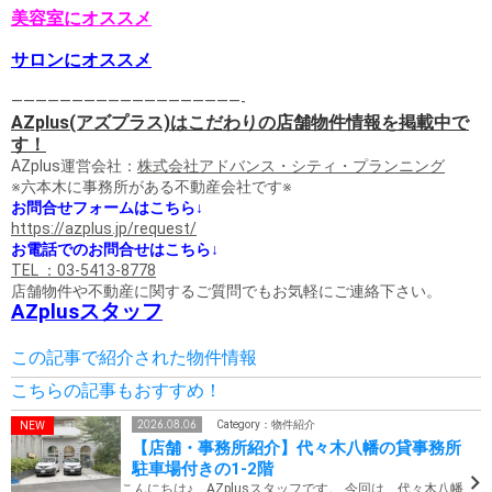
美容室にオススメ
サロンにオススメ
———————————————————-
AZplus(アズプラス)はこだわりの店舗物件情報を掲載中で
す！
AZplus運営会社：
株式会社アドバンス・シティ・プランニング
※六本木に事務所がある不動産会社です※
お問合せフォームはこちら↓
https://azplus.jp/request/
お電話でのお問合せはこちら↓
TEL ：03-5413-8778
店舗物件や不動産に関するご質問でもお気軽にご連絡下さい。
AZplusスタッフ
この記事で紹介された物件情報
こちらの記事もおすすめ！
2026.08.06
Category：物件紹介
【店舗・事務所紹介】代々木八幡の貸事務所
駐車場付きの1-2階
こんにちは♪ AZplusスタッフです。 今回は、代々木八幡