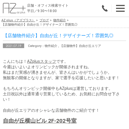
店舗・オフィス検索サイト
平日／9:30〜18:00
AZ plus（アズプラス）
ブログ
物件紹介
物件総合検索
【店舗物件紹介】自由が丘！デザイナーズ！雰囲気◎
【店舗物件紹介】自由が丘！デザイナーズ！雰囲気◎
エリアで探す
2021.07.19
Category：物件紹介 , 【店舗物件】自由が丘エリア
業種で探す
こんにちは！
AZplusスタッフ
です。
広さで探す
今週はいよいよオリンピックが開催されますね。
私はまだ実感が湧きませんが、皆さんはいかがでしょうか。
賃料から探す
無観客の開催となりますが、家で選手を応援したいと思います！
こだわりで探す
もちろんオリンピック開催中もAZplusは運営しております。
土日祝以外は通常通り営業しているため、お気軽にお問合せ下さ
い！
店舗・オフィス物件を探す
自由が丘エリアのオシャレな店舗物件のご紹介です！
テナントビルオーナー様へ
自由が丘横山ビル 2F-202号室
店舗・オフィスの内装会社を探す