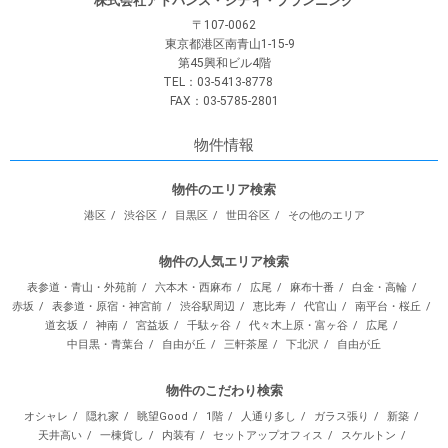
株式会社アドバンス・シティ・プランニング
〒107-0062
東京都港区南青山1-15-9
第45興和ビル4階
TEL：03-5413-8778
FAX：03-5785-2801
物件情報
物件のエリア検索
港区
渋谷区
目黒区
世田谷区
その他のエリア
物件の人気エリア検索
表参道・青山・外苑前
六本木・西麻布
広尾
麻布十番
白金・高輪
赤坂
表参道・原宿・神宮前
渋谷駅周辺
恵比寿
代官山
南平台・桜丘
道玄坂
神南
宮益坂
千駄ヶ谷
代々木上原・富ヶ谷
広尾
中目黒・青葉台
自由が丘
三軒茶屋
下北沢
自由が丘
物件のこだわり検索
オシャレ
隠れ家
眺望Good
1階
人通り多し
ガラス張り
新築
天井高い
一棟貨し
内装有
セットアップオフィス
スケルトン