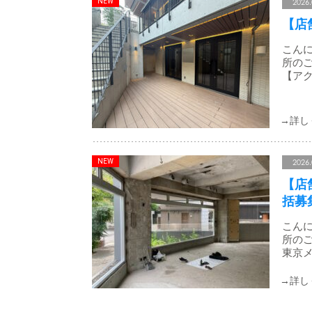
2026.
【店
こんに
所のご
【アク
2026.
【店
括募
こんに
所のご
東京メ