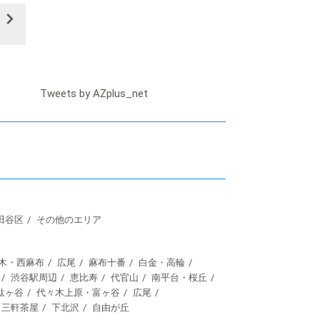
Tweets by AZplus_net
田谷区
その他のエリア
木・西麻布
広尾
麻布十番
白金・高輪
渋谷駅周辺
恵比寿
代官山
南平台・桜丘
駄ヶ谷
代々木上原・富ヶ谷
広尾
三軒茶屋
下北沢
自由が丘