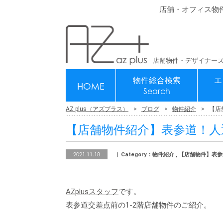
店舗・オフィス物
店舗物件・デザイナーズ
物件総合検索
エ
HOME
Search
AZ plus（アズプラス）
ブログ
物件紹介
【店
【店舗物件紹介】表参道！人通
2021.11.18
Category：物件紹介 , 【店舗物件】
AZplusスタッフ
です。
表参道交差点前の1-2階店舗物件のご紹介。