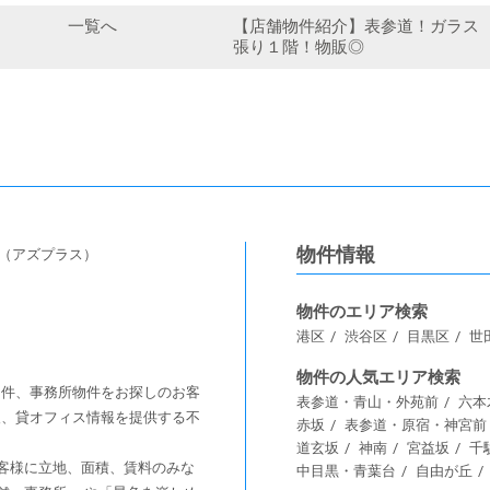
一覧へ
【店舗物件紹介】表参道！ガラス
張り１階！物販◎
物件情報
s（アズプラス）
物件のエリア検索
港区
渋谷区
目黒区
世
物件の人気エリア検索
舗物件、事務所物件をお探しのお客
表参道・青山・外苑前
六本
情報、貸オフィス情報を提供する不
赤坂
表参道・原宿・神宮前
道玄坂
神南
宮益坂
千
客様に⽴地、⾯積、賃料のみな
中目黒・青葉台
自由が丘