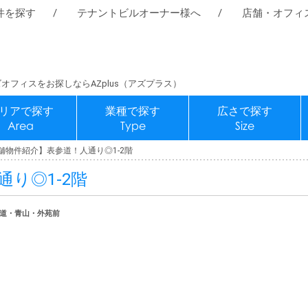
件を探す
テナントビルオーナー様へ
店舗・オフィ
オフィスをお探しならAZplus（アズプラス）
リアで探す
業種で探す
広さで探す
Area
Type
Size
舗物件紹介】表参道！人通り◎1-2階
り◎1-2階
表参道・青山・外苑前