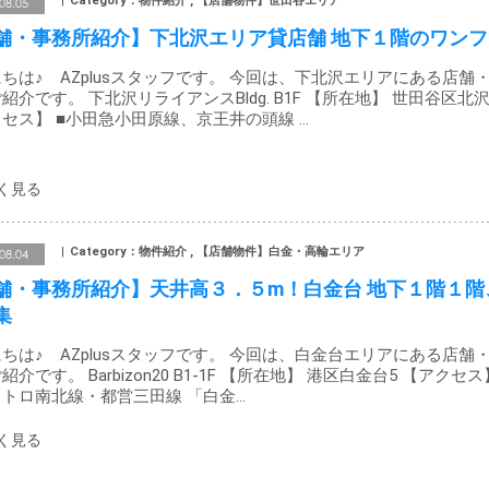
Category：物件紹介 , 【店舗物件】世田谷エリア
08.05
舗・事務所紹介】下北沢エリア貸店舗 地下１階のワンフ
ちは♪ AZplusスタッフです。 今回は、下北沢エリアにある店舗
紹介です。 下北沢リライアンスBldg. B1F 【所在地】 世田谷区北沢
セス】 ■小田急小田原線、京王井の頭線 …
Category：物件紹介 , 【店舗物件】白金・高輪エリア
08.04
舗・事務所紹介】天井高３．５m！白金台 地下１階１階
集
ちは♪ AZplusスタッフです。 今回は、白金台エリアにある店舗
紹介です。 Barbizon20 B1-1F 【所在地】 港区白金台5 【アクセス
トロ南北線・都営三田線 「白金…