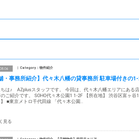
Category：物件紹介
08.06
舗・事務所紹介】代々木八幡の貸事務所 駐車場付きの1-
ちは♪ AZplusスタッフです。 今回は、代々木八幡エリアにある
のご紹介です。 SOHO代々木公園1 1-2F 【所在地】 渋谷区富ヶ谷1
】 ■東京メトロ千代田線 「代々木公園…