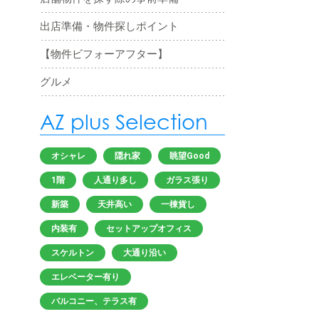
出店準備・物件探しポイント
【物件ビフォーアフター】
グルメ
AZ plus Selection
オシャレ
隠れ家
眺望Good
1階
人通り多し
ガラス張り
新築
天井高い
一棟貨し
内装有
セットアップオフィス
スケルトン
大通り沿い
エレベーター有り
バルコニー、テラス有