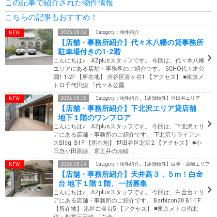
この記事で紹介された物件情報
こちらの記事もおすすめ！
2026.08.06
Category：物件紹介
【店舗・事務所紹介】代々木八幡の貸事務所
駐車場付きの1-2階
こんにちは♪ AZplusスタッフです。 今回は、代々木八幡
エリアにある店舗・事務所のご紹介です。 SOHO代々木公
園1 1-2F 【所在地】 渋谷区富ヶ谷1 【アクセス】 ■東京メ
トロ千代田線 「代々木公園…
2026.08.05
Category：物件紹介 , 【店舗物件】世田谷エリア
【店舗・事務所紹介】下北沢エリア貸店舗
地下１階のワンフロア
こんにちは♪ AZplusスタッフです。 今回は、下北沢エリ
アにある店舗・事務所のご紹介です。 下北沢リライアン
スBldg. B1F 【所在地】 世田谷区北沢2 【アクセス】 ■小
田急小田原線、京王井の頭線 …
2026.08.04
Category：物件紹介 , 【店舗物件】白金・高輪エリア
【店舗・事務所紹介】天井高３．５m！白金
台 地下１階１階、一括募集
こんにちは♪ AZplusスタッフです。 今回は、白金台エリ
アにある店舗・事務所のご紹介です。 Barbizon20 B1-1F
【所在地】 港区白金台5 【アクセス】 ■東京メトロ南北
線・都営三田線 「白金…