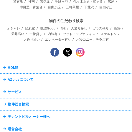
道玄坂
神南
宮益坂
千駄ヶ谷
代々木上原・富ヶ谷
広尾
中目黒・青葉台
自由が丘
三軒茶屋
下北沢
自由が丘
物件のこだわり検索
オシャレ
隠れ家
眺望Good
1階
人通り多し
ガラス張り
新築
天井高い
一棟貨し
内装有
セットアップオフィス
スケルトン
大通り沿い
エレベーター有り
バルコニー、テラス有
HOME
AZplusについて
サービス
物件総合検索
テナントビルオーナー様へ
運営会社