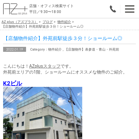
店舗・オフィス検索サイト
平日／9:30〜18:00
AZ plus（アズプラス）
ブログ
物件紹介
物件総合検索
【店舗物件紹介】外苑前駅徒歩３分！ショールーム◎
【店舗物件紹介】外苑前駅徒歩３分！ショールーム◎
エリアで探す
2022.01.19
Category：物件紹介 , 【店舗物件】表参道・青山・外苑前
業種で探す
こんにちは！
AZplusスタッフ
です。
広さで探す
外苑前エリアの1階、ショールームにオススメな物件のご紹介。
賃料から探す
K2ビル
こだわりで探す
店舗・オフィス物件を探す
テナントビルオーナー様へ
店舗・オフィスの内装会社を探す