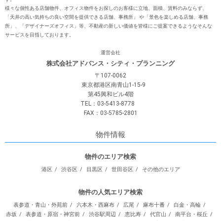
様々な個性ある店舗物件、オフィス物件をお探しのお客様に⽴地、⾯積、賃料のみならず、
「天井の⾼い気持ちの良い空間を提供できる店舗、事務所」 や「景⾊を楽しめる店舗、事務
所」、「デザイナーズオフィス」等、不動産の新しい価値を皆様にご提案できるようなそんな
サービスを⽬指しております。
運営会社
株式会社アドバンス・シティ・プランニング
〒107-0062
東京都港区南青山1-15-9
第45興和ビル4階
TEL：03-5413-8778
FAX：03-5785-2801
物件情報
物件のエリア検索
港区
渋谷区
目黒区
世田谷区
その他のエリア
物件の人気エリア検索
表参道・青山・外苑前
六本木・西麻布
広尾
麻布十番
白金・高輪
赤坂
表参道・原宿・神宮前
渋谷駅周辺
恵比寿
代官山
南平台・桜丘