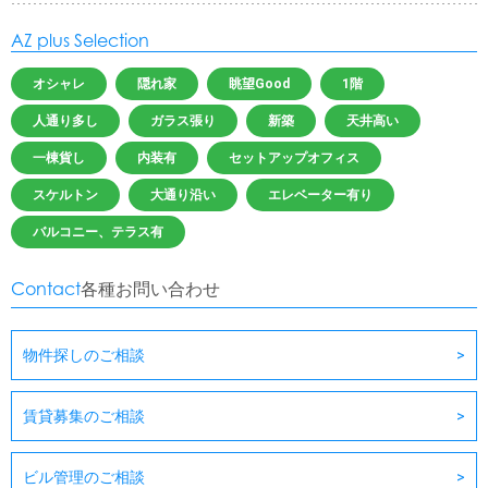
AZ plus Selection
オシャレ
隠れ家
眺望Good
1階
人通り多し
ガラス張り
新築
天井高い
一棟貨し
内装有
セットアップオフィス
スケルトン
大通り沿い
エレベーター有り
バルコニー、テラス有
Contact
各種お問い合わせ
物件探しのご相談
賃貸募集のご相談
ビル管理のご相談