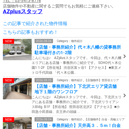
TEL ：03-5413-8778
店舗物件や不動産に関するご質問でもお気軽にご連絡下さい。
AZplusスタッフ
この記事で紹介された物件情報
こちらの記事もおすすめ！
2026.08.06
Category：物件紹介
【店舗・事務所紹介】代々木八幡の貸事務所
駐車場付きの1-2階
こんにちは♪ AZplusスタッフです。 今回は、代々木八幡
エリアにある店舗・事務所のご紹介です。 SOHO代々木公
園1 1-2F 【所在地】 渋谷区富ヶ谷1 【アクセス】 ■東京メ
トロ千代田線 「代々木公園…
2026.08.05
Category：物件紹介 , 【店舗物件】世田谷エリア
【店舗・事務所紹介】下北沢エリア貸店舗
地下１階のワンフロア
こんにちは♪ AZplusスタッフです。 今回は、下北沢エリ
アにある店舗・事務所のご紹介です。 下北沢リライアン
スBldg. B1F 【所在地】 世田谷区北沢2 【アクセス】 ■小
田急小田原線、京王井の頭線 …
2026.08.04
Category：物件紹介 , 【店舗物件】白金・高輪エリア
【店舗・事務所紹介】天井高３．５m！白金