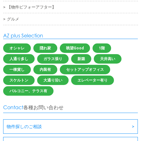
【物件ビフォーアフター】
グルメ
AZ plus Selection
オシャレ
隠れ家
眺望Good
1階
人通り多し
ガラス張り
新築
天井高い
一棟貨し
内装有
セットアップオフィス
スケルトン
大通り沿い
エレベーター有り
バルコニー、テラス有
Contact
各種お問い合わせ
物件探しのご相談