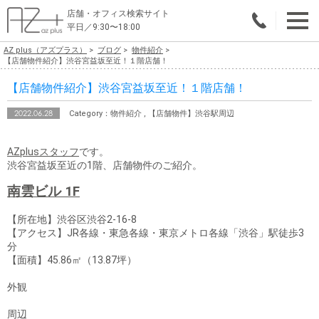
店舗・オフィス検索サイト
平日／9:30〜18:00
AZ plus（アズプラス）
ブログ
物件紹介
物件総合検索
【店舗物件紹介】渋谷宮益坂至近！１階店舗！
【店舗物件紹介】渋谷宮益坂至近！１階店舗！
エリアで探す
2022.06.28
Category：物件紹介 , 【店舗物件】渋谷駅周辺
業種で探す
AZplusスタッフ
です。
広さで探す
渋谷宮益坂至近の1階、店舗物件のご紹介。
賃料から探す
南雲ビル 1F
こだわりで探す
【所在地】渋谷区渋谷2-16-8
【アクセス】JR各線・東急各線・東京メトロ各線「渋谷」駅徒歩3
分
店舗・オフィス物件を探す
【面積】45.86㎡（13.87坪）
テナントビルオーナー様へ
外観
店舗・オフィスの内装会社を探す
周辺