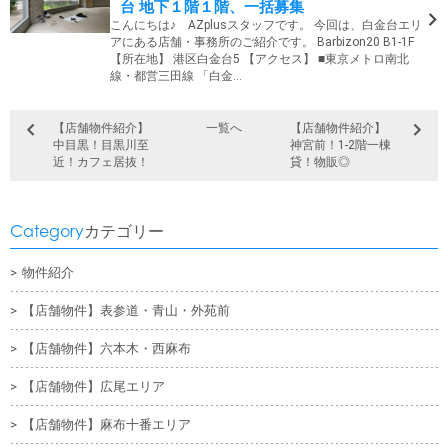
台 地下１階１階、一括募集
こんにちは♪ AZplusスタッフです。 今回は、白金台エリ
アにある店舗・事務所のご紹介です。 Barbizon20 B1-1F
【所在地】 港区白金台5 【アクセス】 ■東京メトロ南北
線・都営三田線 「白金…
【店舗物件紹介】
一覧へ
【店舗物件紹介】
中目黒！目黒川至
神宮前！1-2階一棟
近！カフェ居抜！
貸！物販◎
Category
カテゴリー
物件紹介
【店舗物件】表参道・青山・外苑前
【店舗物件】六本木・西麻布
【店舗物件】広尾エリア
【店舗物件】麻布十番エリア