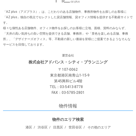
「AZ plus（アズプラス）」は、こだわりのある店舗物件、事務所物件をお探しのお客様に
「AZ plus」独⾃の視点でセレクトした貸店舗情報、貸オフィス情報を提供する不動産サイトで
す。
様々な個性ある店舗物件、オフィス物件をお探しのお客様に⽴地、⾯積、賃料のみならず、
「天井の⾼い気持ちの良い空間を提供できる店舗、事務所」 や「景⾊を楽しめる店舗、事務
所」、「デザイナーズオフィス」等、不動産の新しい価値を皆様にご提案できるようなそんな
サービスを⽬指しております。
運営会社
株式会社アドバンス・シティ・プランニング
〒107-0062
東京都港区南青山1-15-9
第45興和ビル4階
TEL：03-5413-8778
FAX：03-5785-2801
物件情報
物件のエリア検索
港区
渋谷区
目黒区
世田谷区
その他のエリア