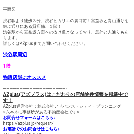
平面図
渋谷駅より徒歩３分、渋谷ヒカリエの裏口前！宮益坂と青山通りを
結ぶ通りにある貸店舗、１階！
渋谷駅から宮益坂方面への抜け道となっており、意外と人通りもあ
ります。
詳しくはAZplusまでお問い合わせください。
渋谷駅周辺
1階
物販店舗にオススメ
———————————————————-
AZplus(アズプラス)はこだわりの店舗物件情報を掲載中で
す！
AZplus運営会社：
株式会社アドバンス・シティ・プランニング
※六本木に事務所がある不動産会社です※
お問合せフォームはこちら↓
https://azplus.jp/request/
お電話でのお問合せはこちら↓