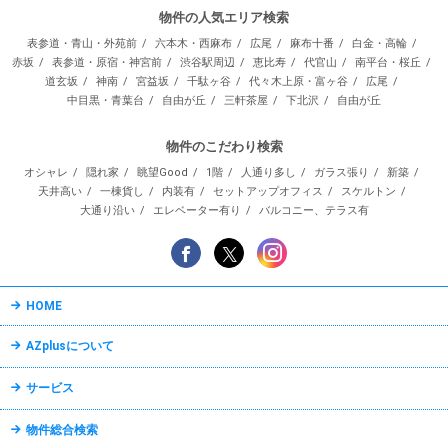
物件の人気エリア検索
表参道・青山・外苑前
六本木・西麻布
広尾
麻布十番
白金・高輪
赤坂
表参道・原宿・神宮前
渋谷駅周辺
恵比寿
代官山
南平台・桜丘
道玄坂
神南
宮益坂
千駄ヶ谷
代々木上原・富ヶ谷
広尾
中目黒・青葉台
自由が丘
三軒茶屋
下北沢
自由が丘
物件のこだわり検索
オシャレ
隠れ家
眺望Good
1階
人通り多し
ガラス張り
新築
天井高い
一棟貨し
内装有
セットアップオフィス
スケルトン
大通り沿い
エレベーター有り
バルコニー、テラス有
HOME
AZplusについて
サービス
物件総合検索