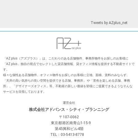
Tweets by AZplus_net
「AZ plus（アズプラス）」は、こだわりのある店舗物件、事務所物件をお探しのお客様に
「AZ plus」独⾃の視点でセレクトした貸店舗情報、貸オフィス情報を提供する不動産サイトで
す。
様々な個性ある店舗物件、オフィス物件をお探しのお客様に⽴地、⾯積、賃料のみならず、
「天井の⾼い気持ちの良い空間を提供できる店舗、事務所」 や「景⾊を楽しめる店舗、事務
所」、「デザイナーズオフィス」等、不動産の新しい価値を皆様にご提案できるようなそんな
サービスを⽬指しております。
運営会社
株式会社アドバンス・シティ・プランニング
〒107-0062
東京都港区南青山1-15-9
第45興和ビル4階
TEL：03-5413-8778