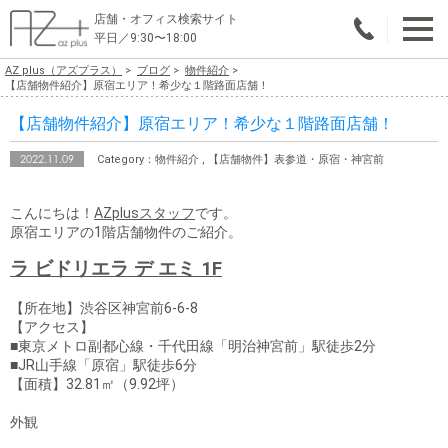
店舗・オフィス検索サイト
平日／9:30〜18:00
AZ plus（アズプラス）
ブログ
物件紹介
物件総合検索
【店舗物件紹介】原宿エリア！希少な１階路面店舗！
【店舗物件紹介】原宿エリア！希少な１階路面店舗！
エリアで探す
2022.11.09
Category：物件紹介 , 【店舗物件】表参道・原宿・神宮前
業種で探す
こんにちは！
AZplusスタッフ
です。
広さで探す
原宿エリアの1階店舗物件のご紹介。
賃料から探す
ラ ビドリエラ デ エミ 1F
こだわりで探す
【所在地】渋谷区神宮前6-6-8
【アクセス】
■東京メトロ副都心線・千代田線「明治神宮前」駅徒歩2分
店舗・オフィス物件を探す
■JR山手線「原宿」駅徒歩6分
【面積】32.81㎡（9.92坪）
テナントビルオーナー様へ
外観
店舗・オフィスの内装会社を探す