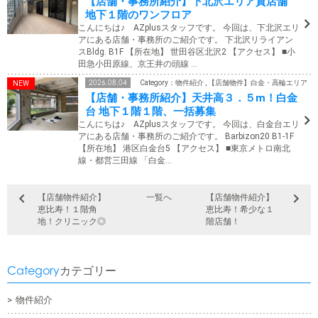
【店舗・事務所紹介】下北沢エリア貸店舗
地下１階のワンフロア
こんにちは♪ AZplusスタッフです。 今回は、下北沢エリ
アにある店舗・事務所のご紹介です。 下北沢リライアン
スBldg. B1F 【所在地】 世田谷区北沢2 【アクセス】 ■小
田急小田原線、京王井の頭線 …
2026.08.04
Category：物件紹介 , 【店舗物件】白金・高輪エリア
【店舗・事務所紹介】天井高３．５m！白金
台 地下１階１階、一括募集
こんにちは♪ AZplusスタッフです。 今回は、白金台エリ
アにある店舗・事務所のご紹介です。 Barbizon20 B1-1F
【所在地】 港区白金台5 【アクセス】 ■東京メトロ南北
線・都営三田線 「白金…
【店舗物件紹介】
一覧へ
【店舗物件紹介】
恵比寿！１階角
恵比寿！希少な１
地！クリニック◎
階店舗！
Category
カテゴリー
物件紹介