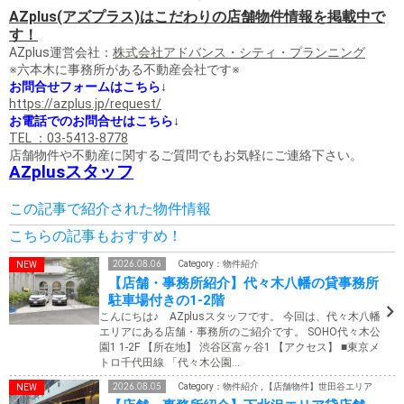
AZplus(アズプラス)はこだわりの店舗物件情報を掲載中で
す！
AZplus運営会社：
株式会社アドバンス・シティ・プランニング
※六本木に事務所がある不動産会社です※
お問合せフォームはこちら↓
https://azplus.jp/request/
お電話でのお問合せはこちら↓
TEL ：03-5413-8778
店舗物件や不動産に関するご質問でもお気軽にご連絡下さい。
AZplusスタッフ
この記事で紹介された物件情報
こちらの記事もおすすめ！
2026.08.06
Category：物件紹介
【店舗・事務所紹介】代々木八幡の貸事務所
駐車場付きの1-2階
こんにちは♪ AZplusスタッフです。 今回は、代々木八幡
エリアにある店舗・事務所のご紹介です。 SOHO代々木公
園1 1-2F 【所在地】 渋谷区富ヶ谷1 【アクセス】 ■東京メ
トロ千代田線 「代々木公園…
2026.08.05
Category：物件紹介 , 【店舗物件】世田谷エリア