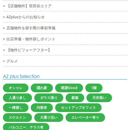
【店舗物件】世田谷エリア
AZplusからのお知らせ
店舗物件を探す際の事前準備
出店準備・物件探しポイント
【物件ビフォーアフター】
グルメ
AZ plus Selection
オシャレ
隠れ家
眺望Good
1階
人通り多し
ガラス張り
新築
天井高い
一棟貨し
内装有
セットアップオフィス
スケルトン
大通り沿い
エレベーター有り
バルコニー、テラス有