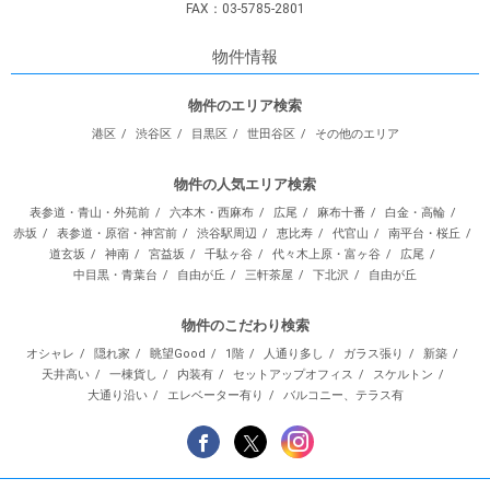
FAX：03-5785-2801
物件情報
物件のエリア検索
港区
渋谷区
目黒区
世田谷区
その他のエリア
物件の人気エリア検索
表参道・青山・外苑前
六本木・西麻布
広尾
麻布十番
白金・高輪
赤坂
表参道・原宿・神宮前
渋谷駅周辺
恵比寿
代官山
南平台・桜丘
道玄坂
神南
宮益坂
千駄ヶ谷
代々木上原・富ヶ谷
広尾
中目黒・青葉台
自由が丘
三軒茶屋
下北沢
自由が丘
物件のこだわり検索
オシャレ
隠れ家
眺望Good
1階
人通り多し
ガラス張り
新築
天井高い
一棟貨し
内装有
セットアップオフィス
スケルトン
大通り沿い
エレベーター有り
バルコニー、テラス有