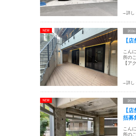
2026.
【店
こんに
所のご
【アク
2026.
【店
括募
こんに
所のご