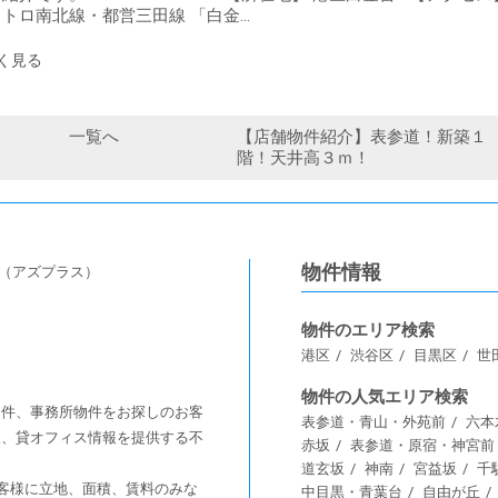
トロ南北線・都営三田線 「白金…
一覧へ
【店舗物件紹介】表参道！新築１
階！天井高３ｍ！
物件情報
s（アズプラス）
物件のエリア検索
港区
渋谷区
目黒区
世
物件の人気エリア検索
舗物件、事務所物件をお探しのお客
表参道・青山・外苑前
六本
情報、貸オフィス情報を提供する不
赤坂
表参道・原宿・神宮前
道玄坂
神南
宮益坂
千
客様に⽴地、⾯積、賃料のみな
中目黒・青葉台
自由が丘