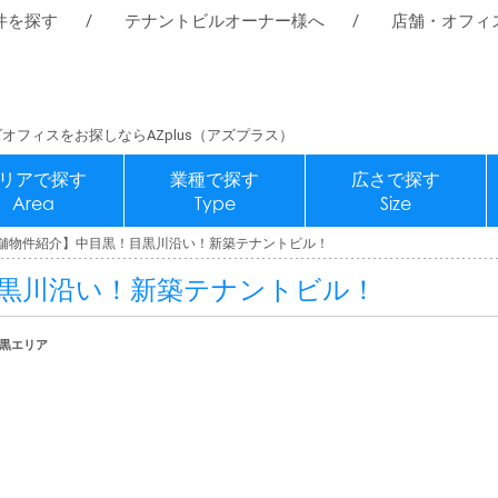
件を探す
テナントビルオーナー様へ
店舗・オフィ
オフィスをお探しならAZplus（アズプラス）
リアで探す
業種で探す
広さで探す
Area
Type
Size
舗物件紹介】中目黒！目黒川沿い！新築テナントビル！
黒川沿い！新築テナントビル！
目黒エリア