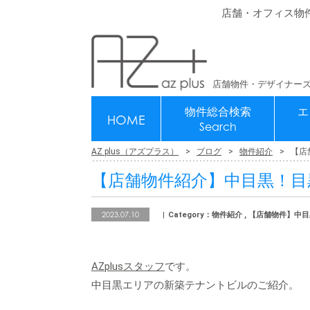
店舗・オフィス物
店舗物件・デザイナーズ
物件総合検索
エ
HOME
Search
AZ plus（アズプラス）
ブログ
物件紹介
【店
【店舗物件紹介】中目黒！目
2023.07.10
Category：物件紹介 , 【店舗物件】中
AZplusスタッフ
です。
中目黒エリアの新築テナントビルのご紹介。