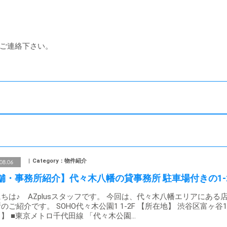
ご連絡下さい。
Category：物件紹介
08.06
舗・事務所紹介】代々木八幡の貸事務所 駐車場付きの1-
ちは♪ AZplusスタッフです。 今回は、代々木八幡エリアにある
のご紹介です。 SOHO代々木公園1 1-2F 【所在地】 渋谷区富ヶ谷1
】 ■東京メトロ千代田線 「代々木公園…