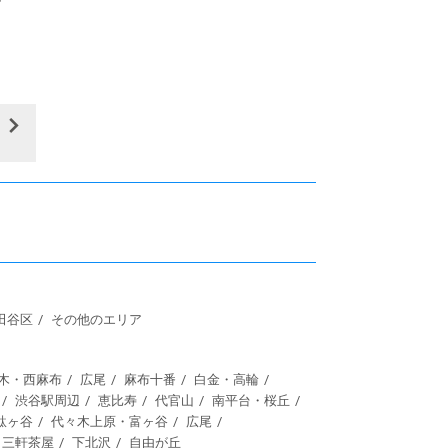
田谷区
その他のエリア
木・西麻布
広尾
麻布十番
白金・高輪
渋谷駅周辺
恵比寿
代官山
南平台・桜丘
駄ヶ谷
代々木上原・富ヶ谷
広尾
三軒茶屋
下北沢
自由が丘