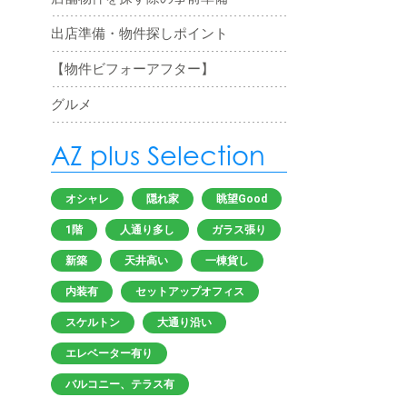
出店準備・物件探しポイント
【物件ビフォーアフター】
グルメ
AZ plus Selection
オシャレ
隠れ家
眺望Good
1階
人通り多し
ガラス張り
新築
天井高い
一棟貨し
内装有
セットアップオフィス
スケルトン
大通り沿い
エレベーター有り
バルコニー、テラス有