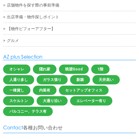
店舗物件を探す際の事前準備
出店準備・物件探しポイント
【物件ビフォーアフター】
グルメ
AZ plus Selection
オシャレ
隠れ家
眺望Good
1階
人通り多し
ガラス張り
新築
天井高い
一棟貨し
内装有
セットアップオフィス
スケルトン
大通り沿い
エレベーター有り
バルコニー、テラス有
Contact
各種お問い合わせ