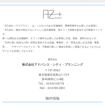
「AZ plus（アズプラス）」は、こだわりのある店舗物件、事務所物件をお探しのお客様に
「AZ plus」独⾃の視点でセレクトした貸店舗情報、貸オフィス情報を提供する不動産サイトで
す。
様々な個性ある店舗物件、オフィス物件をお探しのお客様に⽴地、⾯積、賃料のみならず、
「天井の⾼い気持ちの良い空間を提供できる店舗、事務所」 や「景⾊を楽しめる店舗、事務
所」、「デザイナーズオフィス」等、不動産の新しい価値を皆様にご提案できるようなそんな
サービスを⽬指しております。
運営会社
株式会社アドバンス・シティ・プランニング
〒107-0062
東京都港区南青山1-15-9
第45興和ビル4階
TEL：03-5413-8778
FAX：03-5785-2801
物件情報