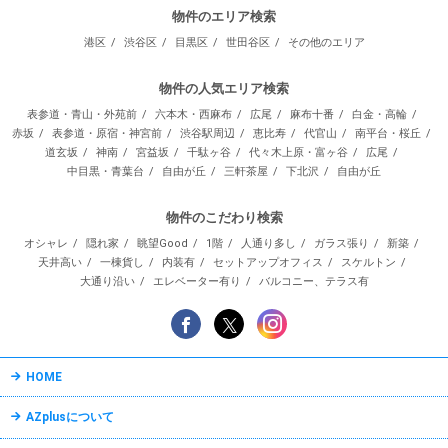
物件のエリア検索
港区
渋谷区
目黒区
世田谷区
その他のエリア
物件の人気エリア検索
表参道・青山・外苑前
六本木・西麻布
広尾
麻布十番
白金・高輪
赤坂
表参道・原宿・神宮前
渋谷駅周辺
恵比寿
代官山
南平台・桜丘
道玄坂
神南
宮益坂
千駄ヶ谷
代々木上原・富ヶ谷
広尾
中目黒・青葉台
自由が丘
三軒茶屋
下北沢
自由が丘
物件のこだわり検索
オシャレ
隠れ家
眺望Good
1階
人通り多し
ガラス張り
新築
天井高い
一棟貨し
内装有
セットアップオフィス
スケルトン
大通り沿い
エレベーター有り
バルコニー、テラス有
HOME
AZplusについて