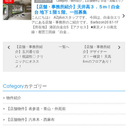
2026.08.04
Category：物件紹介 , 【店舗物件】白金・高輪エリア
【店舗・事務所紹介】天井高３．５m！白金
台 地下１階１階、一括募集
こんにちは♪ AZplusスタッフです。 今回は、白金台エリ
アにある店舗・事務所のご紹介です。 Barbizon20 B1-1F
【所在地】 港区白金台5 【アクセス】 ■東京メトロ南北
線・都営三田線 「白金…
【店舗・事務所紹
一覧へ
【店舗・事務所紹
介】玉川通り沿
介】デザイナー
い！視認性〇 クリ
ズ！一棟貸！ 天高
ニックにオスス
6ｍのフロアあり！
メ！
Category
カテゴリー
物件紹介
【店舗物件】表参道・青山・外苑前
【店舗物件】六本木・西麻布