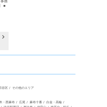
・事務
】 ■
田谷区
その他のエリア
木・西麻布
広尾
麻布十番
白金・高輪