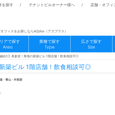
件を探す
テナントビルオーナー様へ
店舗・オフィ
オフィスをお探しならAZplus（アズプラス）
リアで探す
業種で探す
広さで探す
Area
Type
Size
舗紹介】表参道！角地の新築ビル 1階店舗！飲食相談可◎
新築ビル 1階店舗！飲食相談可◎
表参道・青山・外苑前
。