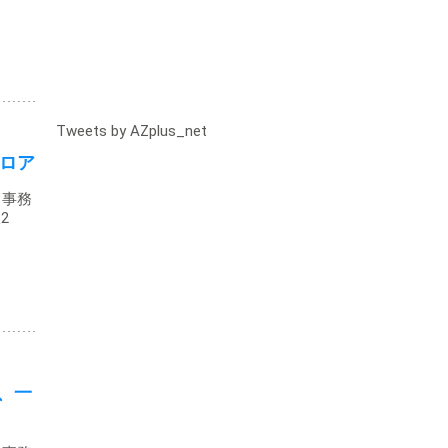
Tweets by AZplus_net
ロア
・事務
2
、一