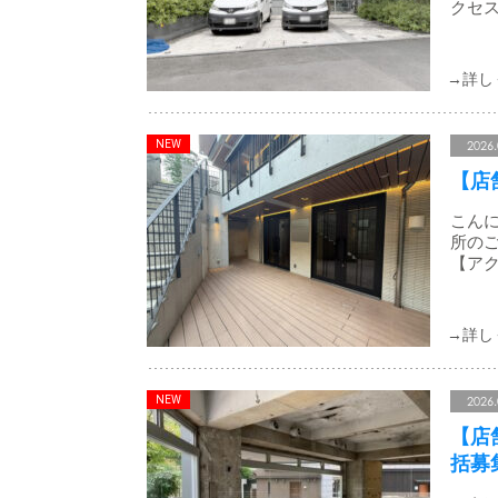
クセス
2026.
【店
こんに
所のご
【アク
2026.
【店
括募