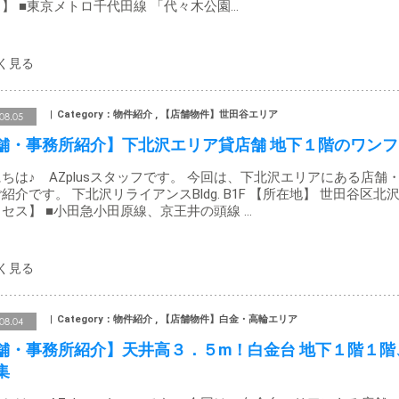
】 ■東京メトロ千代田線 「代々木公園…
Category：物件紹介 , 【店舗物件】世田谷エリア
08.05
舗・事務所紹介】下北沢エリア貸店舗 地下１階のワンフ
ちは♪ AZplusスタッフです。 今回は、下北沢エリアにある店舗
紹介です。 下北沢リライアンスBldg. B1F 【所在地】 世田谷区北沢
セス】 ■小田急小田原線、京王井の頭線 …
Category：物件紹介 , 【店舗物件】白金・高輪エリア
08.04
舗・事務所紹介】天井高３．５m！白金台 地下１階１階
集