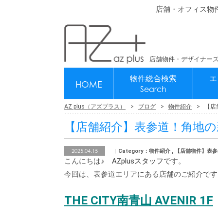
店舗・オフィス物
店舗物件・デザイナーズ
物件総合検索
エ
HOME
Search
AZ plus（アズプラス）
ブログ
物件紹介
【店
【店舗紹介】表参道！角地の
2025.04.15
Category：物件紹介 , 【店舗物件】
こんにちは♪
AZplusスタッフ
です。
今回は、表参道エリアにある店舗のご紹介です
THE CITY南青山 AVENIR 1F