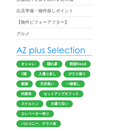
出店準備・物件探しポイント
【物件ビフォーアフター】
グルメ
AZ plus Selection
オシャレ
隠れ家
眺望Good
1階
人通り多し
ガラス張り
新築
天井高い
一棟貨し
内装有
セットアップオフィス
スケルトン
大通り沿い
エレベーター有り
バルコニー、テラス有