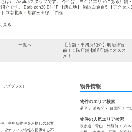
ちは♪ AZplusスタッフです。 今回は、白金台エリアにある店舗
紹介です。 Barbizon20 B1-1F 【所在地】 港区白金台5 【アクセス
トロ南北線・都営三田線 「白金…
一覧へ
【店舗・事務所紹介】明治神宮
前！１階店舗 物販店舗にオスス
メ！
物件情報
s（アズプラス）
物件のエリア検索
港区
渋谷区
目黒区
世
物件の人気エリア検索
舗物件、事務所物件をお探しのお客
表参道・青山・外苑前
六本
情報、貸オフィス情報を提供する不