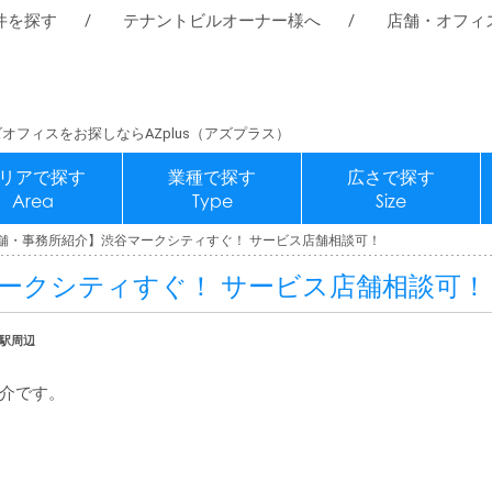
件を探す
テナントビルオーナー様へ
店舗・オフィ
オフィスをお探しならAZplus（アズプラス）
リアで探す
業種で探す
広さで探す
Area
Type
Size
舗・事務所紹介】渋谷マークシティすぐ！ サービス店舗相談可！
ークシティすぐ！ サービス店舗相談可！
谷駅周辺
介です。