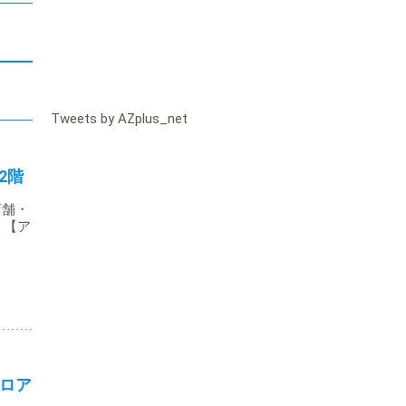
Tweets by AZplus_net
2階
店舗・
 【ア
ロア