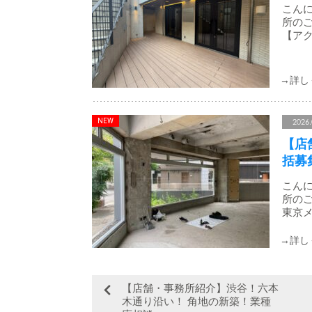
こんに
所のご
【アク
2026.
【店
括募
こんに
所のご
東京メ
【店舗・事務所紹介】渋谷！六本
木通り沿い！ 角地の新築！業種