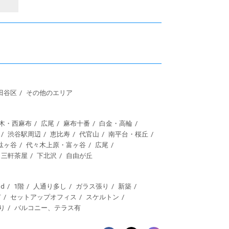
田谷区
その他のエリア
木・西麻布
広尾
麻布十番
白金・高輪
渋谷駅周辺
恵比寿
代官山
南平台・桜丘
駄ヶ谷
代々木上原・富ヶ谷
広尾
三軒茶屋
下北沢
自由が丘
d
1階
人通り多し
ガラス張り
新築
有
セットアップオフィス
スケルトン
り
バルコニー、テラス有