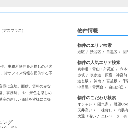
物件情報
s（アズプラス）
物件のエリア検索
港区
渋谷区
目黒区
世
物件の人気エリア検索
舗物件、事務所物件をお探しのお客
表参道・青山・外苑前
六本
情報、貸オフィス情報を提供する不
赤坂
表参道・原宿・神宮前
道玄坂
神南
宮益坂
千
客様に⽴地、⾯積、賃料のみな
中目黒・青葉台
自由が丘
舗、事務所」 や「景⾊を楽しめ
物件のこだわり検索
動産の新しい価値を皆様にご提
オシャレ
隠れ家
眺望Goo
天井高い
一棟貨し
内装
大通り沿い
エレベーター有
ニング