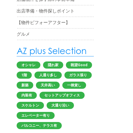
出店準備・物件探しポイント
【物件ビフォーアフター】
グルメ
AZ plus Selection
オシャレ
隠れ家
眺望Good
1階
人通り多し
ガラス張り
新築
天井高い
一棟貨し
内装有
セットアップオフィス
スケルトン
大通り沿い
エレベーター有り
バルコニー、テラス有