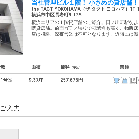
当社管理ビル１階！ 小さめの貸店舗！
the TACT YOKOHAMA（ザ タクト ヨコハマ）1F-
横浜市中区長者町8-135
横浜エリアの１階貸店舗のご紹介。日ノ出町駅徒歩
階貸店舗。前面ガラス張りで視認性も高く、物販店
店は相談、深夜営業は不可となります。近隣には新し
階数
面積
賃料
業種
（税込）
01号室
9.37坪
257,675円
ご入力