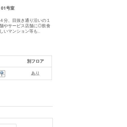
101号室
４分、目抜き通り沿いの１
舗やサービス店舗に◎飲食
いマンション等も...
別フロア
あり