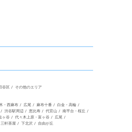
田谷区
その他のエリア
木・西麻布
広尾
麻布十番
白金・高輪
渋谷駅周辺
恵比寿
代官山
南平台・桜丘
駄ヶ谷
代々木上原・富ヶ谷
広尾
三軒茶屋
下北沢
自由が丘