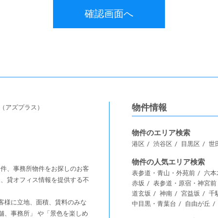
物件情報
s（アズプラス）
物件のエリア検索
港区
渋谷区
目黒区
世
物件の人気エリア検索
舗物件、事務所物件をお探しのお客
表参道・青山・外苑前
六本
情報、貸オフィス情報を提供する不
赤坂
表参道・原宿・神宮前
道玄坂
神南
宮益坂
千
客様に⽴地、⾯積、賃料のみな
中目黒・青葉台
自由が丘
舗、事務所」 や「景⾊を楽しめ