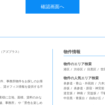
物件情報
s（アズプラス）
物件のエリア検索
港区
渋谷区
目黒区
世
物件の人気エリア検索
舗物件、事務所物件をお探しのお客
表参道・青山・外苑前
六本
情報、貸オフィス情報を提供する不
赤坂
表参道・原宿・神宮前
道玄坂
神南
宮益坂
千
客様に⽴地、⾯積、賃料のみな
中目黒・青葉台
自由が丘
舗、事務所」 や「景⾊を楽しめ