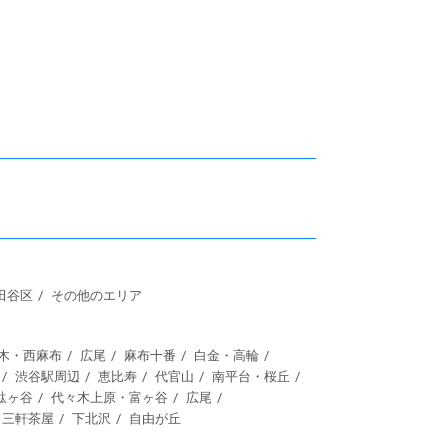
田谷区
その他のエリア
木・西麻布
広尾
麻布十番
白金・高輪
渋谷駅周辺
恵比寿
代官山
南平台・桜丘
駄ヶ谷
代々木上原・富ヶ谷
広尾
三軒茶屋
下北沢
自由が丘