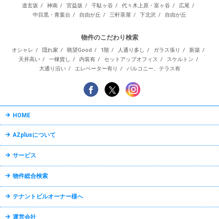
道玄坂
神南
宮益坂
千駄ヶ谷
代々木上原・富ヶ谷
広尾
中目黒・青葉台
自由が丘
三軒茶屋
下北沢
自由が丘
物件のこだわり検索
オシャレ
隠れ家
眺望Good
1階
人通り多し
ガラス張り
新築
天井高い
一棟貨し
内装有
セットアップオフィス
スケルトン
大通り沿い
エレベーター有り
バルコニー、テラス有
HOME
AZplusについて
サービス
物件総合検索
テナントビルオーナー様へ
運営会社