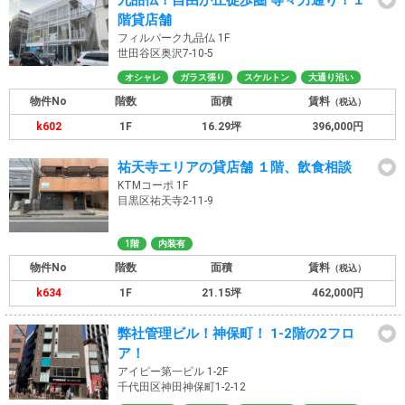
九品仏！自由が丘徒歩圏 等々力通り！１
階貸店舗
フィルパーク九品仏 1F
世田谷区奥沢7-10-5
オシャレ
ガラス張り
スケルトン
大通り沿い
物件No
階数
面積
賃料
（税込）
k602
1F
16.29坪
396,000円
祐天寺エリアの貸店舗 １階、飲食相談
KTMコーポ 1F
目黒区祐天寺2-11-9
1階
内装有
物件No
階数
面積
賃料
（税込）
k634
1F
21.15坪
462,000円
弊社管理ビル！神保町！ 1-2階の2フロ
ア！
アイピー第一ビル 1-2F
千代田区神田神保町1-2-12