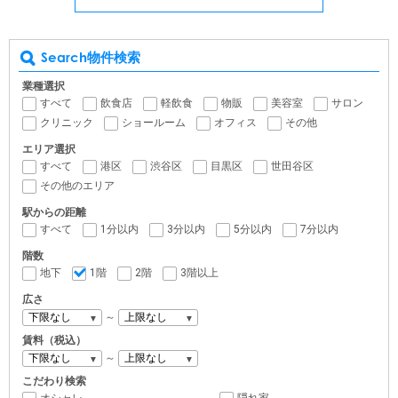
Search
物件検索
業種選択
すべて
飲食店
軽飲食
物販
美容室
サロン
クリニック
ショールーム
オフィス
その他
エリア選択
すべて
港区
渋谷区
目黒区
世田谷区
その他のエリア
駅からの距離
すべて
1分以内
3分以内
5分以内
7分以内
階数
地下
1階
2階
3階以上
広さ
～
賃料（税込）
～
こだわり検索