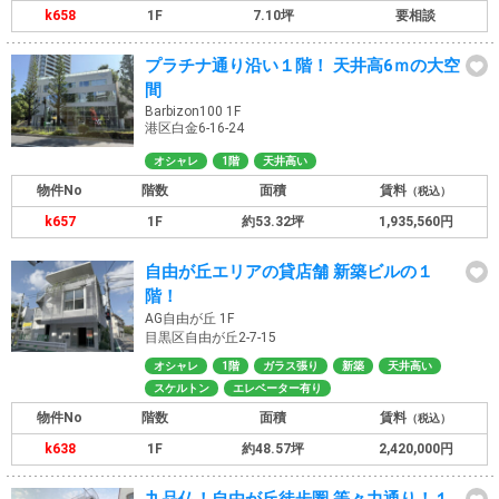
k658
1F
7.10坪
要相談
プラチナ通り沿い１階！ 天井高6ｍの大空
間
Barbizon100 1F
港区白金6-16-24
オシャレ
1階
天井高い
物件No
階数
面積
賃料
（税込）
k657
1F
約53.32坪
1,935,560円
自由が丘エリアの貸店舗 新築ビルの１
階！
AG自由が丘 1F
目黒区自由が丘2-7-15
オシャレ
1階
ガラス張り
新築
天井高い
スケルトン
エレベーター有り
物件No
階数
面積
賃料
（税込）
k638
1F
約48.57坪
2,420,000円