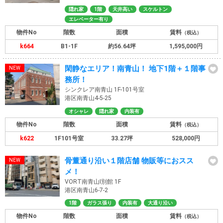
隠れ家
1階
天井高い
スケルトン
エレベーター有り
物件No
階数
面積
賃料
（税込）
k664
B1-1F
約56.64坪
1,595,000円
閑静なエリア！南青山！ 地下1階＋１階事
務所！
シンクレア南青山 1F-101号室
港区南青山4-5-25
オシャレ
隠れ家
内装有
物件No
階数
面積
賃料
（税込）
k622
1F101号室
33.27坪
528,000円
骨董通り沿い１階店舗 物販等におスス
メ！
VORT南青山Ⅰ別館 1F
港区南青山6-7-2
1階
ガラス張り
内装有
大通り沿い
物件No
階数
面積
賃料
（税込）