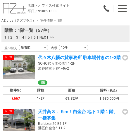
店舗・オフィス検索サイト
平日／9:30〜18:00
AZ plus（アズプラス）
物件情報
1階
物件総合検索
階数：1階一覧（57件）
エリアで探す
1
2
3
4
5
6
NEXT >>
並べ替え
表示
業種で探す
代々木八幡の貸事務所 駐車場付きの1-2階
広さで探す
SOHO代々木公園1 1-2F
渋谷区富ヶ谷1-46-2
賃料から探す
1階
こだわりで探す
物件No
階数
面積
賃料
（税込）
k667
1-2F
61.82坪
1,980,000円
店舗・オフィス物件を探す
天井高３．５m！白金台 地下１階１階、
テナントビルオーナー様へ
一括募集
Barbizon20 B1-1F
店舗・オフィスの内装会社を探す
港区白金台5-11-2