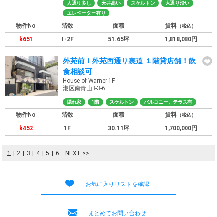
人通り多し
天井高い
スケルトン
大通り沿い
エレベーター有り
物件No
階数
面積
賃料
（税込）
k651
1-2F
51.65坪
1,818,080円
外苑前！外苑西通り裏道 １階貸店舗！飲
食相談可
House of Warner 1F
港区南青山3-3-6
隠れ家
1階
スケルトン
バルコニー、テラス有
物件No
階数
面積
賃料
（税込）
k452
1F
30.11坪
1,700,000円
1
2
3
4
5
6
NEXT >>
お気に入りリストを確認
まとめてお問い合わせ