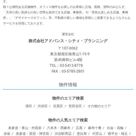
す。
様々な個性ある店舗物件、オフィス物件をお探しのお客様に⽴地、⾯積、賃料のみならず、
「天井の⾼い気持ちの良い空間を提供できる店舗、事務所」 や「景⾊を楽しめる店舗、事務
所」、「デザイナーズオフィス」等、不動産の新しい価値を皆様にご提案できるようなそんな
サービスを⽬指しております。
運営会社
株式会社アドバンス・シティ・プランニング
〒107-0062
東京都港区南青山1-15-9
第45興和ビル4階
TEL：03-5413-8778
FAX：03-5785-2801
物件情報
物件のエリア検索
港区
渋谷区
目黒区
世田谷区
その他のエリア
物件の人気エリア検索
表参道・青山・外苑前
六本木・西麻布
広尾
麻布十番
白金・高輪
赤坂
表参道・原宿・神宮前
渋谷駅周辺
恵比寿
代官山
南平台・桜丘