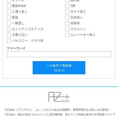
オシャレ
隠れ家
眺望Good
1階
人通り多し
ガラス張り
新築
天井高い
一棟貨し
内装有
セットアップオフィス
スケルトン
大通り沿い
エレベーター有り
バルコニー、テラス有
フリーワード
この条件で再検索
Search
「AZ plus（アズプラス）」は、こだわりのある店舗物件、事務所物件をお探しのお客様に
「AZ plus」独⾃の視点でセレクトした貸店舗情報、貸オフィス情報を提供する不動産サイトで