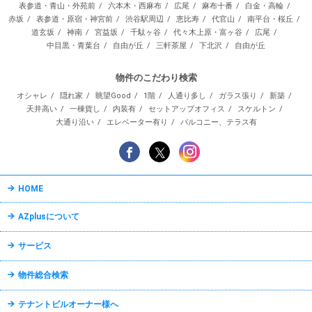
表参道・青山・外苑前
六本木・西麻布
広尾
麻布十番
白金・高輪
赤坂
表参道・原宿・神宮前
渋谷駅周辺
恵比寿
代官山
南平台・桜丘
道玄坂
神南
宮益坂
千駄ヶ谷
代々木上原・富ヶ谷
広尾
中目黒・青葉台
自由が丘
三軒茶屋
下北沢
自由が丘
物件のこだわり検索
オシャレ
隠れ家
眺望Good
1階
人通り多し
ガラス張り
新築
天井高い
一棟貨し
内装有
セットアップオフィス
スケルトン
大通り沿い
エレベーター有り
バルコニー、テラス有
HOME
AZplusについて
サービス
物件総合検索
テナントビルオーナー様へ