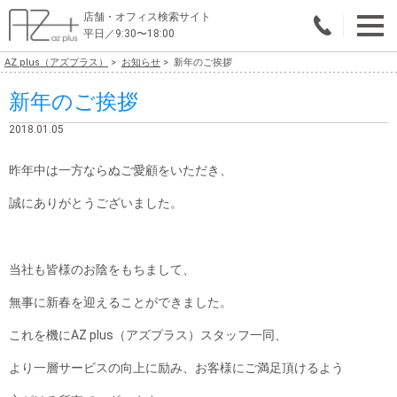
店舗・オフィス検索サイト
平日／9:30〜18:00
AZ plus（アズプラス）
お知らせ
新年のご挨拶
物件総合検索
新年のご挨拶
エリアで探す
2018.01.05
業種で探す
昨年中は一方ならぬご愛顧をいただき、
広さで探す
誠にありがとうございました。
賃料から探す
当社も皆様のお陰をもちまして、
こだわりで探す
無事に新春を迎えることができました。
店舗・オフィス物件を探す
これを機にAZ plus（アズプラス）スタッフ一同、
テナントビルオーナー様へ
より一層サービスの向上に励み、お客様にご満足頂けるよう
店舗・オフィスの内装会社を探す