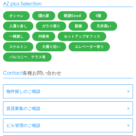
AZ plus Selection
オシャレ
隠れ家
眺望Good
1階
人通り多し
ガラス張り
新築
天井高い
一棟貨し
内装有
セットアップオフィス
スケルトン
大通り沿い
エレベーター有り
バルコニー、テラス有
Contact
各種お問い合わせ
物件探しのご相談
賃貸募集のご相談
ビル管理のご相談