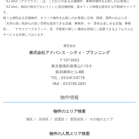
「AZ plus（アズプラス）」は、こだわりのある店舗物件、事務所物件をお探しのお客様に
「AZ plus」独⾃の視点でセレクトした貸店舗情報、貸オフィス情報を提供する不動産サイトで
す。
様々な個性ある店舗物件、オフィス物件をお探しのお客様に⽴地、⾯積、賃料のみならず、
「天井の⾼い気持ちの良い空間を提供できる店舗、事務所」 や「景⾊を楽しめる店舗、事務
所」、「デザイナーズオフィス」等、不動産の新しい価値を皆様にご提案できるようなそんな
サービスを⽬指しております。
運営会社
株式会社アドバンス・シティ・プランニング
〒107-0062
東京都港区南青山1-15-9
第45興和ビル4階
TEL：03-5413-8778
FAX：03-5785-2801
物件情報
物件のエリア検索
港区
渋谷区
目黒区
世田谷区
その他のエリア
物件の人気エリア検索