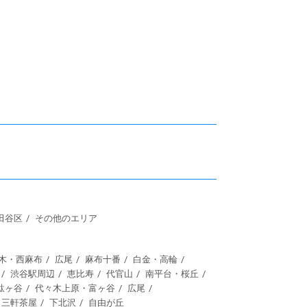
田谷区
その他のエリア
木・西麻布
広尾
麻布十番
白金・高輪
渋谷駅周辺
恵比寿
代官山
南平台・桜丘
駄ヶ谷
代々木上原・富ヶ谷
広尾
三軒茶屋
下北沢
自由が丘