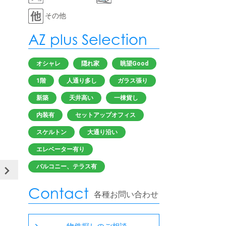
その他
AZ plus Selection
オシャレ
隠れ家
眺望Good
1階
人通り多し
ガラス張り
新築
天井高い
一棟貨し
内装有
セットアップオフィス
スケルトン
大通り沿い
エレベーター有り
バルコニー、テラス有
Contact
各種お問い合わせ