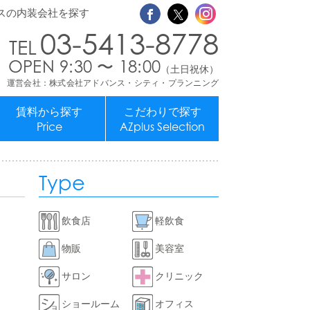
スの内装会社を探す
03-5413-8778
OPEN 9:30 〜 18:00
（土日祝休）
運営会社：株式会社アドバンス・シティ・プランニング
賃料から探す
こだわりで探す
Price
AZplus Selection
Type
飲食店
軽飲食
物販
美容室
サロン
クリニック
ショールーム
オフィス