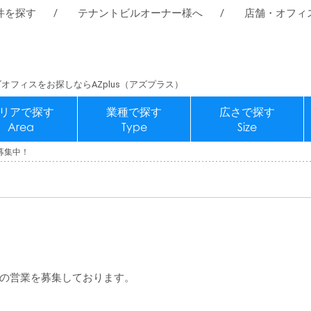
件を探す
テナントビルオーナー様へ
店舗・オフィ
オフィスをお探しならAZplus（アズプラス）
リアで探す
業種で探す
広さで探す
Area
Type
Size
募集中！
の営業を募集しております。