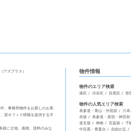
物件情報
s（アズプラス）
物件のエリア検索
港区
渋谷区
目黒区
世
物件の人気エリア検索
舗物件、事務所物件をお探しのお客
表参道・青山・外苑前
六本
情報、貸オフィス情報を提供する不
赤坂
表参道・原宿・神宮前
道玄坂
神南
宮益坂
千
客様に⽴地、⾯積、賃料のみな
中目黒・青葉台
自由が丘