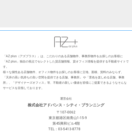
「AZ plus（アズプラス）」は、こだわりのある店舗物件、事務所物件をお探しのお客様に
「AZ plus」独⾃の視点でセレクトした貸店舗情報、貸オフィス情報を提供する不動産サイトで
す。
様々な個性ある店舗物件、オフィス物件をお探しのお客様に⽴地、⾯積、賃料のみならず、
「天井の⾼い気持ちの良い空間を提供できる店舗、事務所」 や「景⾊を楽しめる店舗、事務
所」、「デザイナーズオフィス」等、不動産の新しい価値を皆様にご提案できるようなそんな
サービスを⽬指しております。
運営会社
株式会社アドバンス・シティ・プランニング
〒107-0062
東京都港区南青山1-15-9
第45興和ビル4階
TEL：03-5413-8778