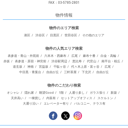
FAX：03-5785-2801
物件情報
物件のエリア検索
港区
渋谷区
目黒区
世田谷区
その他のエリア
物件の人気エリア検索
表参道・青山・外苑前
六本木・西麻布
広尾
麻布十番
白金・高輪
赤坂
表参道・原宿・神宮前
渋谷駅周辺
恵比寿
代官山
南平台・桜丘
道玄坂
神南
宮益坂
千駄ヶ谷
代々木上原・富ヶ谷
広尾
中目黒・青葉台
自由が丘
三軒茶屋
下北沢
自由が丘
物件のこだわり検索
オシャレ
隠れ家
眺望Good
1階
人通り多し
ガラス張り
新築
天井高い
一棟貨し
内装有
セットアップオフィス
スケルトン
大通り沿い
エレベーター有り
バルコニー、テラス有