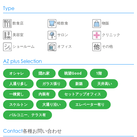
Type
飲食店
軽飲食
物販
美容室
サロン
クリニック
ショールーム
オフィス
その他
AZ plus Selection
オシャレ
隠れ家
眺望Good
1階
人通り多し
ガラス張り
新築
天井高い
一棟貨し
内装有
セットアップオフィス
スケルトン
大通り沿い
エレベーター有り
バルコニー、テラス有
Contact
各種お問い合わせ