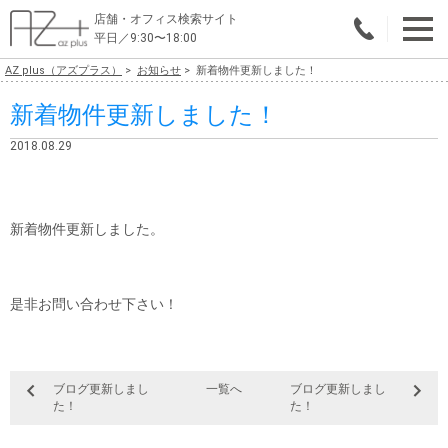
店舗・オフィス検索サイト
平日／9:30〜18:00
AZ plus（アズプラス）
お知らせ
新着物件更新しました！
物件総合検索
新着物件更新しました！
エリアで探す
2018.08.29
業種で探す
広さで探す
新着物件更新しました。
賃料から探す
是非お問い合わせ下さい！
こだわりで探す
店舗・オフィス物件を探す
テナントビルオーナー様へ
ブログ更新しまし
一覧へ
ブログ更新しまし
た！
た！
店舗・オフィスの内装会社を探す