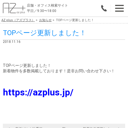
店舗・オフィス検索サイト
平日／9:30〜18:00
AZ plus（アズプラス）
お知らせ
TOPページ更新しました！
物件総合検索
TOPページ更新しました！
エリアで探す
2018.11.16
業種で探す
広さで探す
TOPページ更新しました！
新着物件を多数掲載しております！是非お問い合わせ下さい！
賃料から探す
こだわりで探す
https://azplus.jp/
店舗・オフィス物件を探す
テナントビルオーナー様へ
店舗・オフィスの内装会社を探す