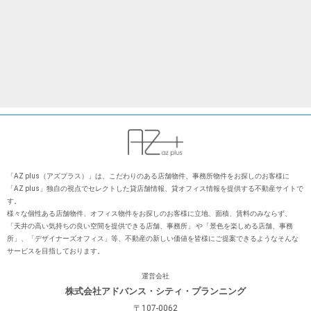
「AZ plus（アズプラス）」は、こだわりのある店舗物件、事務所物件をお探しのお客様に
「AZ plus」独⾃の視点でセレクトした貸店舗情報、貸オフィス情報を提供する不動産サイトで
す。
様々な個性ある店舗物件、オフィス物件をお探しのお客様に⽴地、⾯積、賃料のみならず、
「天井の⾼い気持ちの良い空間を提供できる店舗、事務所」 や「景⾊を楽しめる店舗、事務
所」、「デザイナーズオフィス」等、不動産の新しい価値を皆様にご提案できるようなそんな
サービスを⽬指しております。
運営会社
株式会社アドバンス・シティ・プランニング
〒107-0062