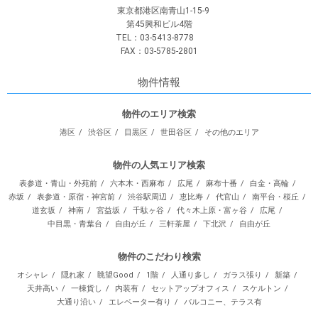
東京都港区南青山1-15-9
第45興和ビル4階
TEL：03-5413-8778
FAX：03-5785-2801
物件情報
物件のエリア検索
港区
渋谷区
目黒区
世田谷区
その他のエリア
物件の人気エリア検索
表参道・青山・外苑前
六本木・西麻布
広尾
麻布十番
白金・高輪
赤坂
表参道・原宿・神宮前
渋谷駅周辺
恵比寿
代官山
南平台・桜丘
道玄坂
神南
宮益坂
千駄ヶ谷
代々木上原・富ヶ谷
広尾
中目黒・青葉台
自由が丘
三軒茶屋
下北沢
自由が丘
物件のこだわり検索
オシャレ
隠れ家
眺望Good
1階
人通り多し
ガラス張り
新築
天井高い
一棟貨し
内装有
セットアップオフィス
スケルトン
大通り沿い
エレベーター有り
バルコニー、テラス有