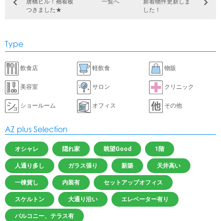
唐橋ビル！袖看板
一覧へ
新着物件更新しま
つきました★
した！
Type
飲食店
軽飲食
物販
美容室
サロン
クリニック
ショールーム
オフィス
その他
AZ plus Selection
オシャレ
隠れ家
眺望Good
1階
人通り多し
ガラス張り
新築
天井高い
一棟貨し
内装有
セットアップオフィス
スケルトン
大通り沿い
エレベーター有り
バルコニー、テラス有