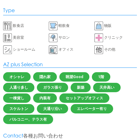
Type
飲食店
軽飲食
物販
美容室
サロン
クリニック
ショールーム
オフィス
その他
AZ plus Selection
オシャレ
隠れ家
眺望Good
1階
人通り多し
ガラス張り
新築
天井高い
一棟貨し
内装有
セットアップオフィス
スケルトン
大通り沿い
エレベーター有り
バルコニー、テラス有
Contact
各種お問い合わせ