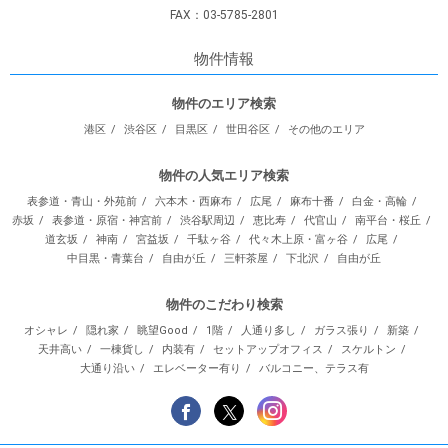
FAX：03-5785-2801
物件情報
物件のエリア検索
港区
渋谷区
目黒区
世田谷区
その他のエリア
物件の人気エリア検索
表参道・青山・外苑前
六本木・西麻布
広尾
麻布十番
白金・高輪
赤坂
表参道・原宿・神宮前
渋谷駅周辺
恵比寿
代官山
南平台・桜丘
道玄坂
神南
宮益坂
千駄ヶ谷
代々木上原・富ヶ谷
広尾
中目黒・青葉台
自由が丘
三軒茶屋
下北沢
自由が丘
物件のこだわり検索
オシャレ
隠れ家
眺望Good
1階
人通り多し
ガラス張り
新築
天井高い
一棟貨し
内装有
セットアップオフィス
スケルトン
大通り沿い
エレベーター有り
バルコニー、テラス有