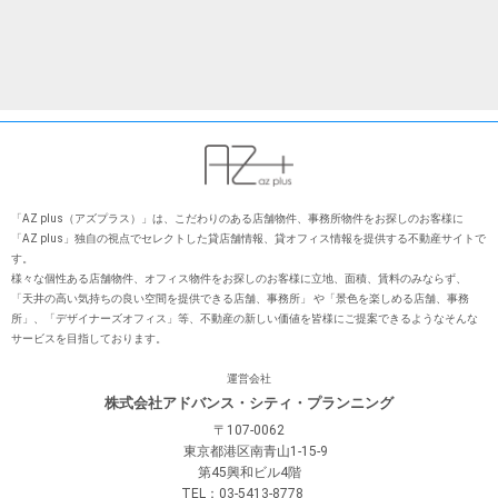
「AZ plus（アズプラス）」は、こだわりのある店舗物件、事務所物件をお探しのお客様に
「AZ plus」独⾃の視点でセレクトした貸店舗情報、貸オフィス情報を提供する不動産サイトで
す。
様々な個性ある店舗物件、オフィス物件をお探しのお客様に⽴地、⾯積、賃料のみならず、
「天井の⾼い気持ちの良い空間を提供できる店舗、事務所」 や「景⾊を楽しめる店舗、事務
所」、「デザイナーズオフィス」等、不動産の新しい価値を皆様にご提案できるようなそんな
サービスを⽬指しております。
運営会社
株式会社アドバンス・シティ・プランニング
〒107-0062
東京都港区南青山1-15-9
第45興和ビル4階
TEL：03-5413-8778