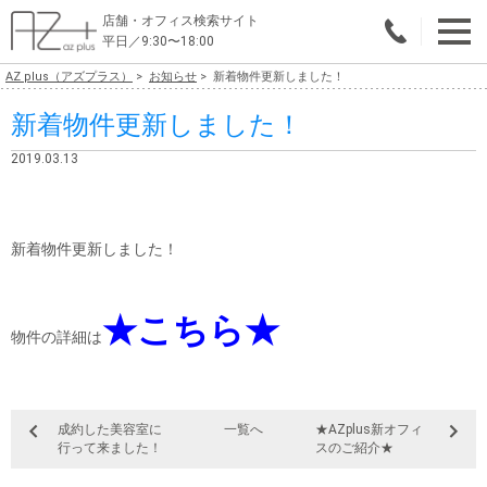
店舗・オフィス検索サイト
平日／9:30〜18:00
AZ plus（アズプラス）
お知らせ
新着物件更新しました！
物件総合検索
新着物件更新しました！
エリアで探す
2019.03.13
業種で探す
広さで探す
新着物件更新しました！
賃料から探す
★こちら★
こだわりで探す
物件の詳細は
店舗・オフィス物件を探す
テナントビルオーナー様へ
成約した美容室に
一覧へ
★AZplus新オフィ
行って来ました！
スのご紹介★
店舗・オフィスの内装会社を探す