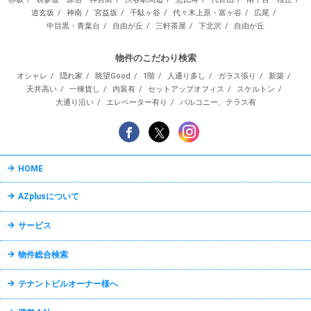
道玄坂
神南
宮益坂
千駄ヶ谷
代々木上原・富ヶ谷
広尾
中目黒・青葉台
自由が丘
三軒茶屋
下北沢
自由が丘
物件のこだわり検索
オシャレ
隠れ家
眺望Good
1階
人通り多し
ガラス張り
新築
天井高い
一棟貨し
内装有
セットアップオフィス
スケルトン
大通り沿い
エレベーター有り
バルコニー、テラス有
HOME
AZplusについて
サービス
物件総合検索
テナントビルオーナー様へ