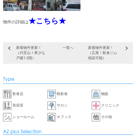
★こちら★
物件の詳細は
新着物件更新！
一覧へ
新着物件更新！
（代官山！希少な
（広尾！飲食ジム
戸建1-2階）
相談可能）
Type
飲食店
軽飲食
物販
美容室
サロン
クリニック
ショールーム
オフィス
その他
AZ plus Selection