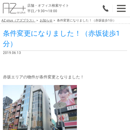
店舗・オフィス検索サイト
平日／9:30〜18:00
AZ plus（アズプラス）
お知らせ
条件変更になりました！（赤坂徒歩1分）
物件総合検索
条件変更になりました！（赤坂徒歩1
エリアで探す
分）
業種で探す
2019.06.13
広さで探す
賃料から探す
赤坂エリアの物件が条件変更となりました！
こだわりで探す
店舗・オフィス物件を探す
テナントビルオーナー様へ
店舗・オフィスの内装会社を探す