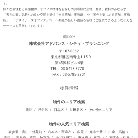
す。
様々な個性ある店舗物件、オフィス物件をお探しのお客様に⽴地、⾯積、賃料のみならず、
「天井の⾼い気持ちの良い空間を提供できる店舗、事務所」 や「景⾊を楽しめる店舗、事務
所」、「デザイナーズオフィス」等、不動産の新しい価値を皆様にご提案できるようなそんな
サービスを⽬指しております。
運営会社
株式会社アドバンス・シティ・プランニング
〒107-0062
東京都港区南青山1-15-9
第45興和ビル4階
TEL：03-5413-8778
FAX：03-5785-2801
物件情報
物件のエリア検索
港区
渋谷区
目黒区
世田谷区
その他のエリア
物件の人気エリア検索
表参道・青山・外苑前
六本木・西麻布
広尾
麻布十番
白金・高輪
赤坂
表参道・原宿・神宮前
渋谷駅周辺
恵比寿
代官山
南平台・桜丘