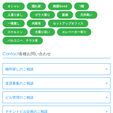
オシャレ
隠れ家
眺望Good
1階
人通り多し
ガラス張り
新築
天井高い
一棟貨し
内装有
セットアップオフィス
スケルトン
大通り沿い
エレベーター有り
バルコニー、テラス有
Contact
各種お問い合わせ
物件探しのご相談
賃貸募集のご相談
ビル管理のご相談
テナントビル企画のご相談