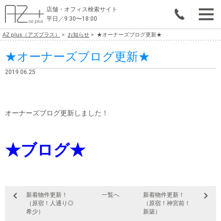
店舗・オフィス検索サイト
平日／9:30〜18:00
AZ plus（アズプラス）
お知らせ
★オーナーズブログ更新★
物件総合検索
★オーナーズブログ更新★
エリアで探す
2019.06.25
業種で探す
広さで探す
オーナーズブログ更新しました！
賃料から探す
★ブログ★
こだわりで探す
店舗・オフィス物件を探す
テナントビルオーナー様へ
新着物件更新！
一覧へ
新着物件更新！
（原宿！人通り◎
（原宿！神宮前！
店舗・オフィスの内装会社を探す
希少）
新築）