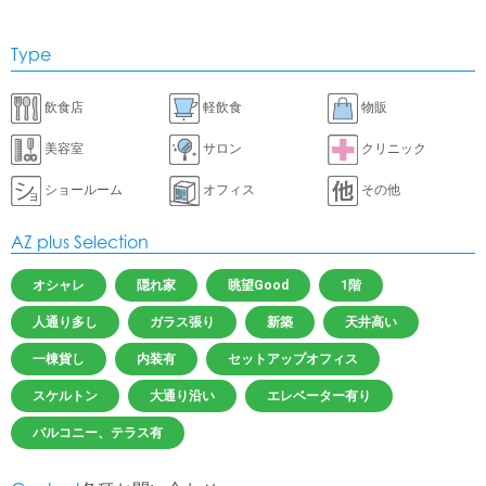
Type
飲食店
軽飲食
物販
美容室
サロン
クリニック
ショールーム
オフィス
その他
AZ plus Selection
オシャレ
隠れ家
眺望Good
1階
人通り多し
ガラス張り
新築
天井高い
一棟貨し
内装有
セットアップオフィス
スケルトン
大通り沿い
エレベーター有り
バルコニー、テラス有