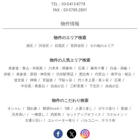
TEL：03-5413-8778
FAX：03-5785-2801
物件情報
物件のエリア検索
港区
渋谷区
目黒区
世田谷区
その他のエリア
物件の人気エリア検索
表参道・青山・外苑前
六本木・西麻布
広尾
麻布十番
白金・高輪
赤坂
表参道・原宿・神宮前
渋谷駅周辺
恵比寿
代官山
南平台・桜丘
道玄坂
神南
宮益坂
千駄ヶ谷
代々木上原・富ヶ谷
広尾
中目黒・青葉台
自由が丘
三軒茶屋
下北沢
自由が丘
物件のこだわり検索
オシャレ
隠れ家
眺望Good
1階
人通り多し
ガラス張り
新築
天井高い
一棟貨し
内装有
セットアップオフィス
スケルトン
大通り沿い
エレベーター有り
バルコニー、テラス有