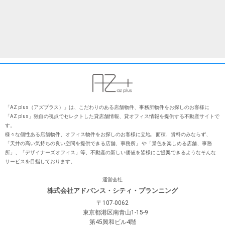
「AZ plus（アズプラス）」は、こだわりのある店舗物件、事務所物件をお探しのお客様に
「AZ plus」独⾃の視点でセレクトした貸店舗情報、貸オフィス情報を提供する不動産サイトで
す。
様々な個性ある店舗物件、オフィス物件をお探しのお客様に⽴地、⾯積、賃料のみならず、
「天井の⾼い気持ちの良い空間を提供できる店舗、事務所」 や「景⾊を楽しめる店舗、事務
所」、「デザイナーズオフィス」等、不動産の新しい価値を皆様にご提案できるようなそんな
サービスを⽬指しております。
運営会社
株式会社アドバンス・シティ・プランニング
〒107-0062
東京都港区南青山1-15-9
第45興和ビル4階