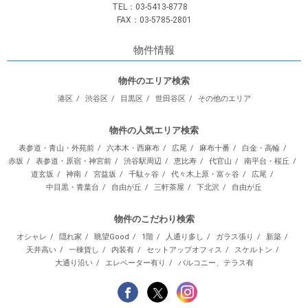
TEL：03-5413-8778
FAX：03-5785-2801
物件情報
物件のエリア検索
港区
渋谷区
目黒区
世田谷区
その他のエリア
物件の人気エリア検索
表参道・青山・外苑前
六本木・西麻布
広尾
麻布十番
白金・高輪
赤坂
表参道・原宿・神宮前
渋谷駅周辺
恵比寿
代官山
南平台・桜丘
道玄坂
神南
宮益坂
千駄ヶ谷
代々木上原・富ヶ谷
広尾
中目黒・青葉台
自由が丘
三軒茶屋
下北沢
自由が丘
物件のこだわり検索
オシャレ
隠れ家
眺望Good
1階
人通り多し
ガラス張り
新築
天井高い
一棟貨し
内装有
セットアップオフィス
スケルトン
大通り沿い
エレベーター有り
バルコニー、テラス有