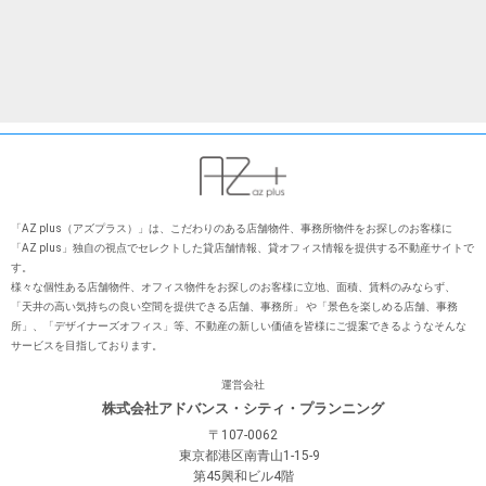
「AZ plus（アズプラス）」は、こだわりのある店舗物件、事務所物件をお探しのお客様に
「AZ plus」独⾃の視点でセレクトした貸店舗情報、貸オフィス情報を提供する不動産サイトで
す。
様々な個性ある店舗物件、オフィス物件をお探しのお客様に⽴地、⾯積、賃料のみならず、
「天井の⾼い気持ちの良い空間を提供できる店舗、事務所」 や「景⾊を楽しめる店舗、事務
所」、「デザイナーズオフィス」等、不動産の新しい価値を皆様にご提案できるようなそんな
サービスを⽬指しております。
運営会社
株式会社アドバンス・シティ・プランニング
〒107-0062
東京都港区南青山1-15-9
第45興和ビル4階