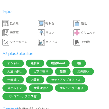
Type
飲食店
軽飲食
物販
美容室
サロン
クリニック
ショールーム
オフィス
その他
AZ plus Selection
オシャレ
隠れ家
眺望Good
1階
人通り多し
ガラス張り
新築
天井高い
一棟貨し
内装有
セットアップオフィス
スケルトン
大通り沿い
エレベーター有り
バルコニー、テラス有
Contact