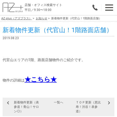
店舗・オフィス検索サイト
平日／9:30〜18:00
AZ plus（アズプラス）
お知らせ
新着物件更新（代官山！1階路面店舗）
物件総合検索
新着物件更新（代官山！1階路面店舗）
エリアで探す
2019.08.23
業種で探す
広さで探す
代官山エリアの1階、路面店舗物件のご紹介です。
賃料から探す
★こちら★
こだわりで探す
物件の詳細は
店舗・オフィス物件を探す
テナントビルオーナー様へ
新着物件更新（表
一覧へ
ＴＯＰ更新（恵比
参道！青山！サロ
寿！渋谷！表参
ン◎）
道）
店舗・オフィスの内装会社を探す