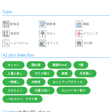
Type
飲食店
軽飲食
物販
美容室
サロン
クリニック
ショールーム
オフィス
その他
AZ plus Selection
オシャレ
隠れ家
眺望Good
1階
人通り多し
ガラス張り
新築
天井高い
一棟貨し
内装有
セットアップオフィス
スケルトン
大通り沿い
エレベーター有り
バルコニー、テラス有
Contact