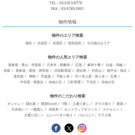
TEL：03-5413-8778
FAX：03-5785-2801
物件情報
物件のエリア検索
港区
渋谷区
目黒区
世田谷区
その他のエリア
物件の人気エリア検索
表参道・青山・外苑前
六本木・西麻布
広尾
麻布十番
白金・高輪
赤坂
表参道・原宿・神宮前
渋谷駅周辺
恵比寿
代官山
南平台・桜丘
道玄坂
神南
宮益坂
千駄ヶ谷
代々木上原・富ヶ谷
広尾
中目黒・青葉台
自由が丘
三軒茶屋
下北沢
自由が丘
物件のこだわり検索
オシャレ
隠れ家
眺望Good
1階
人通り多し
ガラス張り
新築
天井高い
一棟貨し
内装有
セットアップオフィス
スケルトン
大通り沿い
エレベーター有り
バルコニー、テラス有