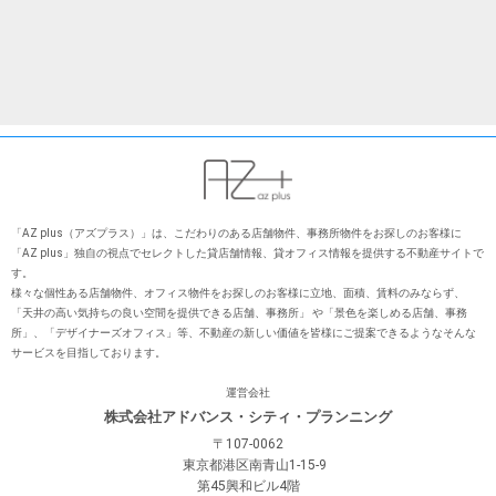
「AZ plus（アズプラス）」は、こだわりのある店舗物件、事務所物件をお探しのお客様に
「AZ plus」独⾃の視点でセレクトした貸店舗情報、貸オフィス情報を提供する不動産サイトで
す。
様々な個性ある店舗物件、オフィス物件をお探しのお客様に⽴地、⾯積、賃料のみならず、
「天井の⾼い気持ちの良い空間を提供できる店舗、事務所」 や「景⾊を楽しめる店舗、事務
所」、「デザイナーズオフィス」等、不動産の新しい価値を皆様にご提案できるようなそんな
サービスを⽬指しております。
運営会社
株式会社アドバンス・シティ・プランニング
〒107-0062
東京都港区南青山1-15-9
第45興和ビル4階