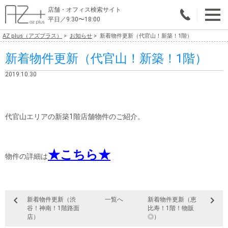
店舗・オフィス検索サイト
平日／9:30〜18:00
AZ plus（アズプラス）
お知らせ
新着物件更新（代官山！新築！1階）
物件総合検索
新着物件更新（代官山！新築！1階）
エリアで探す
2019.10.30
業種で探す
広さで探す
代官山エリアの新築1階店舗物件のご紹介。
賃料から探す
★こちら★
こだわりで探す
物件の詳細は
店舗・オフィス物件を探す
テナントビルオーナー様へ
新着物件更新（渋
一覧へ
新着物件更新（恵
谷！神南！1階路面
比寿！1階！物販
店）
◎）
店舗・オフィスの内装会社を探す