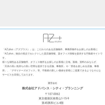
「AZ plus（アズプラス）」は、こだわりのある店舗物件、事務所物件をお探しのお客様に
「AZ plus」独⾃の視点でセレクトした貸店舗情報、貸オフィス情報を提供する不動産サイトで
す。
様々な個性ある店舗物件、オフィス物件をお探しのお客様に⽴地、⾯積、賃料のみならず、
「天井の⾼い気持ちの良い空間を提供できる店舗、事務所」 や「景⾊を楽しめる店舗、事務
所」、「デザイナーズオフィス」等、不動産の新しい価値を皆様にご提案できるようなそんな
サービスを⽬指しております。
運営会社
株式会社アドバンス・シティ・プランニング
〒107-0062
東京都港区南青山1-15-9
第45興和ビル4階