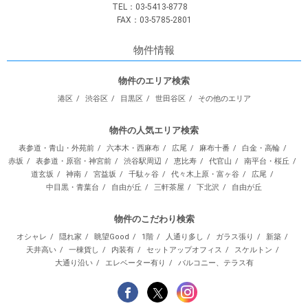
TEL：03-5413-8778
FAX：03-5785-2801
物件情報
物件のエリア検索
港区
渋谷区
目黒区
世田谷区
その他のエリア
物件の人気エリア検索
表参道・青山・外苑前
六本木・西麻布
広尾
麻布十番
白金・高輪
赤坂
表参道・原宿・神宮前
渋谷駅周辺
恵比寿
代官山
南平台・桜丘
道玄坂
神南
宮益坂
千駄ヶ谷
代々木上原・富ヶ谷
広尾
中目黒・青葉台
自由が丘
三軒茶屋
下北沢
自由が丘
物件のこだわり検索
オシャレ
隠れ家
眺望Good
1階
人通り多し
ガラス張り
新築
天井高い
一棟貨し
内装有
セットアップオフィス
スケルトン
大通り沿い
エレベーター有り
バルコニー、テラス有