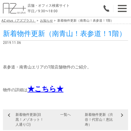
店舗・オフィス検索サイト
平日／9:30〜18:00
AZ plus（アズプラス）
お知らせ
新着物件更新（南青山！表参道！1階）
物件総合検索
新着物件更新（南青山！表参道！1階）
エリアで探す
2019.11.06
業種で探す
広さで探す
表参道・南青山エリアの1階店舗物件のご紹介。
賃料から探す
★こちら★
こだわりで探す
物件の詳細は
店舗・オフィス物件を探す
テナントビルオーナー様へ
新着物件更新(目
一覧へ
新着物件更新（渋
黒！メゾネット！
谷！代官山！恵比
人通り◎)
寿）
店舗・オフィスの内装会社を探す