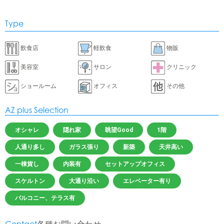
Type
飲食店
軽飲食
物販
美容室
サロン
クリニック
ショールーム
オフィス
その他
AZ plus Selection
オシャレ
隠れ家
眺望Good
1階
人通り多し
ガラス張り
新築
天井高い
一棟貨し
内装有
セットアップオフィス
スケルトン
大通り沿い
エレベーター有り
バルコニー、テラス有
Contact