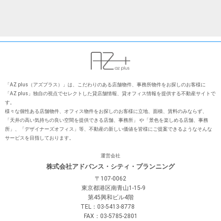
「AZ plus（アズプラス）」は、こだわりのある店舗物件、事務所物件をお探しのお客様に
「AZ plus」独⾃の視点でセレクトした貸店舗情報、貸オフィス情報を提供する不動産サイトで
す。
様々な個性ある店舗物件、オフィス物件をお探しのお客様に⽴地、⾯積、賃料のみならず、
「天井の⾼い気持ちの良い空間を提供できる店舗、事務所」 や「景⾊を楽しめる店舗、事務
所」、「デザイナーズオフィス」等、不動産の新しい価値を皆様にご提案できるようなそんな
サービスを⽬指しております。
運営会社
株式会社アドバンス・シティ・プランニング
〒107-0062
東京都港区南青山1-15-9
第45興和ビル4階
TEL：03-5413-8778
FAX：03-5785-2801