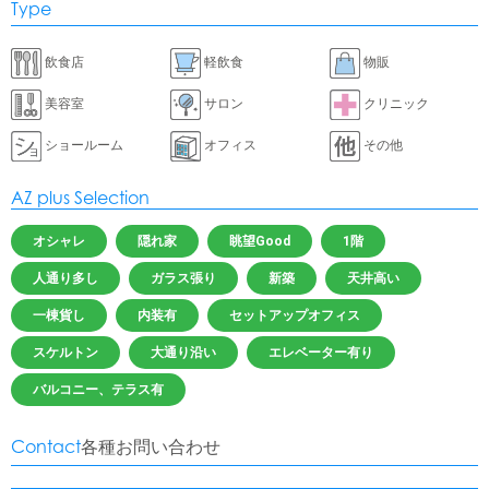
Type
飲食店
軽飲食
物販
美容室
サロン
クリニック
ショールーム
オフィス
その他
AZ plus Selection
オシャレ
隠れ家
眺望Good
1階
人通り多し
ガラス張り
新築
天井高い
一棟貨し
内装有
セットアップオフィス
スケルトン
大通り沿い
エレベーター有り
バルコニー、テラス有
Contact
各種お問い合わせ