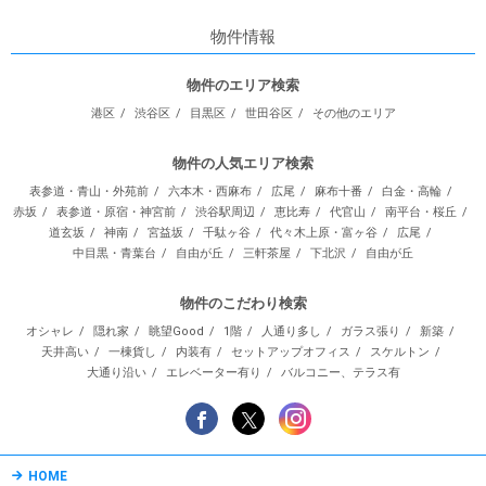
物件情報
物件のエリア検索
港区
渋谷区
目黒区
世田谷区
その他のエリア
物件の人気エリア検索
表参道・青山・外苑前
六本木・西麻布
広尾
麻布十番
白金・高輪
赤坂
表参道・原宿・神宮前
渋谷駅周辺
恵比寿
代官山
南平台・桜丘
道玄坂
神南
宮益坂
千駄ヶ谷
代々木上原・富ヶ谷
広尾
中目黒・青葉台
自由が丘
三軒茶屋
下北沢
自由が丘
物件のこだわり検索
オシャレ
隠れ家
眺望Good
1階
人通り多し
ガラス張り
新築
天井高い
一棟貨し
内装有
セットアップオフィス
スケルトン
大通り沿い
エレベーター有り
バルコニー、テラス有
HOME