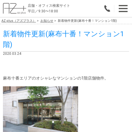
店舗・オフィス検索サイト
平日／9:30〜18:00
AZ plus（アズプラス）
お知らせ
新着物件更新(麻布十番！マンション1階)
物件総合検索
新着物件更新(麻布十番！マンション1
エリアで探す
階)
業種で探す
2020.03.24
広さで探す
賃料から探す
麻布十番エリアのオシャレなマンションの1階店舗物件。
こだわりで探す
店舗・オフィス物件を探す
テナントビルオーナー様へ
店舗・オフィスの内装会社を探す