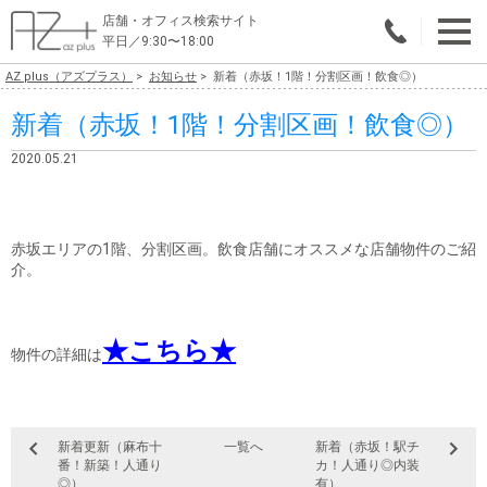
店舗・オフィス検索サイト
平日／9:30〜18:00
AZ plus（アズプラス）
お知らせ
新着（赤坂！1階！分割区画！飲食◎）
物件総合検索
新着（赤坂！1階！分割区画！飲食◎）
エリアで探す
2020.05.21
業種で探す
広さで探す
赤坂エリアの1階、分割区画。飲食店舗にオススメな店舗物件のご紹
介。
賃料から探す
こだわりで探す
★こちら★
物件の詳細は
店舗・オフィス物件を探す
テナントビルオーナー様へ
新着更新（麻布十
一覧へ
新着（赤坂！駅チ
店舗・オフィスの内装会社を探す
番！新築！人通り
カ！人通り◎内装
◎）
有）