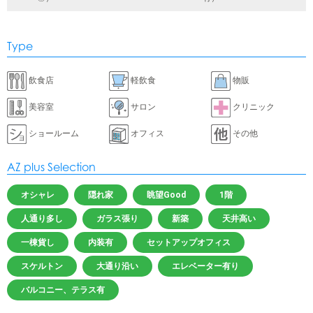
Type
飲食店
軽飲食
物販
美容室
サロン
クリニック
ショールーム
オフィス
その他
AZ plus Selection
オシャレ
隠れ家
眺望Good
1階
人通り多し
ガラス張り
新築
天井高い
一棟貨し
内装有
セットアップオフィス
スケルトン
大通り沿い
エレベーター有り
バルコニー、テラス有