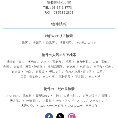
第45興和ビル4階
TEL：03-5413-8778
FAX：03-5785-2801
物件情報
物件のエリア検索
港区
渋谷区
目黒区
世田谷区
その他のエリア
物件の人気エリア検索
表参道・青山・外苑前
六本木・西麻布
広尾
麻布十番
白金・高輪
赤坂
表参道・原宿・神宮前
渋谷駅周辺
恵比寿
代官山
南平台・桜丘
道玄坂
神南
宮益坂
千駄ヶ谷
代々木上原・富ヶ谷
広尾
中目黒・青葉台
自由が丘
三軒茶屋
下北沢
自由が丘
物件のこだわり検索
オシャレ
隠れ家
眺望Good
1階
人通り多し
ガラス張り
新築
天井高い
一棟貨し
内装有
セットアップオフィス
スケルトン
大通り沿い
エレベーター有り
バルコニー、テラス有