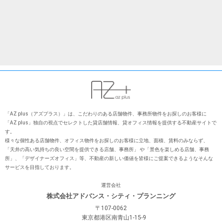
「AZ plus（アズプラス）」は、こだわりのある店舗物件、事務所物件をお探しのお客様に
「AZ plus」独⾃の視点でセレクトした貸店舗情報、貸オフィス情報を提供する不動産サイトで
す。
様々な個性ある店舗物件、オフィス物件をお探しのお客様に⽴地、⾯積、賃料のみならず、
「天井の⾼い気持ちの良い空間を提供できる店舗、事務所」 や「景⾊を楽しめる店舗、事務
所」、「デザイナーズオフィス」等、不動産の新しい価値を皆様にご提案できるようなそんな
サービスを⽬指しております。
運営会社
株式会社アドバンス・シティ・プランニング
〒107-0062
東京都港区南青山1-15-9