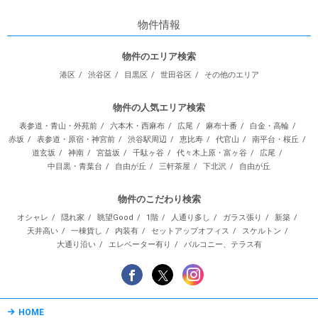
物件情報
物件のエリア検索
港区
渋谷区
目黒区
世田谷区
その他のエリア
物件の人気エリア検索
表参道・青山・外苑前
六本木・西麻布
広尾
麻布十番
白金・高輪
赤坂
表参道・原宿・神宮前
渋谷駅周辺
恵比寿
代官山
南平台・桜丘
道玄坂
神南
宮益坂
千駄ヶ谷
代々木上原・富ヶ谷
広尾
中目黒・青葉台
自由が丘
三軒茶屋
下北沢
自由が丘
物件のこだわり検索
オシャレ
隠れ家
眺望Good
1階
人通り多し
ガラス張り
新築
天井高い
一棟貨し
内装有
セットアップオフィス
スケルトン
大通り沿い
エレベーター有り
バルコニー、テラス有
HOME