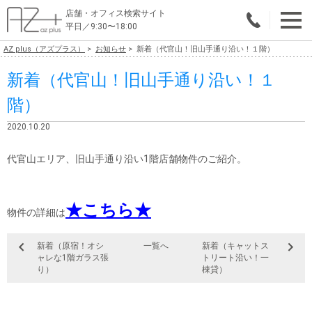
店舗・オフィス検索サイト
平日／9:30〜18:00
AZ plus（アズプラス）
お知らせ
新着（代官山！旧山手通り沿い！１階）
物件総合検索
新着（代官山！旧山手通り沿い！１
エリアで探す
階）
業種で探す
2020.10.20
広さで探す
代官山エリア、旧山手通り沿い1階店舗物件のご紹介。
賃料から探す
★こちら★
こだわりで探す
物件の詳細は
店舗・オフィス物件を探す
新着（原宿！オシ
一覧へ
新着（キャットス
ャレな1階ガラス張
トリート沿い！一
テナントビルオーナー様へ
り）
棟貸）
店舗・オフィスの内装会社を探す