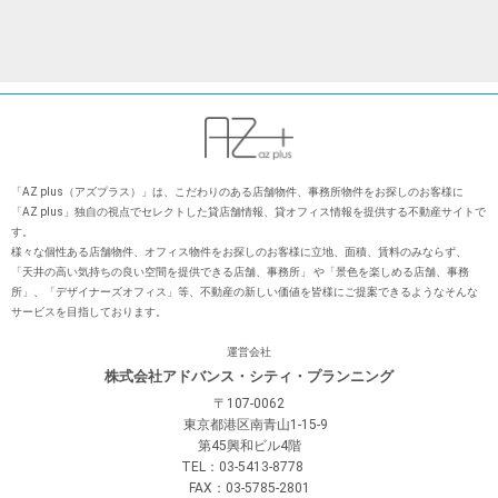
「AZ plus（アズプラス）」は、こだわりのある店舗物件、事務所物件をお探しのお客様に
「AZ plus」独⾃の視点でセレクトした貸店舗情報、貸オフィス情報を提供する不動産サイトで
す。
様々な個性ある店舗物件、オフィス物件をお探しのお客様に⽴地、⾯積、賃料のみならず、
「天井の⾼い気持ちの良い空間を提供できる店舗、事務所」 や「景⾊を楽しめる店舗、事務
所」、「デザイナーズオフィス」等、不動産の新しい価値を皆様にご提案できるようなそんな
サービスを⽬指しております。
運営会社
株式会社アドバンス・シティ・プランニング
〒107-0062
東京都港区南青山1-15-9
第45興和ビル4階
TEL：03-5413-8778
FAX：03-5785-2801