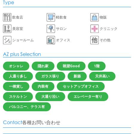
Type
飲食店
軽飲食
物販
美容室
サロン
クリニック
ショールーム
オフィス
その他
AZ plus Selection
オシャレ
隠れ家
眺望Good
1階
人通り多し
ガラス張り
新築
天井高い
一棟貨し
内装有
セットアップオフィス
スケルトン
大通り沿い
エレベーター有り
バルコニー、テラス有
Contact
各種お問い合わせ