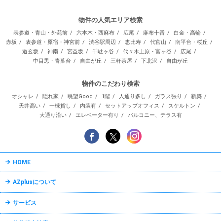
物件の人気エリア検索
表参道・青山・外苑前
六本木・西麻布
広尾
麻布十番
白金・高輪
赤坂
表参道・原宿・神宮前
渋谷駅周辺
恵比寿
代官山
南平台・桜丘
道玄坂
神南
宮益坂
千駄ヶ谷
代々木上原・富ヶ谷
広尾
中目黒・青葉台
自由が丘
三軒茶屋
下北沢
自由が丘
物件のこだわり検索
オシャレ
隠れ家
眺望Good
1階
人通り多し
ガラス張り
新築
天井高い
一棟貨し
内装有
セットアップオフィス
スケルトン
大通り沿い
エレベーター有り
バルコニー、テラス有
HOME
AZplusについて
サービス