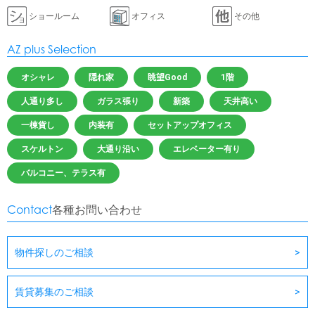
ショールーム
オフィス
その他
AZ plus Selection
オシャレ
隠れ家
眺望Good
1階
人通り多し
ガラス張り
新築
天井高い
一棟貨し
内装有
セットアップオフィス
スケルトン
大通り沿い
エレベーター有り
バルコニー、テラス有
Contact
各種お問い合わせ
物件探しのご相談
賃貸募集のご相談