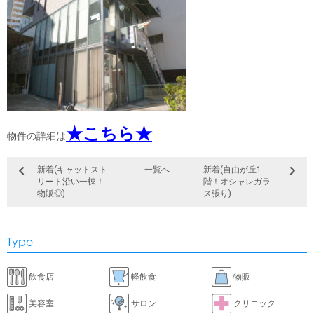
★こちら★
物件の詳細は
新着(キャットスト
一覧へ
新着(自由が丘1
リート沿い一棟！
階！オシャレガラ
物販◎)
ス張り)
Type
飲食店
軽飲食
物販
美容室
サロン
クリニック