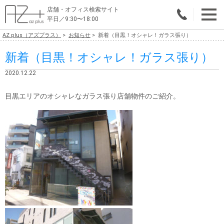
店舗・オフィス検索サイト
平日／9:30〜18:00
AZ plus（アズプラス）
お知らせ
新着（目黒！オシャレ！ガラス張り）
物件総合検索
新着（目黒！オシャレ！ガラス張り）
エリアで探す
2020.12.22
業種で探す
目黒エリアのオシャレなガラス張り店舗物件のご紹介。
広さで探す
賃料から探す
こだわりで探す
店舗・オフィス物件を探す
テナントビルオーナー様へ
店舗・オフィスの内装会社を探す