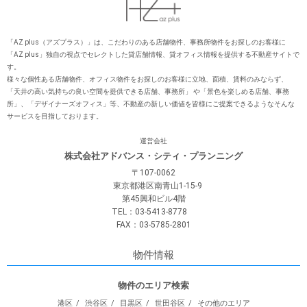
「AZ plus（アズプラス）」は、こだわりのある店舗物件、事務所物件をお探しのお客様に
「AZ plus」独⾃の視点でセレクトした貸店舗情報、貸オフィス情報を提供する不動産サイトで
す。
様々な個性ある店舗物件、オフィス物件をお探しのお客様に⽴地、⾯積、賃料のみならず、
「天井の⾼い気持ちの良い空間を提供できる店舗、事務所」 や「景⾊を楽しめる店舗、事務
所」、「デザイナーズオフィス」等、不動産の新しい価値を皆様にご提案できるようなそんな
サービスを⽬指しております。
運営会社
株式会社アドバンス・シティ・プランニング
〒107-0062
東京都港区南青山1-15-9
第45興和ビル4階
TEL：03-5413-8778
FAX：03-5785-2801
物件情報
物件のエリア検索
港区
渋谷区
目黒区
世田谷区
その他のエリア