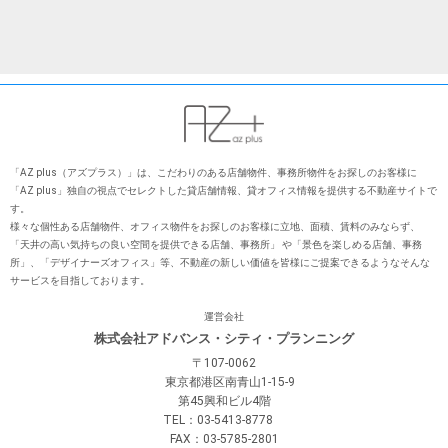
「AZ plus（アズプラス）」は、こだわりのある店舗物件、事務所物件をお探しのお客様に
「AZ plus」独⾃の視点でセレクトした貸店舗情報、貸オフィス情報を提供する不動産サイトで
す。
様々な個性ある店舗物件、オフィス物件をお探しのお客様に⽴地、⾯積、賃料のみならず、
「天井の⾼い気持ちの良い空間を提供できる店舗、事務所」 や「景⾊を楽しめる店舗、事務
所」、「デザイナーズオフィス」等、不動産の新しい価値を皆様にご提案できるようなそんな
サービスを⽬指しております。
運営会社
株式会社アドバンス・シティ・プランニング
〒107-0062
東京都港区南青山1-15-9
第45興和ビル4階
TEL：03-5413-8778
FAX：03-5785-2801