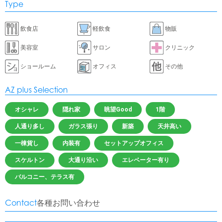
Type
飲食店
軽飲食
物販
美容室
サロン
クリニック
ショールーム
オフィス
その他
AZ plus Selection
オシャレ
隠れ家
眺望Good
1階
人通り多し
ガラス張り
新築
天井高い
一棟貨し
内装有
セットアップオフィス
スケルトン
大通り沿い
エレベーター有り
バルコニー、テラス有
Contact
各種お問い合わせ