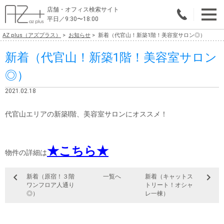
店舗・オフィス検索サイト
平日／9:30〜18:00
AZ plus（アズプラス）
お知らせ
新着（代官山！新築1階！美容室サロン◎）
物件総合検索
新着（代官山！新築1階！美容室サロン
エリアで探す
◎）
業種で探す
2021.02.18
広さで探す
代官山エリアの新築Ⅰ階、美容室サロンにオススメ！
賃料から探す
★こちら★
こだわりで探す
物件の詳細は
店舗・オフィス物件を探す
新着（原宿！３階
一覧へ
新着（キャットス
ワンフロア人通り
トリート！オシャ
テナントビルオーナー様へ
◎）
レ一棟）
店舗・オフィスの内装会社を探す