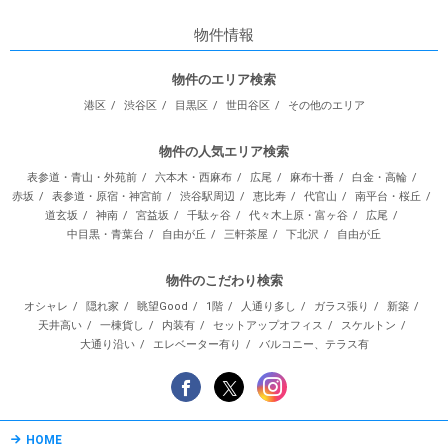
物件情報
物件のエリア検索
港区
渋谷区
目黒区
世田谷区
その他のエリア
物件の人気エリア検索
表参道・青山・外苑前
六本木・西麻布
広尾
麻布十番
白金・高輪
赤坂
表参道・原宿・神宮前
渋谷駅周辺
恵比寿
代官山
南平台・桜丘
道玄坂
神南
宮益坂
千駄ヶ谷
代々木上原・富ヶ谷
広尾
中目黒・青葉台
自由が丘
三軒茶屋
下北沢
自由が丘
物件のこだわり検索
オシャレ
隠れ家
眺望Good
1階
人通り多し
ガラス張り
新築
天井高い
一棟貨し
内装有
セットアップオフィス
スケルトン
大通り沿い
エレベーター有り
バルコニー、テラス有
HOME