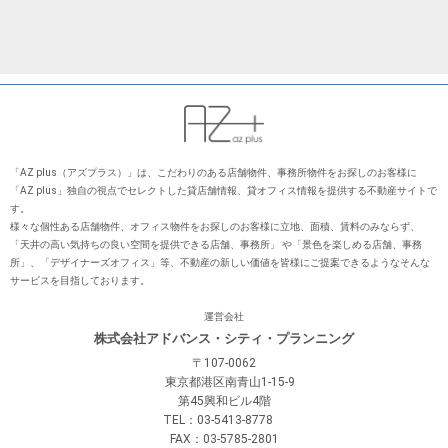
「AZ plus（アズプラス）」は、こだわりのある店舗物件、事務所物件をお探しのお客様に
「AZ plus」独⾃の視点でセレクトした貸店舗情報、貸オフィス情報を提供する不動産サイトで
す。
様々な個性ある店舗物件、オフィス物件をお探しのお客様に⽴地、⾯積、賃料のみならず、
「天井の⾼い気持ちの良い空間を提供できる店舗、事務所」 や「景⾊を楽しめる店舗、事務
所」、「デザイナーズオフィス」等、不動産の新しい価値を皆様にご提案できるようなそんな
サービスを⽬指しております。
運営会社
株式会社アドバンス・シティ・プランニング
〒107-0062
東京都港区南青山1-15-9
第45興和ビル4階
TEL：03-5413-8778
FAX：03-5785-2801