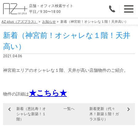
店舗・オフィス検索サイト
平日／9:30〜18:00
AZ plus（アズプラス）
お知らせ
新着（神宮前！オシャレな１階！天井高い）
物件総合検索
新着（神宮前！オシャレな１階！天井
エリアで探す
高い）
業種で探す
2021.04.06
広さで探す
神宮前エリアのオシャレな１階、天井が高い店舗物件のご紹介。
賃料から探す
★こちら★
こだわりで探す
物件の詳細は
店舗・オフィス物件を探す
新着（恵比寿！オ
一覧へ
新着更新（代々
シャレな新築！１
木！新築１階！ガ
テナントビルオーナー様へ
階）
ラス張り）
店舗・オフィスの内装会社を探す