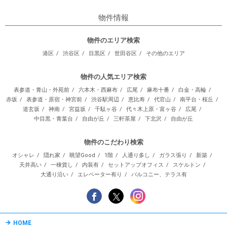
物件情報
物件のエリア検索
港区
渋谷区
目黒区
世田谷区
その他のエリア
物件の人気エリア検索
表参道・青山・外苑前
六本木・西麻布
広尾
麻布十番
白金・高輪
赤坂
表参道・原宿・神宮前
渋谷駅周辺
恵比寿
代官山
南平台・桜丘
道玄坂
神南
宮益坂
千駄ヶ谷
代々木上原・富ヶ谷
広尾
中目黒・青葉台
自由が丘
三軒茶屋
下北沢
自由が丘
物件のこだわり検索
オシャレ
隠れ家
眺望Good
1階
人通り多し
ガラス張り
新築
天井高い
一棟貨し
内装有
セットアップオフィス
スケルトン
大通り沿い
エレベーター有り
バルコニー、テラス有
HOME