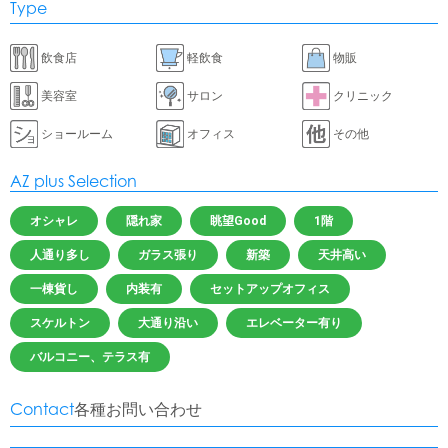
Type
飲食店
軽飲食
物販
美容室
サロン
クリニック
ショールーム
オフィス
その他
AZ plus Selection
オシャレ
隠れ家
眺望Good
1階
人通り多し
ガラス張り
新築
天井高い
一棟貨し
内装有
セットアップオフィス
スケルトン
大通り沿い
エレベーター有り
バルコニー、テラス有
Contact
各種お問い合わせ