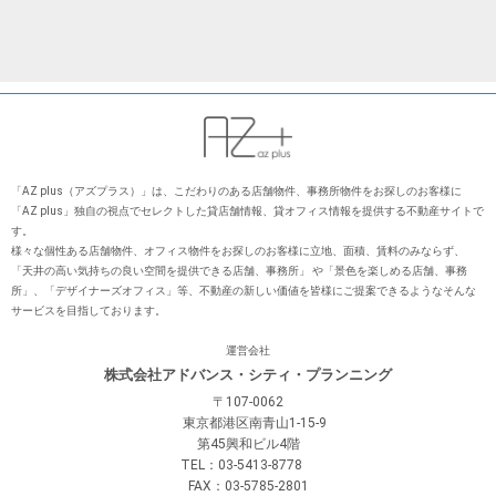
「AZ plus（アズプラス）」は、こだわりのある店舗物件、事務所物件をお探しのお客様に
「AZ plus」独⾃の視点でセレクトした貸店舗情報、貸オフィス情報を提供する不動産サイトで
す。
様々な個性ある店舗物件、オフィス物件をお探しのお客様に⽴地、⾯積、賃料のみならず、
「天井の⾼い気持ちの良い空間を提供できる店舗、事務所」 や「景⾊を楽しめる店舗、事務
所」、「デザイナーズオフィス」等、不動産の新しい価値を皆様にご提案できるようなそんな
サービスを⽬指しております。
運営会社
株式会社アドバンス・シティ・プランニング
〒107-0062
東京都港区南青山1-15-9
第45興和ビル4階
TEL：03-5413-8778
FAX：03-5785-2801