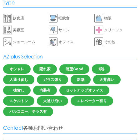
Type
飲食店
軽飲食
物販
美容室
サロン
クリニック
ショールーム
オフィス
その他
AZ plus Selection
オシャレ
隠れ家
眺望Good
1階
人通り多し
ガラス張り
新築
天井高い
一棟貨し
内装有
セットアップオフィス
スケルトン
大通り沿い
エレベーター有り
バルコニー、テラス有
Contact
各種お問い合わせ