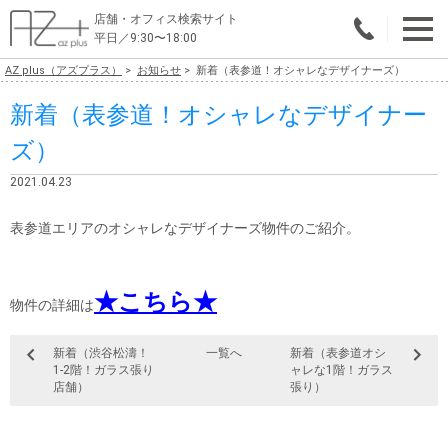
店舗・オフィス検索サイト
平日／9:30〜18:00
AZ plus（アズプラス）
お知らせ
新着（表参道！オシャレなデザイナーズ）
物件総合検索
新着（表参道！オシャレなデザイナー
エリアで探す
ズ）
業種で探す
2021.04.23
広さで探す
表参道エリアのオシャレなデザイナーズ物件のご紹介。
賃料から探す
★こちら★
こだわりで探す
物件の詳細は
店舗・オフィス物件を探す
新着（渋谷松濤！
一覧へ
新着（表参道オシ
1-2階！ガラス張り
ャレな1階！ガラス
テナントビルオーナー様へ
店舗）
張り）
店舗・オフィスの内装会社を探す