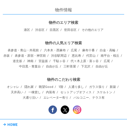
物件情報
物件のエリア検索
港区
渋谷区
目黒区
世田谷区
その他のエリア
物件の人気エリア検索
表参道・青山・外苑前
六本木・西麻布
広尾
麻布十番
白金・高輪
赤坂
表参道・原宿・神宮前
渋谷駅周辺
恵比寿
代官山
南平台・桜丘
道玄坂
神南
宮益坂
千駄ヶ谷
代々木上原・富ヶ谷
広尾
中目黒・青葉台
自由が丘
三軒茶屋
下北沢
自由が丘
物件のこだわり検索
オシャレ
隠れ家
眺望Good
1階
人通り多し
ガラス張り
新築
天井高い
一棟貨し
内装有
セットアップオフィス
スケルトン
大通り沿い
エレベーター有り
バルコニー、テラス有
HOME