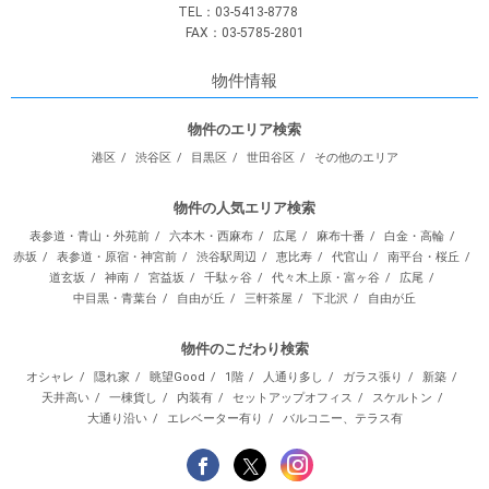
TEL：03-5413-8778
FAX：03-5785-2801
物件情報
物件のエリア検索
港区
渋谷区
目黒区
世田谷区
その他のエリア
物件の人気エリア検索
表参道・青山・外苑前
六本木・西麻布
広尾
麻布十番
白金・高輪
赤坂
表参道・原宿・神宮前
渋谷駅周辺
恵比寿
代官山
南平台・桜丘
道玄坂
神南
宮益坂
千駄ヶ谷
代々木上原・富ヶ谷
広尾
中目黒・青葉台
自由が丘
三軒茶屋
下北沢
自由が丘
物件のこだわり検索
オシャレ
隠れ家
眺望Good
1階
人通り多し
ガラス張り
新築
天井高い
一棟貨し
内装有
セットアップオフィス
スケルトン
大通り沿い
エレベーター有り
バルコニー、テラス有