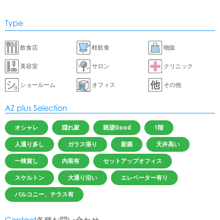
Type
飲食店
軽飲食
物販
美容室
サロン
クリニック
ショールーム
オフィス
その他
AZ plus Selection
オシャレ
隠れ家
眺望Good
1階
人通り多し
ガラス張り
新築
天井高い
一棟貨し
内装有
セットアップオフィス
スケルトン
大通り沿い
エレベーター有り
バルコニー、テラス有