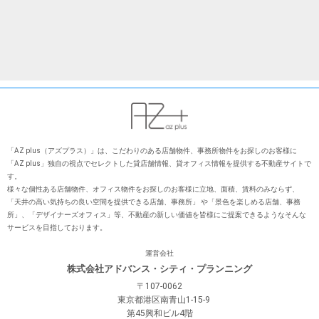
「AZ plus（アズプラス）」は、こだわりのある店舗物件、事務所物件をお探しのお客様に
「AZ plus」独⾃の視点でセレクトした貸店舗情報、貸オフィス情報を提供する不動産サイトで
す。
様々な個性ある店舗物件、オフィス物件をお探しのお客様に⽴地、⾯積、賃料のみならず、
「天井の⾼い気持ちの良い空間を提供できる店舗、事務所」 や「景⾊を楽しめる店舗、事務
所」、「デザイナーズオフィス」等、不動産の新しい価値を皆様にご提案できるようなそんな
サービスを⽬指しております。
運営会社
株式会社アドバンス・シティ・プランニング
〒107-0062
東京都港区南青山1-15-9
第45興和ビル4階