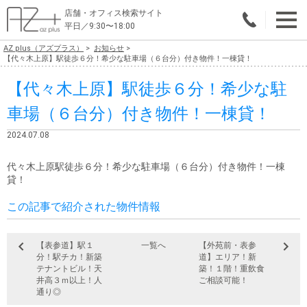
店舗・オフィス検索サイト
平日／9:30〜18:00
AZ plus（アズプラス）
お知らせ
物件総合検索
【代々木上原】駅徒歩６分！希少な駐車場（６台分）付き物件！一棟貸！
【代々木上原】駅徒歩６分！希少な駐
エリアで探す
車場（６台分）付き物件！一棟貸！
業種で探す
2024.07.08
広さで探す
代々木上原駅徒歩６分！希少な駐車場（６台分）付き物件！一棟
賃料から探す
貸！
この記事で紹介された物件情報
こだわりで探す
店舗・オフィス物件を探す
【表参道】駅１
一覧へ
【外苑前・表参
分！駅チカ！新築
道】エリア！新
テナントビルオーナー様へ
テナントビル！天
築！１階！重飲食
井高３ｍ以上！人
ご相談可能！
通り◎
店舗・オフィスの内装会社を探す