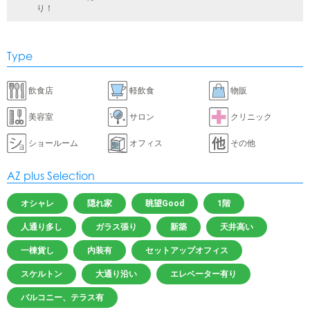
り！
Type
飲食店
軽飲食
物販
美容室
サロン
クリニック
ショールーム
オフィス
その他
AZ plus Selection
オシャレ
隠れ家
眺望Good
1階
人通り多し
ガラス張り
新築
天井高い
一棟貨し
内装有
セットアップオフィス
スケルトン
大通り沿い
エレベーター有り
バルコニー、テラス有