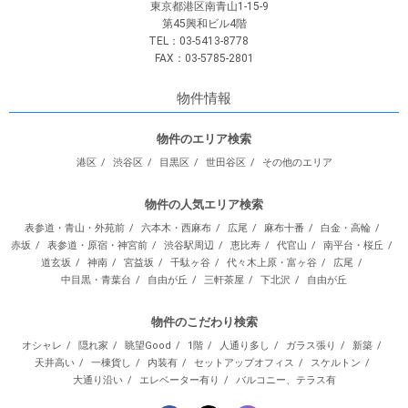
東京都港区南青山1-15-9
第45興和ビル4階
TEL：03-5413-8778
FAX：03-5785-2801
物件情報
物件のエリア検索
港区
渋谷区
目黒区
世田谷区
その他のエリア
物件の人気エリア検索
表参道・青山・外苑前
六本木・西麻布
広尾
麻布十番
白金・高輪
赤坂
表参道・原宿・神宮前
渋谷駅周辺
恵比寿
代官山
南平台・桜丘
道玄坂
神南
宮益坂
千駄ヶ谷
代々木上原・富ヶ谷
広尾
中目黒・青葉台
自由が丘
三軒茶屋
下北沢
自由が丘
物件のこだわり検索
オシャレ
隠れ家
眺望Good
1階
人通り多し
ガラス張り
新築
天井高い
一棟貨し
内装有
セットアップオフィス
スケルトン
大通り沿い
エレベーター有り
バルコニー、テラス有