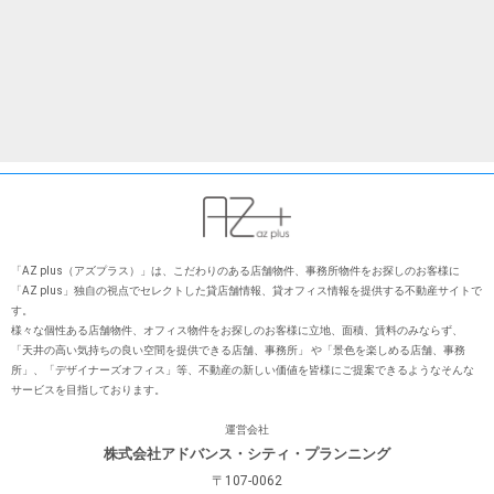
「AZ plus（アズプラス）」は、こだわりのある店舗物件、事務所物件をお探しのお客様に
「AZ plus」独⾃の視点でセレクトした貸店舗情報、貸オフィス情報を提供する不動産サイトで
す。
様々な個性ある店舗物件、オフィス物件をお探しのお客様に⽴地、⾯積、賃料のみならず、
「天井の⾼い気持ちの良い空間を提供できる店舗、事務所」 や「景⾊を楽しめる店舗、事務
所」、「デザイナーズオフィス」等、不動産の新しい価値を皆様にご提案できるようなそんな
サービスを⽬指しております。
運営会社
株式会社アドバンス・シティ・プランニング
〒107-0062