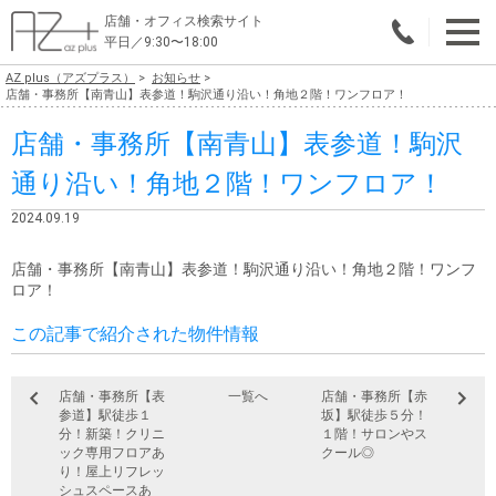
店舗・オフィス検索サイト
平日／9:30〜18:00
AZ plus（アズプラス）
お知らせ
物件総合検索
店舗・事務所【南青山】表参道！駒沢通り沿い！角地２階！ワンフロア！
店舗・事務所【南青山】表参道！駒沢
エリアで探す
通り沿い！角地２階！ワンフロア！
業種で探す
2024.09.19
広さで探す
店舗・事務所【南青山】表参道！駒沢通り沿い！角地２階！ワンフ
賃料から探す
ロア！
この記事で紹介された物件情報
こだわりで探す
店舗・オフィス物件を探す
店舗・事務所【表
一覧へ
店舗・事務所【赤
参道】駅徒歩１
坂】駅徒歩５分！
テナントビルオーナー様へ
分！新築！クリニ
１階！サロンやス
ック専用フロアあ
クール◎
り！屋上リフレッ
店舗・オフィスの内装会社を探す
シュスペースあ