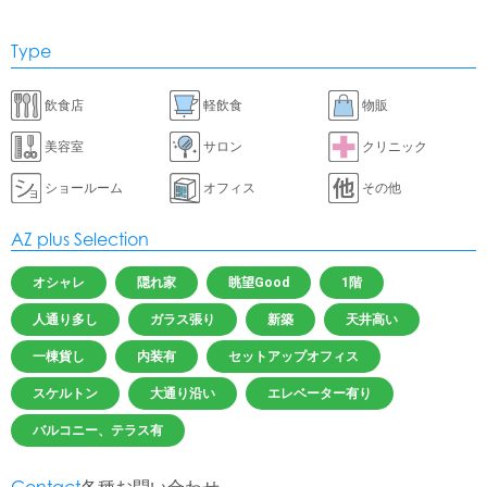
Type
飲食店
軽飲食
物販
美容室
サロン
クリニック
ショールーム
オフィス
その他
AZ plus Selection
オシャレ
隠れ家
眺望Good
1階
人通り多し
ガラス張り
新築
天井高い
一棟貨し
内装有
セットアップオフィス
スケルトン
大通り沿い
エレベーター有り
バルコニー、テラス有