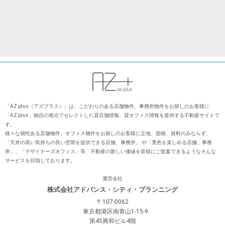
「AZ plus（アズプラス）」は、こだわりのある店舗物件、事務所物件をお探しのお客様に
「AZ plus」独⾃の視点でセレクトした貸店舗情報、貸オフィス情報を提供する不動産サイトで
す。
様々な個性ある店舗物件、オフィス物件をお探しのお客様に⽴地、⾯積、賃料のみならず、
「天井の⾼い気持ちの良い空間を提供できる店舗、事務所」 や「景⾊を楽しめる店舗、事務
所」、「デザイナーズオフィス」等、不動産の新しい価値を皆様にご提案できるようなそんな
サービスを⽬指しております。
運営会社
株式会社アドバンス・シティ・プランニング
〒107-0062
東京都港区南青山1-15-9
第45興和ビル4階