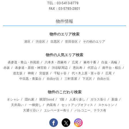
TEL：03-5413-8778
FAX：03-5785-2801
物件情報
物件のエリア検索
港区
渋谷区
目黒区
世田谷区
その他のエリア
物件の人気エリア検索
表参道・青山・外苑前
六本木・西麻布
広尾
麻布十番
白金・高輪
赤坂
表参道・原宿・神宮前
渋谷駅周辺
恵比寿
代官山
南平台・桜丘
道玄坂
神南
宮益坂
千駄ヶ谷
代々木上原・富ヶ谷
広尾
中目黒・青葉台
自由が丘
三軒茶屋
下北沢
自由が丘
物件のこだわり検索
オシャレ
隠れ家
眺望Good
1階
人通り多し
ガラス張り
新築
天井高い
一棟貨し
内装有
セットアップオフィス
スケルトン
大通り沿い
エレベーター有り
バルコニー、テラス有