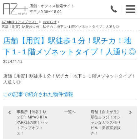
店舗・オフィス検索サイト
平日／9:30〜18:00
AZ plus（アズプラス）
お知らせ
物件総合検索
店舗【用賀】駅徒歩１分！駅チカ！地下１-１階メゾネットタイプ！人通り◎
店舗【用賀】駅徒歩１分！駅チカ！地
エリアで探す
下１-１階メゾネットタイプ！人通り◎
業種で探す
2024.11.12
広さで探す
店舗【用賀】駅徒歩１分！駅チカ！地下１-１階メゾネットタイプ！
賃料から探す
人通り◎
この記事で紹介された物件情報
こだわりで探す
店舗・オフィス物件を探す
事務所【渋谷】駅
一覧へ
店舗【自由が丘】
２分！MIYASHITA
駅徒歩６分！オシ
テナントビルオーナー様へ
PARK目の前！セッ
ャレなガラス張り
トアップオフィ
ビル！美容室居抜
ス！
き！
店舗・オフィスの内装会社を探す