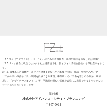
「AZ plus（アズプラス）」は、こだわりのある店舗物件、事務所物件をお探しのお客様に
「AZ plus」独⾃の視点でセレクトした貸店舗情報、貸オフィス情報を提供する不動産サイトで
す。
様々な個性ある店舗物件、オフィス物件をお探しのお客様に⽴地、⾯積、賃料のみならず、
「天井の⾼い気持ちの良い空間を提供できる店舗、事務所」 や「景⾊を楽しめる店舗、事務
所」、「デザイナーズオフィス」等、不動産の新しい価値を皆様にご提案できるようなそんな
サービスを⽬指しております。
運営会社
株式会社アドバンス・シティ・プランニング
〒107-0062