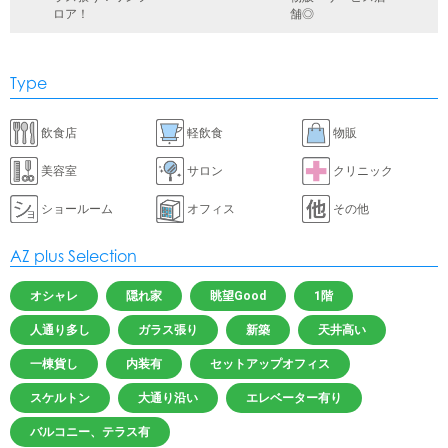
ロア！
舗◎
Type
飲食店
軽飲食
物販
美容室
サロン
クリニック
ショールーム
オフィス
その他
AZ plus Selection
オシャレ
隠れ家
眺望Good
1階
人通り多し
ガラス張り
新築
天井高い
一棟貨し
内装有
セットアップオフィス
スケルトン
大通り沿い
エレベーター有り
バルコニー、テラス有