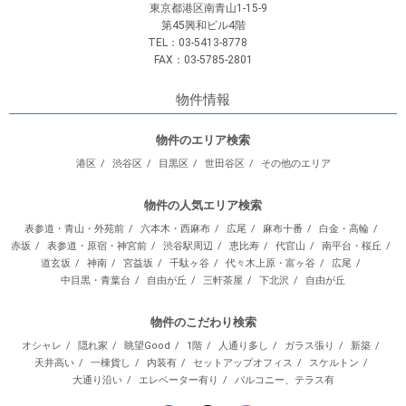
東京都港区南青山1-15-9
第45興和ビル4階
TEL：03-5413-8778
FAX：03-5785-2801
物件情報
物件のエリア検索
港区
渋谷区
目黒区
世田谷区
その他のエリア
物件の人気エリア検索
表参道・青山・外苑前
六本木・西麻布
広尾
麻布十番
白金・高輪
赤坂
表参道・原宿・神宮前
渋谷駅周辺
恵比寿
代官山
南平台・桜丘
道玄坂
神南
宮益坂
千駄ヶ谷
代々木上原・富ヶ谷
広尾
中目黒・青葉台
自由が丘
三軒茶屋
下北沢
自由が丘
物件のこだわり検索
オシャレ
隠れ家
眺望Good
1階
人通り多し
ガラス張り
新築
天井高い
一棟貨し
内装有
セットアップオフィス
スケルトン
大通り沿い
エレベーター有り
バルコニー、テラス有