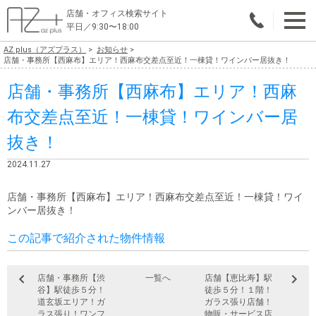
店舗・オフィス検索サイト
平日／9:30〜18:00
AZ plus（アズプラス）
お知らせ
物件総合検索
店舗・事務所【西麻布】エリア！西麻布交差点至近！一棟貸！ワインバー居抜き！
店舗・事務所【西麻布】エリア！西麻
エリアで探す
布交差点至近！一棟貸！ワインバー居
業種で探す
抜き！
広さで探す
2024.11.27
賃料から探す
店舗・事務所【西麻布】エリア！西麻布交差点至近！一棟貸！ワイ
ンバー居抜き！
こだわりで探す
この記事で紹介された物件情報
店舗・オフィス物件を探す
テナントビルオーナー様へ
店舗・事務所【渋
一覧へ
店舗【恵比寿】駅
谷】駅徒歩５分！
徒歩５分！１階！
店舗・オフィスの内装会社を探す
道玄坂エリア！ガ
ガラス張り店舗！
ラス張り！ワンフ
物販・サービス店