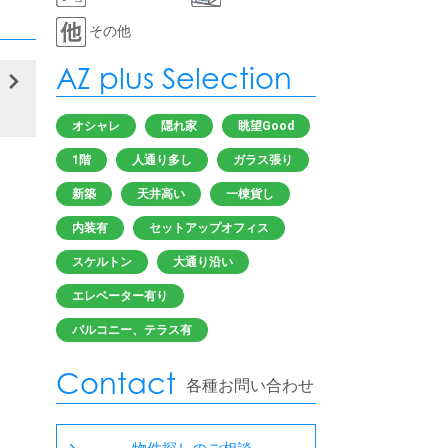
その他
AZ plus Selection
オシャレ
隠れ家
眺望Good
1階
人通り多し
ガラス張り
新築
天井高い
一棟貨し
内装有
セットアップオフィス
スケルトン
大通り沿い
エレベーター有り
バルコニー、テラス有
Contact
各種お問い合わせ