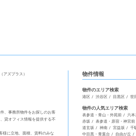
物件情報
s（アズプラス）
物件のエリア検索
港区
渋谷区
目黒区
世
物件の人気エリア検索
舗物件、事務所物件をお探しのお客
表参道・青山・外苑前
六本
情報、貸オフィス情報を提供する不
赤坂
表参道・原宿・神宮前
道玄坂
神南
宮益坂
千
客様に⽴地、⾯積、賃料のみな
中目黒・青葉台
自由が丘