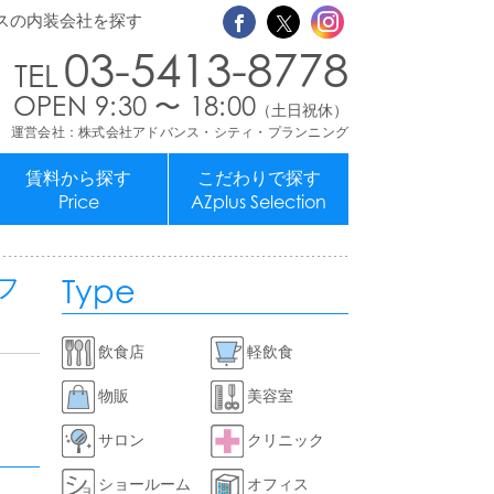
スの内装会社を探す
03-5413-8778
OPEN 9:30 〜 18:00
（土日祝休）
運営会社：株式会社アドバンス・シティ・プランニング
賃料から探す
こだわりで探す
Price
AZplus Selection
Type
フ
飲食店
軽飲食
物販
美容室
サロン
クリニック
ショールーム
オフィス