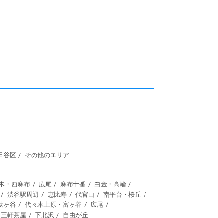
田谷区
その他のエリア
木・西麻布
広尾
麻布十番
白金・高輪
渋谷駅周辺
恵比寿
代官山
南平台・桜丘
駄ヶ谷
代々木上原・富ヶ谷
広尾
三軒茶屋
下北沢
自由が丘