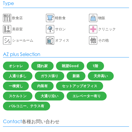
Type
飲食店
軽飲食
物販
美容室
サロン
クリニック
ショールーム
オフィス
その他
AZ plus Selection
オシャレ
隠れ家
眺望Good
1階
人通り多し
ガラス張り
新築
天井高い
一棟貨し
内装有
セットアップオフィス
スケルトン
大通り沿い
エレベーター有り
バルコニー、テラス有
Contact
各種お問い合わせ