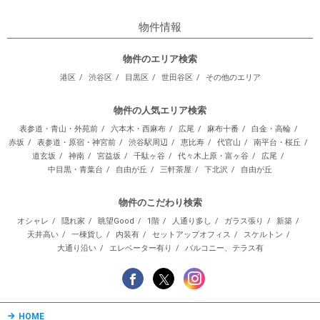
物件情報
物件のエリア検索
港区
渋谷区
目黒区
世田谷区
その他のエリア
物件の人気エリア検索
表参道・青山・外苑前
六本木・西麻布
広尾
麻布十番
白金・高輪
赤坂
表参道・原宿・神宮前
渋谷駅周辺
恵比寿
代官山
南平台・桜丘
道玄坂
神南
宮益坂
千駄ヶ谷
代々木上原・富ヶ谷
広尾
中目黒・青葉台
自由が丘
三軒茶屋
下北沢
自由が丘
物件のこだわり検索
オシャレ
隠れ家
眺望Good
1階
人通り多し
ガラス張り
新築
天井高い
一棟貨し
内装有
セットアップオフィス
スケルトン
大通り沿い
エレベーター有り
バルコニー、テラス有
HOME