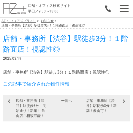
店舗・オフィス検索サイト
平日／9:30〜18:00
AZ plus（アズプラス）
お知らせ
物件総合検索
店舗・事務所【渋谷】駅徒歩3分！１階路面店！視認性◎
店舗・事務所【渋谷】駅徒歩3分！１階
エリアで探す
路面店！視認性◎
業種で探す
2025.03.19
広さで探す
店舗・事務所【渋谷】駅徒歩3分！１階路面店！視認性◎
賃料から探す
この記事で紹介された物件情報
こだわりで探す
店舗・事務所【渋
一覧へ
店舗・事務所【渋
店舗・オフィス物件を探す
谷】駅徒歩3分！明
谷】駅徒歩3分！新
治通り！新築！ 飲
築！飲食可！
テナントビルオーナー様へ
食店ご相談可能！
店舗・オフィスの内装会社を探す