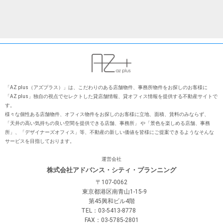
「AZ plus（アズプラス）」は、こだわりのある店舗物件、事務所物件をお探しのお客様に
「AZ plus」独⾃の視点でセレクトした貸店舗情報、貸オフィス情報を提供する不動産サイトで
す。
様々な個性ある店舗物件、オフィス物件をお探しのお客様に⽴地、⾯積、賃料のみならず、
「天井の⾼い気持ちの良い空間を提供できる店舗、事務所」 や「景⾊を楽しめる店舗、事務
所」、「デザイナーズオフィス」等、不動産の新しい価値を皆様にご提案できるようなそんな
サービスを⽬指しております。
運営会社
株式会社アドバンス・シティ・プランニング
〒107-0062
東京都港区南青山1-15-9
第45興和ビル4階
TEL：03-5413-8778
FAX：03-5785-2801