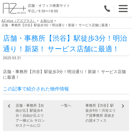
店舗・オフィス検索サイト
平日／9:30〜18:00
AZ plus（アズプラス）
お知らせ
物件総合検索
店舗・事務所【渋谷】駅徒歩3分！明治通り！新築！ サービス店舗に最適！
店舗・事務所【渋谷】駅徒歩3分！明治
エリアで探す
通り！新築！ サービス店舗に最適！
業種で探す
2025.03.21
広さで探す
店舗・事務所【渋谷】駅徒歩3分！明治通り！新築！ サービス店舗
賃料から探す
に最適！
この記事で紹介された物件情報
こだわりで探す
店舗・オフィス物件を探す
店舗・事務所【自
一覧へ
事務所【渋谷】駅
由が丘】駅徒歩4
徒歩9分！渋谷エリ
テナントビルオーナー様へ
分！自由が丘エリ
ア貸事務所 居抜き
ア一棟ビル サロン
の貸オフィス
やスクールに◎
店舗・オフィスの内装会社を探す