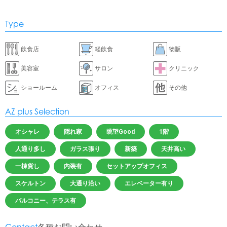
Type
飲食店
軽飲食
物販
美容室
サロン
クリニック
ショールーム
オフィス
その他
AZ plus Selection
オシャレ
隠れ家
眺望Good
1階
人通り多し
ガラス張り
新築
天井高い
一棟貨し
内装有
セットアップオフィス
スケルトン
大通り沿い
エレベーター有り
バルコニー、テラス有