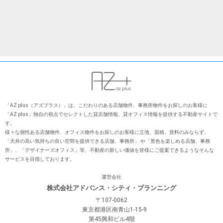
「AZ plus（アズプラス）」は、こだわりのある店舗物件、事務所物件をお探しのお客様に
「AZ plus」独⾃の視点でセレクトした貸店舗情報、貸オフィス情報を提供する不動産サイトで
す。
様々な個性ある店舗物件、オフィス物件をお探しのお客様に⽴地、⾯積、賃料のみならず、
「天井の⾼い気持ちの良い空間を提供できる店舗、事務所」 や「景⾊を楽しめる店舗、事務
所」、「デザイナーズオフィス」等、不動産の新しい価値を皆様にご提案できるようなそんな
サービスを⽬指しております。
運営会社
株式会社アドバンス・シティ・プランニング
〒107-0062
東京都港区南青山1-15-9
第45興和ビル4階