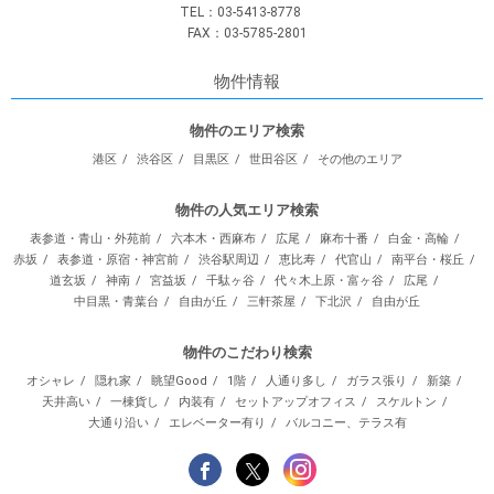
TEL：03-5413-8778
FAX：03-5785-2801
物件情報
物件のエリア検索
港区
渋谷区
目黒区
世田谷区
その他のエリア
物件の人気エリア検索
表参道・青山・外苑前
六本木・西麻布
広尾
麻布十番
白金・高輪
赤坂
表参道・原宿・神宮前
渋谷駅周辺
恵比寿
代官山
南平台・桜丘
道玄坂
神南
宮益坂
千駄ヶ谷
代々木上原・富ヶ谷
広尾
中目黒・青葉台
自由が丘
三軒茶屋
下北沢
自由が丘
物件のこだわり検索
オシャレ
隠れ家
眺望Good
1階
人通り多し
ガラス張り
新築
天井高い
一棟貨し
内装有
セットアップオフィス
スケルトン
大通り沿い
エレベーター有り
バルコニー、テラス有