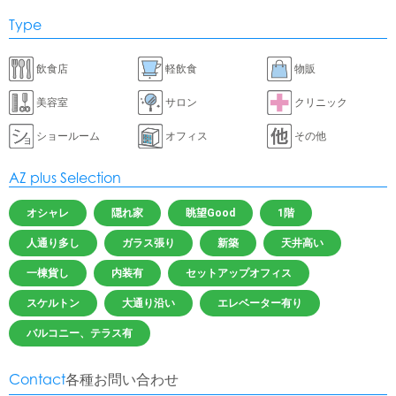
Type
飲食店
軽飲食
物販
美容室
サロン
クリニック
ショールーム
オフィス
その他
AZ plus Selection
オシャレ
隠れ家
眺望Good
1階
人通り多し
ガラス張り
新築
天井高い
一棟貨し
内装有
セットアップオフィス
スケルトン
大通り沿い
エレベーター有り
バルコニー、テラス有
Contact
各種お問い合わせ