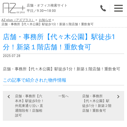
店舗・オフィス検索サイト
平日／9:30〜18:00
AZ plus（アズプラス）
お知らせ
物件総合検索
店舗・事務所【代々木公園】駅徒歩1分！新築１階店舗！重飲食可
店舗・事務所【代々木公園】駅徒歩1
エリアで探す
分！新築１階店舗！重飲食可
業種で探す
2025.07.28
広さで探す
店舗・事務所【代々木公園】駅徒歩1分！新築１階店舗！重飲食可
賃料から探す
この記事で紹介された物件情報
こだわりで探す
店舗・事務所【六
一覧へ
店舗・事務所
店舗・オフィス物件を探す
本木】駅徒歩5分！
【代々木公園】駅
外苑東通り沿い 直
徒歩1分！新築２階
テナントビルオーナー様へ
通階段有！店舗相
店舗！重飲食可
談可
店舗・オフィスの内装会社を探す