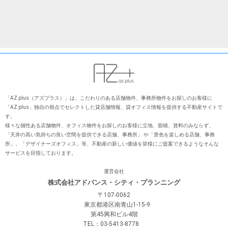
「AZ plus（アズプラス）」は、こだわりのある店舗物件、事務所物件をお探しのお客様に
「AZ plus」独⾃の視点でセレクトした貸店舗情報、貸オフィス情報を提供する不動産サイトで
す。
様々な個性ある店舗物件、オフィス物件をお探しのお客様に⽴地、⾯積、賃料のみならず、
「天井の⾼い気持ちの良い空間を提供できる店舗、事務所」 や「景⾊を楽しめる店舗、事務
所」、「デザイナーズオフィス」等、不動産の新しい価値を皆様にご提案できるようなそんな
サービスを⽬指しております。
運営会社
株式会社アドバンス・シティ・プランニング
〒107-0062
東京都港区南青山1-15-9
第45興和ビル4階
TEL：03-5413-8778