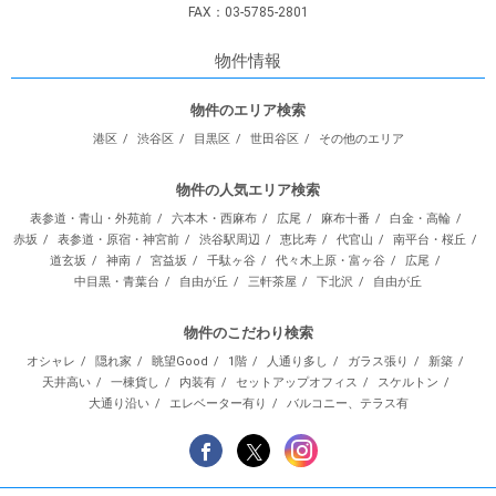
FAX：03-5785-2801
物件情報
物件のエリア検索
港区
渋谷区
目黒区
世田谷区
その他のエリア
物件の人気エリア検索
表参道・青山・外苑前
六本木・西麻布
広尾
麻布十番
白金・高輪
赤坂
表参道・原宿・神宮前
渋谷駅周辺
恵比寿
代官山
南平台・桜丘
道玄坂
神南
宮益坂
千駄ヶ谷
代々木上原・富ヶ谷
広尾
中目黒・青葉台
自由が丘
三軒茶屋
下北沢
自由が丘
物件のこだわり検索
オシャレ
隠れ家
眺望Good
1階
人通り多し
ガラス張り
新築
天井高い
一棟貨し
内装有
セットアップオフィス
スケルトン
大通り沿い
エレベーター有り
バルコニー、テラス有