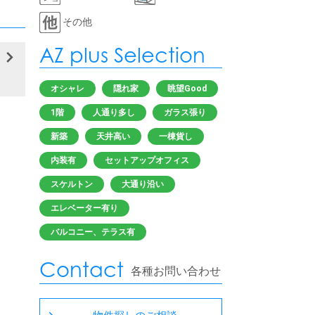
その他
AZ plus Selection
オシャレ
隠れ家
眺望Good
1階
人通り多し
ガラス張り
新築
天井高い
一棟貨し
内装有
セットアップオフィス
スケルトン
大通り沿い
エレベーター有り
バルコニー、テラス有
Contact
各種お問い合わせ