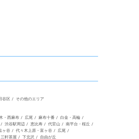
田谷区
その他のエリア
木・西麻布
広尾
麻布十番
白金・高輪
渋谷駅周辺
恵比寿
代官山
南平台・桜丘
駄ヶ谷
代々木上原・富ヶ谷
広尾
三軒茶屋
下北沢
自由が丘