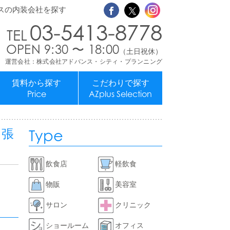
スの内装会社を探す
03-5413-8778
OPEN 9:30 〜 18:00
（土日祝休）
運営会社：株式会社アドバンス・シティ・プランニング
賃料から探す
こだわりで探す
Price
AZplus Selection
Type
ス張
飲食店
軽飲食
物販
美容室
サロン
クリニック
ショールーム
オフィス