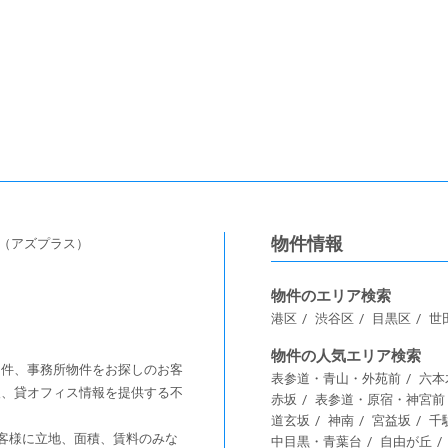
物件情報
s（アズプラス）
物件のエリア検索
港区
渋谷区
目黒区
世
物件の人気エリア検索
舗物件、事務所物件をお探しのお客
表参道・青山・外苑前
六本
情報、貸オフィス情報を提供する不
赤坂
表参道・原宿・神宮前
道玄坂
神南
宮益坂
千
客様に⽴地、⾯積、賃料のみな
中目黒・青葉台
自由が丘