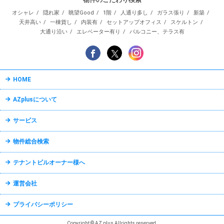
オシャレ
隠れ家
眺望Good
1階
人通り多し
ガラス張り
新築
天井高い
一棟貨し
内装有
セットアップオフィス
スケルトン
大通り沿い
エレベーター有り
バルコニー、テラス有
HOME
AZplusについて
サービス
物件総合検索
テナントビルオーナー様へ
運営会社
プライバシーポリシー
Copyright © AZ plus Allrights reserved.