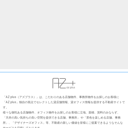
「AZ plus（アズプラス）」は、こだわりのある店舗物件、事務所物件をお探しのお客様に
「AZ plus」独⾃の視点でセレクトした貸店舗情報、貸オフィス情報を提供する不動産サイトで
す。
様々な個性ある店舗物件、オフィス物件をお探しのお客様に⽴地、⾯積、賃料のみならず、
「天井の⾼い気持ちの良い空間を提供できる店舗、事務所」 や「景⾊を楽しめる店舗、事務
所」、「デザイナーズオフィス」等、不動産の新しい価値を皆様にご提案できるようなそんな
サービスを⽬指しております。