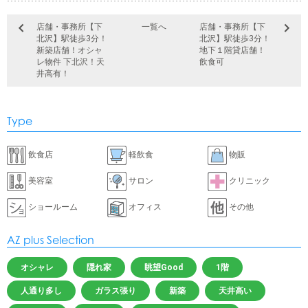
店舗・事務所【下
一覧へ
店舗・事務所【下
北沢】駅徒歩3分！
北沢】駅徒歩3分！
新築店舗！オシャ
地下１階貸店舗！
レ物件 下北沢！天
飲食可
井高有！
Type
飲食店
軽飲食
物販
美容室
サロン
クリニック
ショールーム
オフィス
その他
AZ plus Selection
オシャレ
隠れ家
眺望Good
1階
人通り多し
ガラス張り
新築
天井高い