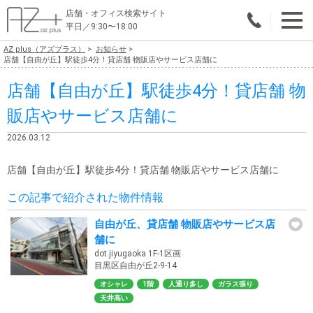
店舗・オフィス検索サイト
平日／9:30〜18:00
AZ plus（アズプラス）
お知らせ
物件総合検索
店舗【自由が丘】駅徒歩4分！貸店舗 物販店やサービス店舗に
店舗【自由が丘】駅徒歩4分！貸店舗 物
エリアで探す
販店やサービス店舗に
業種で探す
2026.03.12
広さで探す
店舗【自由が丘】駅徒歩4分！貸店舗 物販店やサービス店舗に
賃料から探す
この記事で紹介された物件情報
こだわりで探す
自由が丘、貸店舗 物販店やサービス店
舗に
店舗・オフィス物件を探す
dot.jiyugaoka 1F-1区画
目黒区自由が丘2-9-14
テナントビルオーナー様へ
オシャレ
1階
人通り多し
ガラス張り
店舗・オフィスの内装会社を探す
天井高い