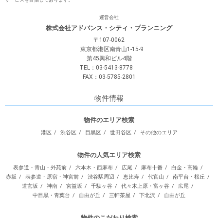
運営会社
株式会社アドバンス・シティ・プランニング
〒107-0062
東京都港区南青山1-15-9
第45興和ビル4階
TEL：03-5413-8778
FAX：03-5785-2801
物件情報
物件のエリア検索
港区
渋谷区
目黒区
世田谷区
その他のエリア
物件の人気エリア検索
表参道・青山・外苑前
六本木・西麻布
広尾
麻布十番
白金・高輪
赤坂
表参道・原宿・神宮前
渋谷駅周辺
恵比寿
代官山
南平台・桜丘
道玄坂
神南
宮益坂
千駄ヶ谷
代々木上原・富ヶ谷
広尾
中目黒・青葉台
自由が丘
三軒茶屋
下北沢
自由が丘
物件のこだわり検索