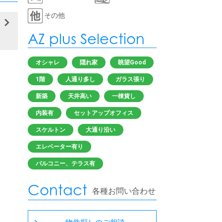
その他
AZ plus Selection
オシャレ
隠れ家
眺望Good
1階
人通り多し
ガラス張り
新築
天井高い
一棟貨し
内装有
セットアップオフィス
スケルトン
大通り沿い
エレベーター有り
バルコニー、テラス有
Contact
各種お問い合わせ