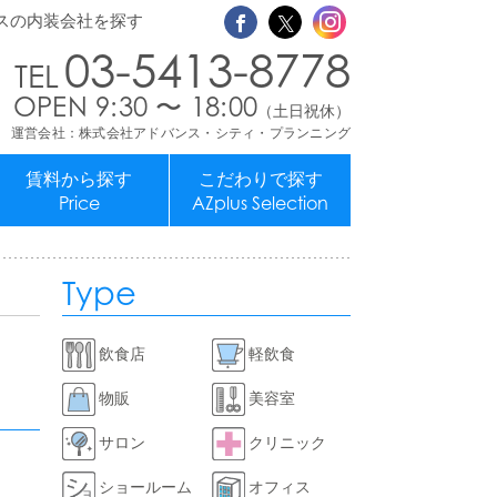
スの内装会社を探す
03-5413-8778
OPEN 9:30 〜 18:00
（土日祝休）
運営会社：株式会社アドバンス・シティ・プランニング
賃料から探す
こだわりで探す
Price
AZplus Selection
Type
飲食店
軽飲食
物販
美容室
サロン
クリニック
ショールーム
オフィス