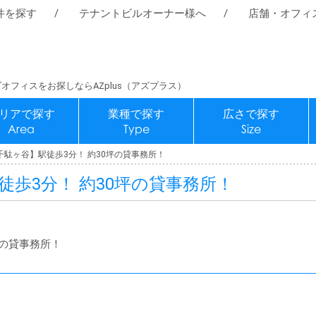
件を探す
テナントビルオーナー様へ
店舗・オフィ
オフィスをお探しならAZplus（アズプラス）
リアで探す
業種で探す
広さで探す
Area
Type
Size
駄ヶ谷】駅徒歩3分！ 約30坪の貸事務所！
歩3分！ 約30坪の貸事務所！
坪の貸事務所！