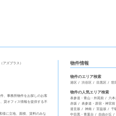
物件情報
s（アズプラス）
物件のエリア検索
港区
渋谷区
目黒区
世
物件の人気エリア検索
舗物件、事務所物件をお探しのお客
表参道・青山・外苑前
六本
情報、貸オフィス情報を提供する不
赤坂
表参道・原宿・神宮前
道玄坂
神南
宮益坂
千
客様に⽴地、⾯積、賃料のみな
中目黒・青葉台
自由が丘