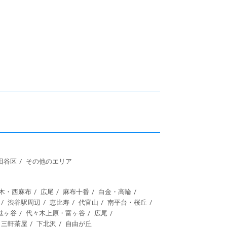
田谷区
その他のエリア
木・西麻布
広尾
麻布十番
白金・高輪
渋谷駅周辺
恵比寿
代官山
南平台・桜丘
駄ヶ谷
代々木上原・富ヶ谷
広尾
三軒茶屋
下北沢
自由が丘