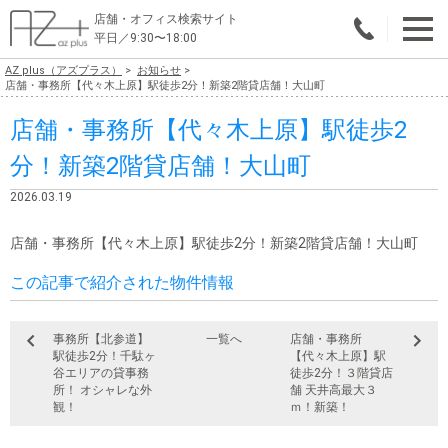
店舗・オフィス検索サイト
平日／9:30〜18:00
AZ plus（アズプラス）
お知らせ
物件総合検索
店舗・事務所【代々木上原】駅徒歩2分！新築2階貸店舗！大山町
店舗・事務所【代々木上原】駅徒歩2
エリアで探す
分！新築2階貸店舗！大山町
業種で探す
2026.03.19
広さで探す
店舗・事務所【代々木上原】駅徒歩2分！新築2階貸店舗！大山町
賃料から探す
この記事で紹介された物件情報
こだわりで探す
事務所【北参道】
一覧へ
店舗・事務所
店舗・オフィス物件を探す
駅徒歩2分！千駄ヶ
【代々木上原】駅
谷エリアの貸事務
徒歩2分！３階貸店
テナントビルオーナー様へ
所！ オシャレな外
舗 天井高最大３
観！
ｍ！新築！
店舗・オフィスの内装会社を探す