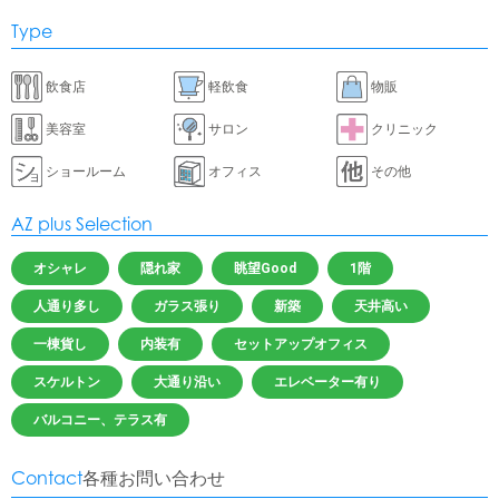
Type
飲食店
軽飲食
物販
美容室
サロン
クリニック
ショールーム
オフィス
その他
AZ plus Selection
オシャレ
隠れ家
眺望Good
1階
人通り多し
ガラス張り
新築
天井高い
一棟貨し
内装有
セットアップオフィス
スケルトン
大通り沿い
エレベーター有り
バルコニー、テラス有
Contact
各種お問い合わせ