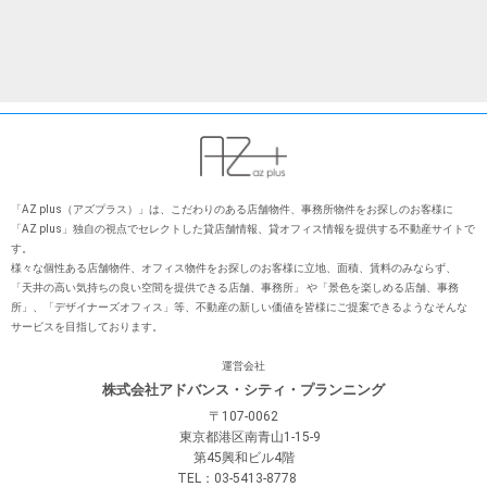
「AZ plus（アズプラス）」は、こだわりのある店舗物件、事務所物件をお探しのお客様に
「AZ plus」独⾃の視点でセレクトした貸店舗情報、貸オフィス情報を提供する不動産サイトで
す。
様々な個性ある店舗物件、オフィス物件をお探しのお客様に⽴地、⾯積、賃料のみならず、
「天井の⾼い気持ちの良い空間を提供できる店舗、事務所」 や「景⾊を楽しめる店舗、事務
所」、「デザイナーズオフィス」等、不動産の新しい価値を皆様にご提案できるようなそんな
サービスを⽬指しております。
運営会社
株式会社アドバンス・シティ・プランニング
〒107-0062
東京都港区南青山1-15-9
第45興和ビル4階
TEL：03-5413-8778