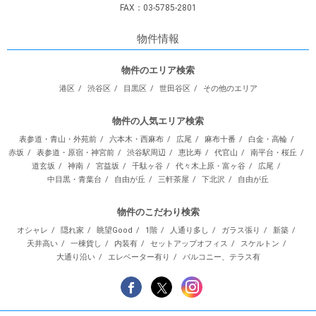
FAX：03-5785-2801
物件情報
物件のエリア検索
港区
渋谷区
目黒区
世田谷区
その他のエリア
物件の人気エリア検索
表参道・青山・外苑前
六本木・西麻布
広尾
麻布十番
白金・高輪
赤坂
表参道・原宿・神宮前
渋谷駅周辺
恵比寿
代官山
南平台・桜丘
道玄坂
神南
宮益坂
千駄ヶ谷
代々木上原・富ヶ谷
広尾
中目黒・青葉台
自由が丘
三軒茶屋
下北沢
自由が丘
物件のこだわり検索
オシャレ
隠れ家
眺望Good
1階
人通り多し
ガラス張り
新築
天井高い
一棟貨し
内装有
セットアップオフィス
スケルトン
大通り沿い
エレベーター有り
バルコニー、テラス有