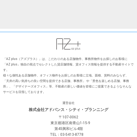
「AZ plus（アズプラス）」は、こだわりのある店舗物件、事務所物件をお探しのお客様に
「AZ plus」独⾃の視点でセレクトした貸店舗情報、貸オフィス情報を提供する不動産サイトで
す。
様々な個性ある店舗物件、オフィス物件をお探しのお客様に⽴地、⾯積、賃料のみならず、
「天井の⾼い気持ちの良い空間を提供できる店舗、事務所」 や「景⾊を楽しめる店舗、事務
所」、「デザイナーズオフィス」等、不動産の新しい価値を皆様にご提案できるようなそんな
サービスを⽬指しております。
運営会社
株式会社アドバンス・シティ・プランニング
〒107-0062
東京都港区南青山1-15-9
第45興和ビル4階
TEL：03-5413-8778