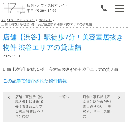
店舗・オフィス検索サイト
平日／9:30〜18:00
AZ plus（アズプラス）
お知らせ
物件総合検索
店舗【渋谷】駅徒歩7分！美容室居抜き物件 渋谷エリアの貸店舗
店舗【渋谷】駅徒歩7分！美容室居抜き
エリアで探す
物件 渋谷エリアの貸店舗
業種で探す
2026.06.01
広さで探す
店舗【渋谷】駅徒歩7分！美容室居抜き物件 渋谷エリアの貸店舗
賃料から探す
この記事で紹介された物件情報
こだわりで探す
店舗・事務所【池
一覧へ
店舗・事務所【表
店舗・オフィス物件を探す
尻大橋】駅徒歩10
参道】駅徒歩2分！
分！青葉台エリア
青山通り沿い！ 事
テナントビルオーナー様へ
１階店舗 物販やサ
務所、サービス業
ロンに◎
に！
店舗・オフィスの内装会社を探す