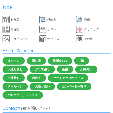
Type
飲食店
軽飲食
物販
美容室
サロン
クリニック
ショールーム
オフィス
その他
AZ plus Selection
オシャレ
隠れ家
眺望Good
1階
人通り多し
ガラス張り
新築
天井高い
一棟貨し
内装有
セットアップオフィス
スケルトン
大通り沿い
エレベーター有り
バルコニー、テラス有
Contact
各種お問い合わせ