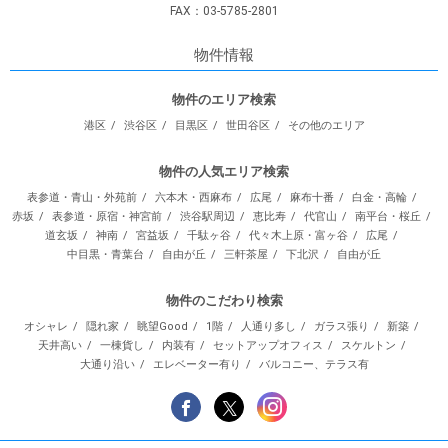
FAX：03-5785-2801
物件情報
物件のエリア検索
港区
渋谷区
目黒区
世田谷区
その他のエリア
物件の人気エリア検索
表参道・青山・外苑前
六本木・西麻布
広尾
麻布十番
白金・高輪
赤坂
表参道・原宿・神宮前
渋谷駅周辺
恵比寿
代官山
南平台・桜丘
道玄坂
神南
宮益坂
千駄ヶ谷
代々木上原・富ヶ谷
広尾
中目黒・青葉台
自由が丘
三軒茶屋
下北沢
自由が丘
物件のこだわり検索
オシャレ
隠れ家
眺望Good
1階
人通り多し
ガラス張り
新築
天井高い
一棟貨し
内装有
セットアップオフィス
スケルトン
大通り沿い
エレベーター有り
バルコニー、テラス有