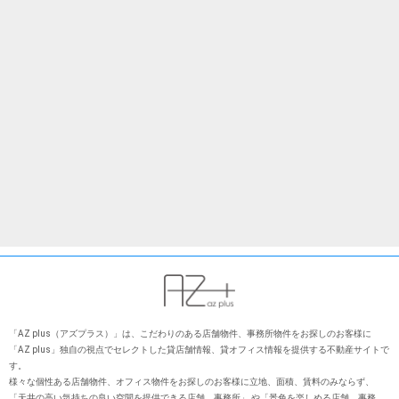
「AZ plus（アズプラス）」は、こだわりのある店舗物件、事務所物件をお探しのお客様に
「AZ plus」独⾃の視点でセレクトした貸店舗情報、貸オフィス情報を提供する不動産サイトで
す。
様々な個性ある店舗物件、オフィス物件をお探しのお客様に⽴地、⾯積、賃料のみならず、
「天井の⾼い気持ちの良い空間を提供できる店舗、事務所」 や「景⾊を楽しめる店舗、事務