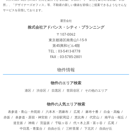
所」、「デザイナーズオフィス」等、不動産の新しい価値を皆様にご提案できるようなそんな
サービスを⽬指しております。
運営会社
株式会社アドバンス・シティ・プランニング
〒107-0062
東京都港区南青山1-15-9
第45興和ビル4階
TEL：03-5413-8778
FAX：03-5785-2801
物件情報
物件のエリア検索
港区
渋谷区
目黒区
世田谷区
その他のエリア
物件の人気エリア検索
表参道・青山・外苑前
六本木・西麻布
広尾
麻布十番
白金・高輪
赤坂
表参道・原宿・神宮前
渋谷駅周辺
恵比寿
代官山
南平台・桜丘
道玄坂
神南
宮益坂
千駄ヶ谷
代々木上原・富ヶ谷
広尾
中目黒・青葉台
自由が丘
三軒茶屋
下北沢
自由が丘