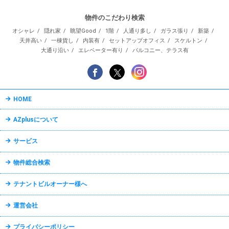
物件のこだわり検索
オシャレ
隠れ家
眺望Good
1階
人通り多し
ガラス張り
新築
天井高い
一棟貨し
内装有
セットアップオフィス
スケルトン
大通り沿い
エレベーター有り
バルコニー、テラス有
HOME
AZplusについて
サービス
物件総合検索
テナントビルオーナー様へ
運営会社
プライバシーポリシー