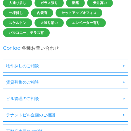
人通り多し
ガラス張り
新築
天井高い
一棟貨し
内装有
セットアップオフィス
スケルトン
大通り沿い
エレベーター有り
バルコニー、テラス有
Contact
各種お問い合わせ
物件探しのご相談
賃貸募集のご相談
ビル管理のご相談
テナントビル企画のご相談