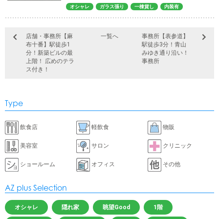
オシャレ
ガラス張り
一棟貨し
内装有
店舗・事務所【麻
一覧へ
事務所【表参道】
布十番】駅徒歩1
駅徒歩3分！青山
分！新築ビルの最
みゆき通り沿い！
上階！ 広めのテラ
事務所
ス付き！
Type
飲食店
軽飲食
物販
美容室
サロン
クリニック
ショールーム
オフィス
その他
AZ plus Selection
オシャレ
隠れ家
眺望Good
1階