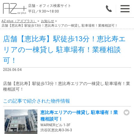
店舗・オフィス検索サイト
平日／9:30〜18:00
AZ plus（アズプラス）
お知らせ
物件総合検索
店舗【恵比寿】駅徒歩13分！恵比寿エリアの一棟貸し 駐車場有！業種相談可！
店舗【恵比寿】駅徒歩13分！恵比寿エ
エリアで探す
リアの一棟貸し 駐車場有！業種相談
業種で探す
可！
広さで探す
2026.06.04
賃料から探す
店舗【恵比寿】駅徒歩13分！恵比寿エリアの一棟貸し 駐車場有！業
種相談可！
こだわりで探す
この記事で紹介された物件情報
店舗・オフィス物件を探す
恵比寿エリアの一棟貸し 駐車場有！業
テナントビルオーナー様へ
種相談可！
WARNERビル 1-3F
店舗・オフィスの内装会社を探す
渋谷区恵比寿3-36-3